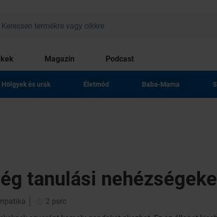
kkek
Magazin
Podcast
Hölgyek és urak
Életmód
Baba-Mama
S
ég tanulási nehézségeket
impatika
2 perc