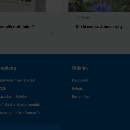
3 perc
esítsük ételeinket?
Kéklő csoda: A búzavirág
egítség
Oldalak
datvédelmi nyilatkozat
Kapcsolat
SZF
Rólunk
ásárlási feltételek
Reklámfilm
zállítási és fizetési módok
somagküldés Információk