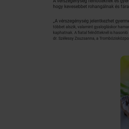
A vérszegénység felnőtteknek és gye
hogy kevesebbet rohangálnak és fár
„A vérszegénység jelentkezhet gyermek
többet alszik, valamint gyalogláskor hama
kaphatnak. A fiatal felnőtteknél is hasonló
dr. Szélessy Zsuzsanna, a Trombózisközp