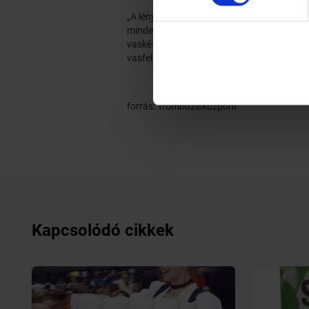
„A lényeg, hogy a vaspótlást gyermekeknél 
mindenképp vigyázni kell, mert kisgyermekek
vaskészítmények mellett vastúladagolás nem
vasfelszívódás szabályozása kiesik, így a v
forrás: Trombózisközpont
Kapcsolódó cikkek