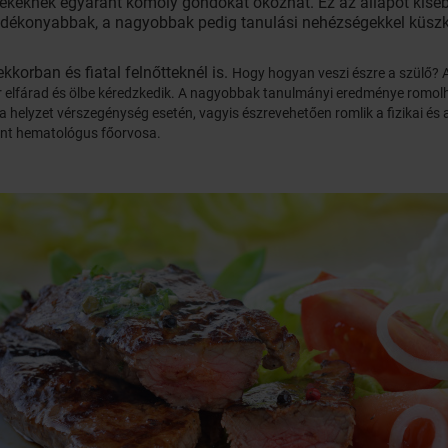
rekeknek egyaránt komoly gondokat okozhat. Ez az állapot kiseb
adékonyabbak, a nagyobbak pedig tanulási nehézségekkel küsz
korban és fiatal felnőtteknél is.
Hogy hogyan veszi észre a szülő? 
r elfárad és ölbe kéredzkedik. A nagyobbak tanulmányi eredménye romolh
 a helyzet vérszegénység esetén, vagyis észrevehetően romlik a fizikai és
ont hematológus főorvosa.