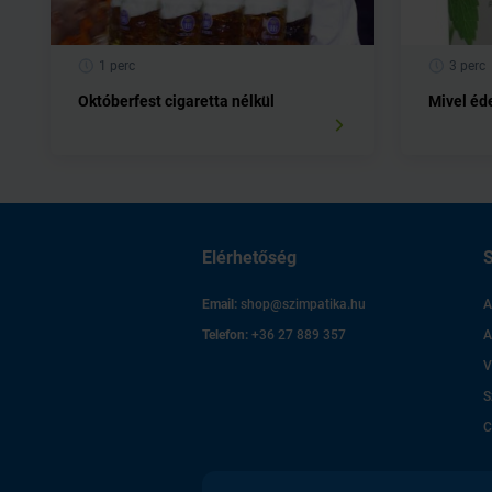
1 perc
3 perc
Októberfest cigaretta nélkül
Mivel éd
Elérhetőség
S
Email:
shop@szimpatika.hu
A
Telefon:
+36 27 889 357
A
V
S
C