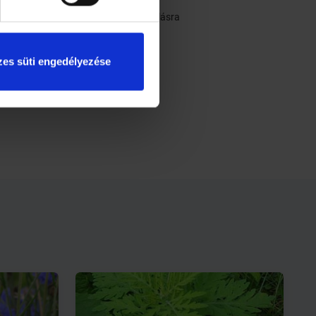
megfelelő dózisban és ideig! Az adagolásra
nél a szájon át alkalmazott
atozis), amikor a bélből való
snő.
es süti engedélyezése