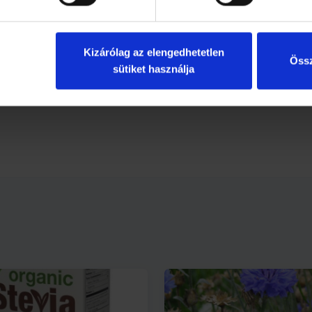
mindig csak orvosi javaslatra lehet elkezdeni, megfelelő készítménnyel, 
nél a vasat túl is lehet adagolni! Nagyiskolásoknál, valamint a felnőttek
 fordulhat elő, csak egy ritka, veleszületett betegség esetén (hemokrom
Kizárólag az elengedhetetlen
as a szervekben rakódik le, azokat károsítva ezzel” – tájékoztat a főorvo
Össz
sütiket használja