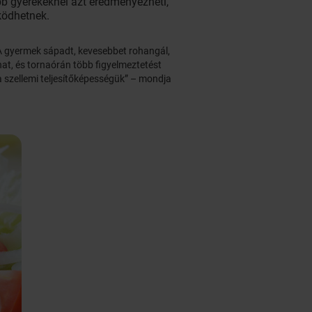
b gyerekeknél azt eredményezheti,
ködhetnek.
A gyermek sápadt, kevesebbet rohangál,
at, és tornaórán több figyelmeztetést
 a szellemi teljesítőképességük” – mondja