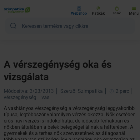
Webshop
Patikák
Kosár
Menü
A vérszegénység oka és
vizsgálata
Módosítva: 3/23/2013
Szerző: Szimpatika
2 perc
vérszegénység
vas
A vashiányos vérszegénység a vérszegénység leggyakoribb
típusa, legtöbbször valamilyen vérzés okozza. Nők esetében
erős havi vérzés is indokolhatja, de idősebb férfiakban és
nőkben általában a belek betegségei állnak a hátterében. A
gyermekek és a terhes nők szervezetének az átlagosnál
több vasra van szüksége, így a vashiány oka egyszerűen az