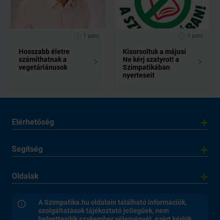
1 perc
1 perc
Hosszabb életre
Kisorsoltuk a májusi
számíthatnak a
Ne kérj szatyrot! a
vegetáriánusok
Szimpatikában
nyerteseit
Elérhetőség
Segítség
Oldalak
A Szimpatika.hu oldalain található információk,
szolgáltatások tájékoztató jellegűek, nem
helyettesítik szakember véleményét, ezért kérjük