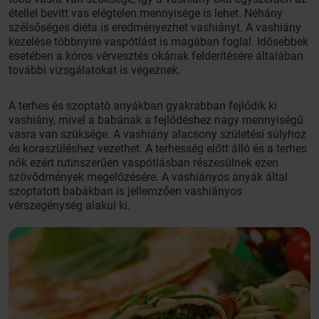
étellel bevitt vas elégtelen mennyisége is lehet. Néhány
szélsőséges diéta is eredményezhet vashiányt. A vashiány
kezelése többnyire vaspótlást is magában foglal. Idősebbek
esetében a kóros vérvesztés okának felderítésére általában
további vizsgálatokat is végeznek.
A terhes és szoptató anyákban gyakrabban fejlődik ki
vashiány, mivel a babának a fejlődéshez nagy mennyiségű
vasra van szüksége. A vashiány alacsony születési súlyhoz
és koraszüléshez vezethet. A terhesség előtt álló és a terhes
nők ezért rutinszerűen vaspótlásban részesülnek ezen
szövődmények megelőzésére. A vashiányos anyák által
szoptatott babákban is jellemzően vashiányos
vérszegénység alakul ki.