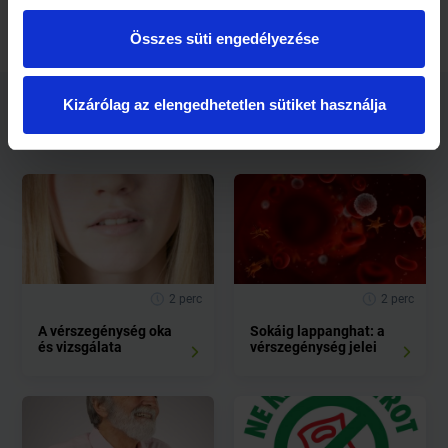
Összes süti engedélyezése
Kizárólag az elengedhetetlen sütiket használja
Kapcsolódó cikkek
2 perc
2 perc
A vérszegénység oka
Sokáig lappanghat: a
és vizsgálata
vérszegénység jelei