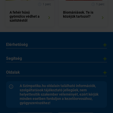
1 perc
1 perc
A fehér húsú
Biomániások. Te is
gyömülcs védhet a
közéjük tartozol?
szélütéstől
Elérhetőség
Segítség
Oldalak
A Szimpatika.hu oldalain található információk,
szolgáltatások tájékoztató jellegűek, nem
helyettesítik szakember véleményét, ezért kérjük
minden esetben forduljon a kezelőorvosához,
gyógyszerészéhez!