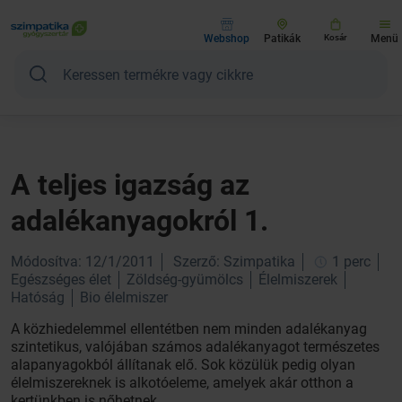
Webshop
Patikák
Kosár
Menü
A teljes igazság az
adalékanyagokról 1.
Módosítva: 12/1/2011
Szerző: Szimpatika
1 perc
Egészséges élet
Zöldség-gyümölcs
Élelmiszerek
Hatóság
Bio élelmiszer
A közhiedelemmel ellentétben nem minden adalékanyag
szintetikus, valójában számos adalékanyagot természetes
alapanyagokból állítanak elő. Sok közülük pedig olyan
élelmiszereknek is alkotóeleme, amelyek akár otthon a
kertünkben is nőhetnek.