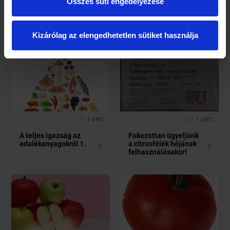
Összes süti engedélyezése
Kapcsolódó cikkek
Kizárólag az elengedhetetlen sütiket használja
1 perc
1 perc
A teljes igazság az
Fokozottan ügyeljünk
adalékanyagokról 1.
a citrusfélék héjának
felhasználásakor!