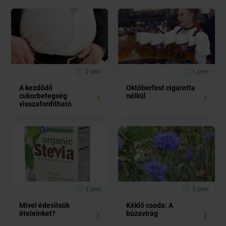
2 perc
1 perc
A kezdődő
Októberfest cigaretta
cukorbetegség
nélkül
visszafordítható
3 perc
3 perc
Mivel édesítsük
Kéklő csoda: A
ételeinket?
búzavirág