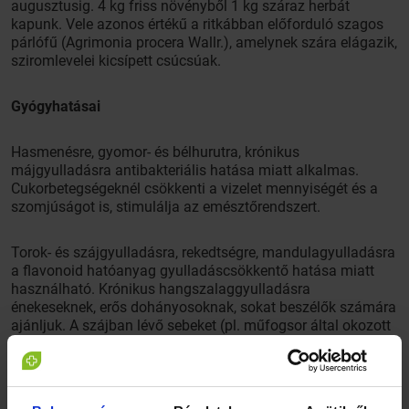
augusztusig. 4 kg friss növényből 1 kg száraz herbát
kapunk. Vele azonos értékű a ritkábban előforduló szagos
párlófű (Agrimonia procera Wallr.), amelynek szára elágazik,
sziromlevelei kicsípett csúcsúak.
Gyógyhatásai
Hasmenésre, gyomor- és bélhurutra, krónikus
májgyulladásra antibakteriális hatása miatt alkalmas.
Cukorbetegségeknél csökkenti a vizelet mennyiségét és a
szomjúságot is, stimulálja az emésztőrendszert.
Torok- és szájgyulladásra, rekedtségre, mandulagyulladásra
a flavonoid hatóanyag gyulladáscsökkentő hatása miatt
használható. Krónikus hangszalaggyulladásra
énekeseknek, erős dohányosoknak, sokat beszélők számára
ajánljuk. A szájban lévő sebeket (pl. műfogsor által okozott
seb) is gyógyítja. Csecsemők szájpenészét teájával
mosogatva jó eredményt érhetünk el. Erre a célra keverjék
zsályával és szamócalevéllel.