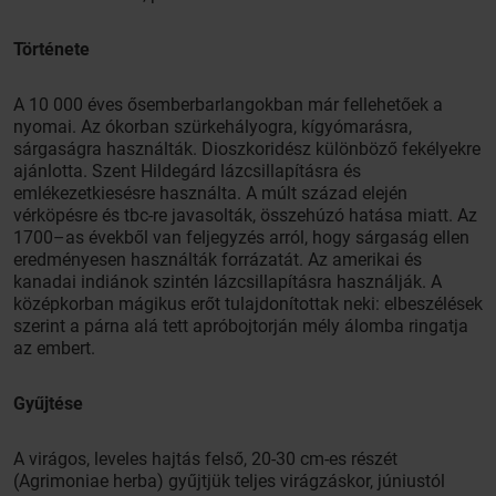
Története
A 10 000 éves ősemberbarlangokban már fellehetőek a
nyomai. Az ókorban szürkehályogra, kígyómarásra,
sárgaságra használták. Dioszkoridész különböző fekélyekre
ajánlotta. Szent Hildegárd lázcsillapításra és
emlékezetkiesésre használta. A múlt század elején
vérköpésre és tbc-re javasolták, összehúzó hatása miatt. Az
1700–as évekből van feljegyzés arról, hogy sárgaság ellen
eredményesen használták forrázatát. Az amerikai és
kanadai indiánok szintén lázcsillapításra használják. A
középkorban mágikus erőt tulajdonítottak neki: elbeszélések
szerint a párna alá tett apróbojtorján mély álomba ringatja
az embert.
Gyűjtése
A virágos, leveles hajtás felső, 20-30 cm-es részét
(Agrimoniae herba) gyűjtjük teljes virágzáskor, júniustól