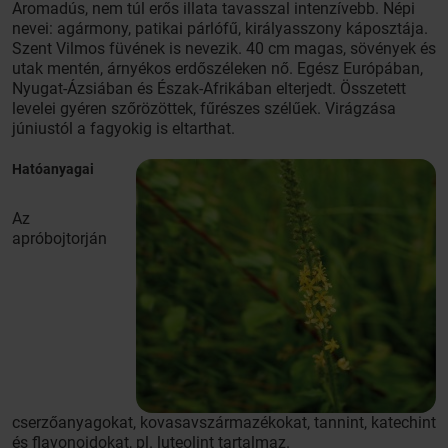
Aromadús, nem túl erős illata tavasszal intenzívebb. Népi
nevei: agármony, patikai párlófű, királyasszony káposztája.
Szent Vilmos füvének is nevezik. 40 cm magas, sövények és
utak mentén, árnyékos erdőszéleken nő. Egész Európában,
Nyugat-Ázsiában és Észak-Afrikában elterjedt. Összetett
levelei gyéren szőrözöttek, fűrészes szélűek. Virágzása
júniustól a fagyokig is eltarthat.
Hatóanyagai
Az
apróbojtorján
cserzőanyagokat, kovasavszármazékokat, tannint, katechint
és flavonoidokat, pl. luteolint tartalmaz.