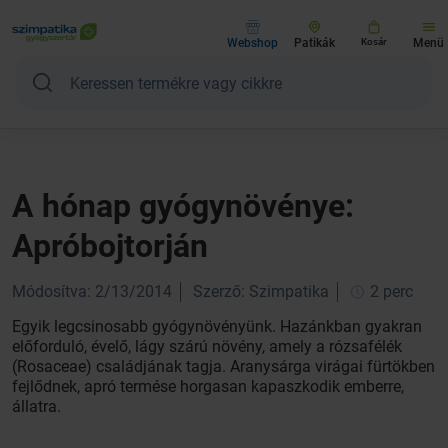
Webshop
Patikák
Kosár
Menü
A hónap gyógynövénye:
Apróbojtorján
Módosítva: 2/13/2014
Szerző: Szimpatika
2 perc
Egyik legcsinosabb gyógynövényünk. Hazánkban gyakran
előforduló, évelő, lágy szárú növény, amely a rózsafélék
(Rosaceae) családjának tagja. Aranysárga virágai fürtökben
fejlődnek, apró termése horgasan kapaszkodik emberre,
állatra.