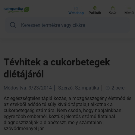
Webshop
Patikák
Kosár
Menü
Tévhitek a cukorbetegek
diétájáról
Módosítva: 9/23/2014
Szerző: Szimpatika
2 perc
Az egészségtelen táplálkozás, a mozgásszegény életmód és
az ezekből adódó túlsúly kiváló táptalajt alkotnak a
cukorbetegség számára. Nem csoda, hogy napjainkban
egyre több embernél, köztük jelentős számú fiatalnál
diagnosztizálják a diabéteszt, mely számtalan
szövődménnyel jár.