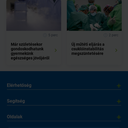
5 perc
2 perc
Már születésekor
Új műtéti eljárás a
gondoskodhatunk
csuklóinstabilitás
gyermekünk
megszüntetésére
egészséges jövőjéről
Elérhetőség
Segítség
Oldalak