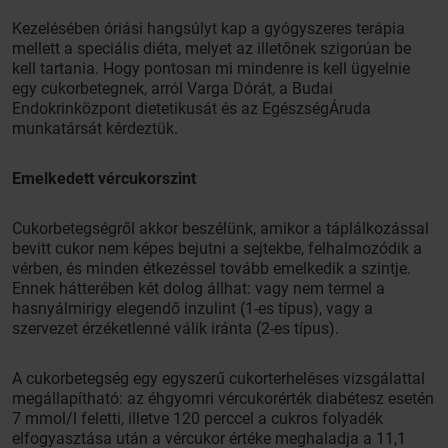
Kezelésében óriási hangsúlyt kap a gyógyszeres terápia
mellett a speciális diéta, melyet az illetőnek szigorúan be
kell tartania. Hogy pontosan mi mindenre is kell ügyelnie
egy cukorbetegnek, arról Varga Dórát, a Budai
Endokrinközpont dietetikusát és az EgészségÁruda
munkatársát kérdeztük.
Emelkedett vércukorszint
Cukorbetegségről akkor beszélünk, amikor a táplálkozással
bevitt cukor nem képes bejutni a sejtekbe, felhalmozódik a
vérben, és minden étkezéssel tovább emelkedik a szintje.
Ennek hátterében két dolog állhat: vagy nem termel a
hasnyálmirigy elegendő inzulint (1-es típus), vagy a
szervezet érzéketlenné válik iránta (2-es típus).
A cukorbetegség egy egyszerű cukorterheléses vizsgálattal
megállapítható: az éhgyomri vércukorérték diabétesz esetén
7 mmol/l feletti, illetve 120 perccel a cukros folyadék
elfogyasztása után a vércukor értéke meghaladja a 11,1