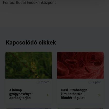
Forrás: Budai Endokrinközpont
Kapcsolódó cikkek
2 perc
2 perc
A hónap
Hasi ultrahanggal
gyógynövénye:
kimutatható a
Apróbojtorján
főütőér-tágulat