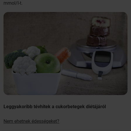
mmol/l-t.
Leggyakoribb tévhitek a cukorbetegek diétájáról
Nem ehetnek édességeket?