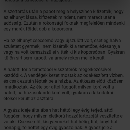
A szertartás után a papot még a helyszínen kifizették, hogy
az elhunyt lássa, kifizettek mindent, nem maradt utána
adósság. Ezután a rokonsági foknak megfelelően mindenki
egy marék földet dob a koporsóra.
Ha az elhunyt csecsemő vagy újszülött volt, esetleg halva
született gyermek, nem kisérték ki a temetőbe, édesanyja
vagy ha volt keresztszülei vitték ki kis koporsóban. Gyakran
külön sírt sem kapott, valamely rokon mellé került.
A halotti tor a temetőből visszatérők megérkezésével
kezdődik. A vendégek kezet mostak az odakészített vízben,
és csak ezután léptek be a házba. Az étkezés előtt közösen
imádkoztak. Az ételsor attól függött milyen korú volt a
halott, ha házasulandó korú volt, gyakran a lakodalmi
ételsor került az asztalra.
A gyász ideje általában hat héttől egy évig terjed, attól
függően, hogy milyen életkorú hozzátartozóját veszítette el
valaki. Csecsemőt, kisgyermeket hat hétig, fiút, lányt hat
hónapig, felnőttet egy évig gyászolnak. A gyász jele a