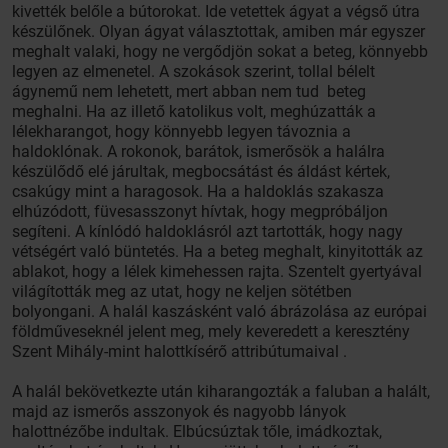
kivették belőle a bútorokat. Ide vetettek ágyat a végső útra
készülőnek. Olyan ágyat választottak, amiben már egyszer
meghalt valaki, hogy ne vergődjön sokat a beteg, könnyebb
legyen az elmenetel. A szokások szerint, tollal bélelt
ágynemű nem lehetett, mert abban nem tud beteg
meghalni. Ha az illető katolikus volt, meghúzatták a
lélekharangot, hogy könnyebb legyen távoznia a
haldoklónak. A rokonok, barátok, ismerősök a halálra
készülődő elé járultak, megbocsátást és áldást kértek,
csakúgy mint a haragosok. Ha a haldoklás szakasza
elhúzódott, füvesasszonyt hívtak, hogy megpróbáljon
segíteni. A kínlódó haldoklásról azt tartották, hogy nagy
vétségért való büntetés. Ha a beteg meghalt, kinyitották az
ablakot, hogy a lélek kimehessen rajta. Szentelt gyertyával
világították meg az utat, hogy ne keljen sötétben
bolyongani. A halál kaszásként való ábrázolása az európai
földműveseknél jelent meg, mely keveredett a keresztény
Szent Mihály-mint halottkísérő attribútumaival .
A halál bekövetkezte után kiharangozták a faluban a halált,
majd az ismerős asszonyok és nagyobb lányok
halottnézőbe indultak. Elbúcsúztak tőle, imádkoztak,