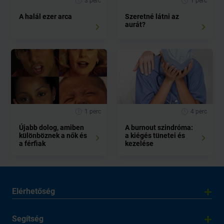
3 perc
1 perc
A halál ezer arca
Szeretné látni az
aurát?
1 perc
4 perc
Újabb dolog, amiben
A burnout szindróma:
különböznek a nők és
a kiégés tünetei és
a férfiak
kezelése
Elérhetőség
Segítség