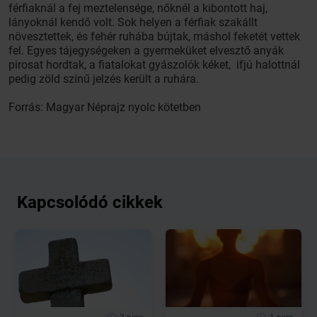
férfiaknál a fej meztelensége, nőknél a kibontott haj,
lányoknál kendő volt. Sok helyen a férfiak szakállt
növesztettek, és fehér ruhába bújtak, máshol feketét vettek
fel. Egyes tájegységeken a gyermeküket elvesztő anyák
pirosat hordtak, a fiatalokat gyászolók kéket, ifjú halottnál
pedig zöld színű jelzés került a ruhára.
Forrás: Magyar Néprajz nyolc kötetben
Kapcsolódó cikkek