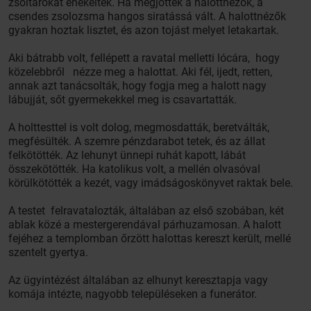
zsoltárokat énekeltek. Ha megjöttek a halottnézők, a
csendes zsolozsma hangos siratássá vált. A halottnézők
gyakran hoztak lisztet, és azon tojást melyet letakartak.
Aki bátrabb volt, fellépett a ravatal melletti lócára, hogy
közelebbről nézze meg a halottat. Aki fél, ijedt, retten,
annak azt tanácsolták, hogy fogja meg a halott nagy
lábujját, sőt gyermekekkel meg is csavartatták.
A holttesttel is volt dolog, megmosdatták, beretválták,
megfésülték. A szemre pénzdarabot tetek, és az állat
felkötötték. Az lehunyt ünnepi ruhát kapott, lábát
összekötötték. Ha katolikus volt, a mellén olvasóval
körülkötötték a kezét, vagy imádságoskönyvet raktak bele.
A testet felravatalozták, általában az első szobában, két
ablak közé a mestergerendával párhuzamosan. A halott
fejéhez a templomban őrzött halottas kereszt került, mellé
szentelt gyertya.
Az ügyintézést általában az elhunyt keresztapja vagy
komája intézte, nagyobb településeken a funerátor.