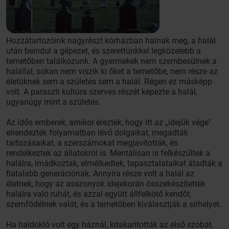
Hozzátartozóink nagyrészt kórházban halnak meg, a halál
után beindul a gépezet, és szerettünkkel legközelebb a
temetőben találkozunk. A gyermekek nem szembesülnek a
halállal, sokan nem viszik ki őket a temetőbe, nem része az
életüknek sem a születés sem a halál. Régen ez másképp
volt. A paraszti kultúra szerves részét képezte a halál,
ugyanúgy mint a születés.
Az idős emberek, amikor érezték, hogy itt az „idejük vége"
elrendezték folyamatban lévő dolgaikat, megadták
tartozásaikat, a szerszámokat megjavították, és
rendelkeztek az állatokról is. Mentálisan is felkészültek a
halálra, imádkoztak, elmélkedtek, tapasztalataikat átadták a
fiatalabb generációnak. Annyira része volt a halál az
életnek, hogy az asszonyok idejekorán összekészítették
halálra való ruhát, és azzal együtt állfelkötő kendőt,
szemfödélnek valót, és a temetőben kiválasztják a sírhelyet.
Ha haldokló volt egy háznál, kitakarították az első szobát,