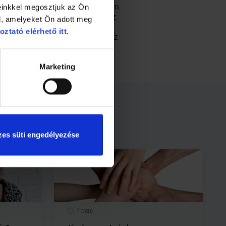
gyobb gyakorisággal párhuzamosan
einkkel megosztjuk az Ön
 sokkal negatívabb hozzáállás az
l, amelyeket Ön adott meg
n és mind a két nemnél. Az
oztató elérhető itt.
akorolt hatásban, inkább annak az
Marketing
es süti engedélyezése
1 perc