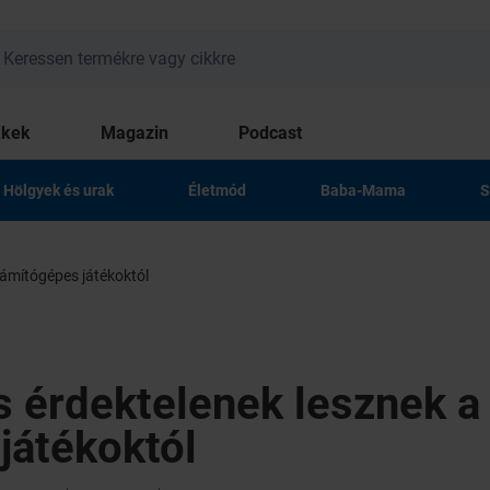
kkek
Magazin
Podcast
Hölgyek és urak
Életmód
Baba-Mama
S
zámítógépes játékoktól
s érdektelenek lesznek a
játékoktól