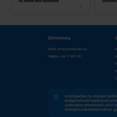
Az álmok nem hazudnak
Szerelmi
Elérhetőség
S
Email:
shop@szimpatika.hu
A
Telefon:
+36 27 889 357
A
V
S
C
A Szimpatika.hu oldalain találh
szolgáltatások tájékoztató jell
szakember véleményét, ezért k
forduljon a kezelőorvosához, 