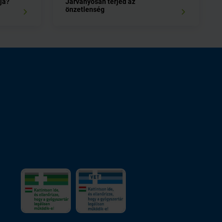
ja?
Járványosan terjed az
önzetlenség