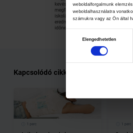
kevésbé képesek megtalálni a helyük
weboldalforgalmunk elemzésé
megfigyelhető az alacsonyabb tanulmá
weboldalhasználatra vonatko
iskolához. Ez a minta volt kimutath
számukra vagy az Ön által h
eredményekből még az is kiderült, ho
időnek a mennyisége számít, amit a gy
Hozzájárulás
Elengedhetetlen
kiválasztása
Kapcsolódó cikkek
1 perc
1 perc