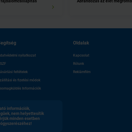
 fájdalomcsillapítás
Ábrándozás az élet megrontó
egítség
Oldalak
datvédelmi nyilatkozat
Kapcsolat
SZF
Rólunk
ásárlási feltételek
Reklámfilm
zállítási és fizetési módok
somagküldés Információk
ató információk,
egűek, nem helyettesítik
érjük minden esetben
gyógyszerészéhez!