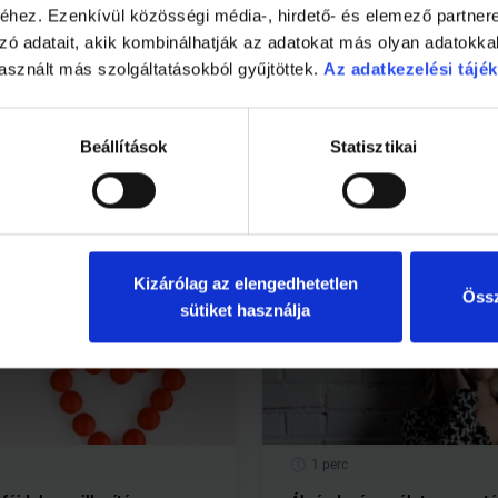
et a közösségben és közelebbi barátságokat kialakítani. A na
hez. Ezenkívül közösségi média-, hirdető- és elemező partner
nyi átlag, a kisebb aktivitás az iskolai tevékenységek terén és
zó adatait, akik kombinálhatják az adatokat más olyan adatokka
ató mindhárom játék-körülmény esetén, mindhárom korcsoportba
asznált más szolgáltatásokból gyűjtöttek.
Az adatkezelési tájék
gy a játék körülményei nem játszanak szerepet a gyerekekre gy
erekek játékkal töltenek.
Beállítások
Statisztikai
Kizárólag az elengedhetetlen
Össz
sütiket használja
1 perc