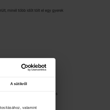
t, minél több időt tölt el egy gyerek
A sütikről
játékkal játszani, amelyekben a
általában többet játszanak, mint
ív viselkedés, csökkent empatikus
tosításához, valamint
 Ez azt jelenti, hogy a gyerekek