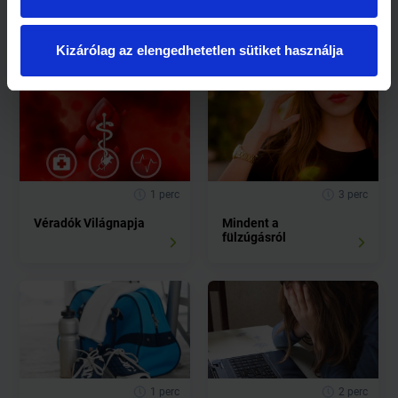
Kapcsolódó cikkek
Kizárólag az elengedhetetlen sütiket használja
1 perc
3 perc
Véradók Világnapja
Mindent a
fülzúgásról
1 perc
2 perc