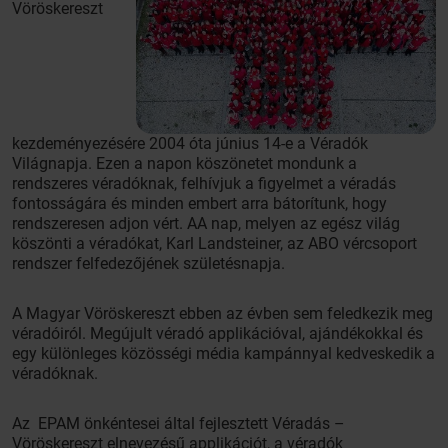
Vöröskereszt
kezdeményezésére 2004 óta június 14-e a Véradók
Világnapja. Ezen a napon köszönetet mondunk a
rendszeres véradóknak, felhívjuk a figyelmet a véradás
fontosságára és minden embert arra bátorítunk, hogy
rendszeresen adjon vért. AA nap, melyen az egész világ
köszönti a véradókat, Karl Landsteiner, az ABO vércsoport
rendszer felfedezőjének születésnapja.
A Magyar Vöröskereszt ebben az évben sem feledkezik meg
véradóiról. Megújult véradó applikációval, ajándékokkal és
egy különleges közösségi média kampánnyal kedveskedik a
véradóknak.
Az EPAM önkéntesei által fejlesztett Véradás –
Vöröskereszt elnevezésű applikációt, a véradók