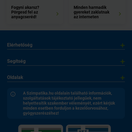
Fogyni akarsz?
Minden harmadik
Pörgesd fel az
gyereket zaklatnak
anyagcseréd!
az interneten
Elérhetőség
Segítség
Oldalak
A Szimpatika.hu oldalain található információk,
szolgáltatások tájékoztató jellegűek, nem
helyettesítik szakember véleményét, ezért kérjük
minden esetben forduljon a kezelőorvosához,
gyógyszerészéhez!