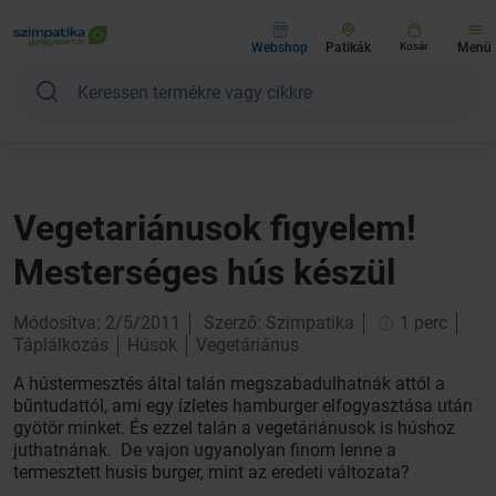
Webshop
Patikák
Kosár
Menü
Vegetariánusok figyelem!
Mesterséges hús készül
Módosítva: 2/5/2011
Szerző: Szimpatika
1 perc
Táplálkozás
Húsok
Vegetáriánus
A hústermesztés által talán megszabadulhatnák attól a
bűntudattól, ami egy ízletes hamburger elfogyasztása után
gyötör minket. És ezzel talán a vegetáriánusok is húshoz
juthatnának. De vajon ugyanolyan finom lenne a
termesztett husis burger, mint az eredeti változata?