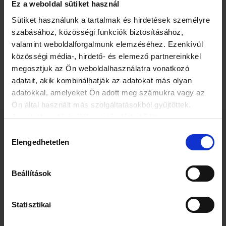
előállítania. Ám egy ízletes pulyka „létrehozásához" zsírra is
Ez a weboldal sütiket használ
szükség van, ahhoz pedig, hogy a pulyka elkezdjen nőni és
Sütiket használunk a tartalmak és hirdetések személyre
hízni, elengedhetetlen az érrendszer is. Így hát még messze
szabásához, közösségi funkciók biztosításához,
vagyunk az első laborhúsból készült pörkölttől. A laborhús
ötlete azonban már most, a kutatás kezdeti szakaszában is
valamint weboldalforgalmunk elemzéséhez. Ezenkívül
éles visszhangot váltott ki. Még az is lehet, hogy a
közösségi média-, hirdető- és elemező partnereinkkel
közvélemény negatív visszajelzései miatt a kísérletet
megosztjuk az Ön weboldalhasználatra vonatkozó
határozatlan időre felfüggesztik.
adatait, akik kombinálhatják az adatokat más olyan
adatokkal, amelyeket Ön adott meg számukra vagy az
Ön által használt más szolgáltatásokból gyűjtöttek.
Az adatkezelési tájékoztató elérhető itt.
Hozzájárulás
Kapcsolódó cikkek
Elengedhetetlen
kiválasztása
Beállítások
Statisztikai
1 perc
1 perc