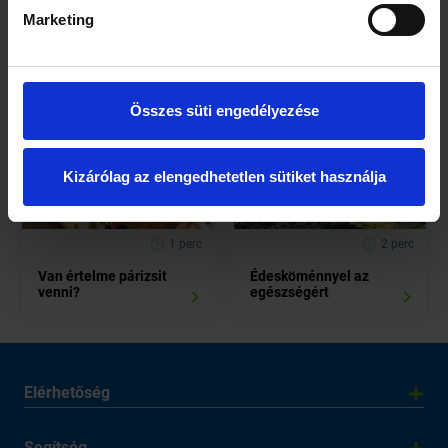
Marketing
Vegetariánusok
Milyen virslit vegyek?
figyelem!
Mesterséges hús
készül
Összes süti engedélyezése
Kizárólag az elengedhetetlen sütiket használja
1 perc
2 perc
Van értelme párizsit
Édesköménnyel az
venni?
egészségért
Elérhetőség
Segítség