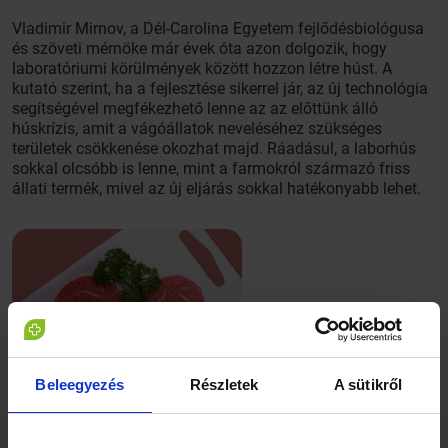
Vladimir Mirnov, a Dél-Carolina Egyetem fejlődésbiológusa
és szöveti mérnöke már évek óta azon dolgozik, hogy
laboratóriumi körülmények között hozzon létre húst. A
kutató szerint, ha a fejlesztése sikerrel jár, az új technológia
segítségével megfékezhető lenne az az előttünk álló
húskrízis, amit a vágóállatok neveléséhez szükséges
területek csökkenése okozhat majd. Ráadásul, a laborhús
sokkal olcsóbb is lenne, mint a farmokról származó friss
állati termék, mivel az új eljárás sokkal hatékonyabb lehet.
Beleegyezés
Részletek
A sütikről
Mirnovnak eddig pulykaszöveteket sikerült mesterségesen