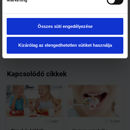
A laktózmentes tej mellett már túró, tejföl, joghurt,
túródesszert, habtejszín, sőt, a fokozott igény miatt vajkrém
egészíti ki a laktózérzékenyek étrendjét.
Forrás:
HáziPatika.com
Összes süti engedélyezése
Kizárólag az elengedhetetlen sütiket használja
Kapcsolódó cikkek
2 perc
5 perc