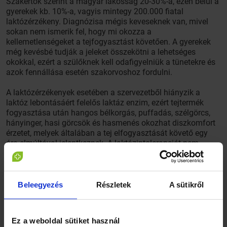
Szakértők szerint a magyar lakosság 20-30%-a, ezen belül a
gyerekek kb. 10%-a, vagyis mintegy 200.000 fiatal
laktózérzékeny. Diagnózisa mégis keveseknek van, mivel
sokan nem ismerik fel, hogy mi okozza a
kellemetlenségeket a tejfogyasztást követően. A gyerekek
még kevésbé tudják a jeleket összekötni a lehetséges
okokkal, ezért a szülőknek kell odafigyelniük a tünetekre és
azok fennállása esetén szakorvoshoz fordulni.
A laktózérzékenyek esetében a szervezetből hiányzik a
laktóz lebontásáért felelős laktáz enzim, ezért tejtermék
fogyasztása után hangos bélkorgás, puffadás, szélgörcs,
hányinger, hasi görcsök és hasmenés okozhat diszkomfort
érzetet, melyek általában a tej elfogyasztását követő egy
óra elmúltával jelentkeznek. A laktózintoleranciát nem
szabad összetéveszteni a tejallergiával, amely a tejfehérjére
adott allergiás reakció, ebben az esetben minden
tejterméket kerülni kell. Laktózérzékenység esetén viszont
nem a tej, hanem a laktóz fogyasztása okoz problémákat.
Beleegyezés
Részletek
A sütikről
Erre azonban van olyan megoldás, amellyel a gyerekek
étrendjéből nem kell kihagynunk a fejlődésükhöz szükséges
legfontosabb kalciumforrást.
Ez a weboldal sütiket használ