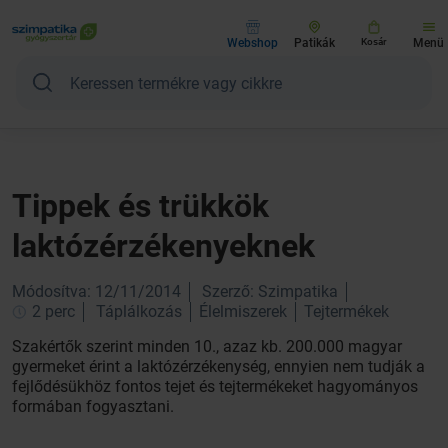
Webshop
Patikák
Kosár
Menü
Tippek és trükkök
laktózérzékenyeknek
Módosítva: 12/11/2014
Szerző: Szimpatika
2 perc
Táplálkozás
Élelmiszerek
Tejtermékek
Szakértők szerint minden 10., azaz kb. 200.000 magyar
gyermeket érint a laktózérzékenység, ennyien nem tudják a
fejlődésükhöz fontos tejet és tejtermékeket hagyományos
formában fogyasztani.