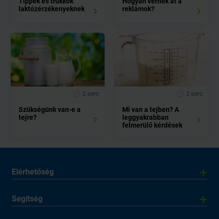
Tippek és trükkök
Hogyan vernek át a
laktózérzékenyeknek
reklámok?
2 perc
2 perc
Szükségünk van-e a
Mi van a tejben? A
tejre?
leggyakrabban
felmerülő kérdések
Elérhetőség
Segítség