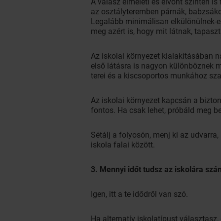
A válasz elméleti és elvont szinten is
az osztályteremben párnák, babzsákok 
Legalább minimálisan elkülönülnek-e 
meg azért is, hogy mit látnak, tapaszt
Az iskolai környezet kialakításában n
első látásra is nagyon különböznek má
terei és a kiscsoportos munkához sza
Az iskolai környezet kapcsán a bizto
fontos. Ha csak lehet, próbáld meg bej
Sétálj a folyosón, menj ki az udvarra, 
iskola falai között.
3. Mennyi időt tudsz az iskolára szá
Igen, itt a te idődről van szó.
Ha alternatív iskolatípust választasz