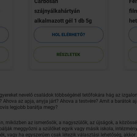
Carbosan
Fe
1
szájnyálkahártyán
fil
alkalmazott gél 1 db 5g
het
HOL ELÉRHETŐ?
RÉSZLETEK
gyereket nevelő családok többségénél tetőfokára hág az izgalom
 Ahova az apja, anyja járt? Ahova a testvére? Amit a barátok 
ovis legjobb barátja megy?
an, miközben az ismerősök, a nagyszülők, az újságok, a közös
bálják meggyőzni a szülőket egyik vagy másik iskola, intézmén
ék, vagy ha egyszerűen csak létezik választási lehetőség, akkor d