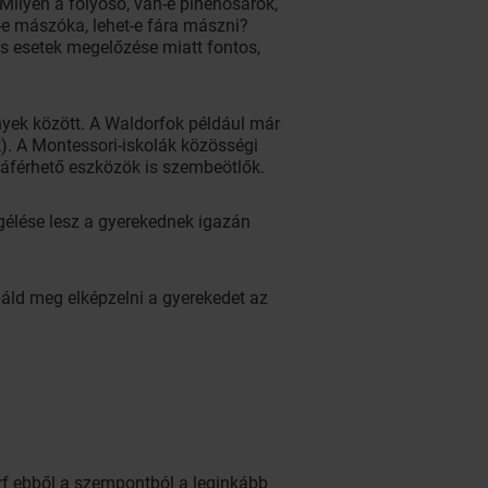
 Milyen a folyosó, van-e pihenősarok,
n-e mászóka, lehet-e fára mászni?
s esetek megelőzése miatt fontos,
ények között. A Waldorfok például már
k). A Montessori-iskolák közösségi
záférhető eszközök is szembeötlők.
gélése lesz a gyerekednek igazán
róbáld meg elképzelni a gyerekedet az
dorf ebből a szempontból a leginkább