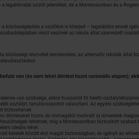
án a legaktívabb szülői jelenlétet, de a Montessoriban és a Rog
y a közösségépítés a szülőkre is kiterjed – legalábbis ennek igé
szabadidejükben részt vesznek az iskola által szervezett család
a közösségi részvétel természetes, az alternatív iskolák által b
kolaválasztáskor.
 befutó van (és nem lehet döntést hozni racionális alapon); 
yelemre van szüksége, akkor huszonöt fő feletti osztálylétszá
sebb osztályt, tanulócsoportot választani. Az egyéni szükséglete
t biztosítanak.
éni döntéseket hozni, és önmagától motivált új ismeretek megsz
 feszültségek lehetnek, míg a Montessoriban biztosított szabad 
elem ideális lehet.
urált keretek között érzi magát biztonságban, és igényli az erősebb