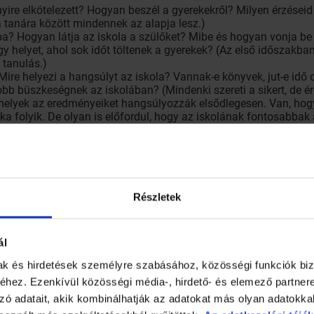
nyire elkötelezett? Hogyan beszél a gyerekekről? Milyen érzései
 tanára között mindennek az alapja lesz.)
ba? Hogyan látja az iskola a szülőket? Mibe és hogyan vonja be 
egy helyet, ahol sok időt töltenek a gyerekek? (Az első időszak
 tanulás.)
Mire helyezi a hangsúlyt az iskola? Vannak-e könyvek, jut-e idő
obb büszkeségnek az iskolában? (Mindenki szereti a sikert, de 
amelyek az eredményeiket hangsúlyozzák elsődlegesen. Van, hog
ka folyik. De olyan is előfordul, hogy az iskolának fontosabba
való odafigyelés bármilyen intézményi struktúrában kialakítható
Részletek
laszt ad a hozzátok legközelebbi teljesen „normális” körzetes i
ola, vagy alternatív suli kapcsán nincsenek jó érzéseid a tanító
ak – onnan menni kell.
ál
mak és hirdetések személyre szabásához, közösségi funkciók biz
hez. Ezenkívül közösségi média-, hirdető- és elemező partner
zó adatait, akik kombinálhatják az adatokat más olyan adatokka