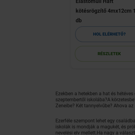
Vitakid C-vitamin
Elastomull Haft
letta 60 db
kötésrögzítő 4mx12cm 
db
HOL ELÉRHETŐ?
HOL ELÉRHETŐ?
RÉSZLETEK
RÉSZLETEK
Ezekben a hetekben a hat és hétéves 
szeptembertől iskolába?A körzetesbe?
Zeneibe? Két tannyelvűbe? Ahova az 
Ezerféle szempont lehet egy családb
iskolák is mondják a magukét, és pró
nevelési elv mellett.Ha nagy a választ