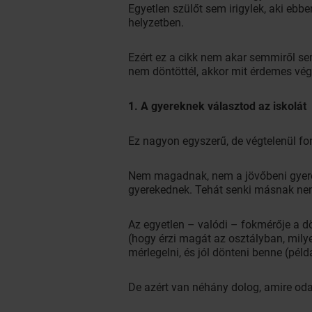
Egyetlen szülőt sem irigylek, aki eb
helyzetben.
Ezért ez a cikk nem akar semmiről se
nem döntöttél, akkor mit érdemes vég
1. A gyereknek választod az iskolát
Ez nagyon egyszerű, de végtelenül fon
Nem magadnak, nem a jövőbeni gyerek
gyerekednek. Tehát senki másnak nem 
Az egyetlen – valódi – fokmérője a d
(hogy érzi magát az osztályban, milyen
mérlegelni, és jól dönteni benne (péld
De azért van néhány dolog, amire oda 