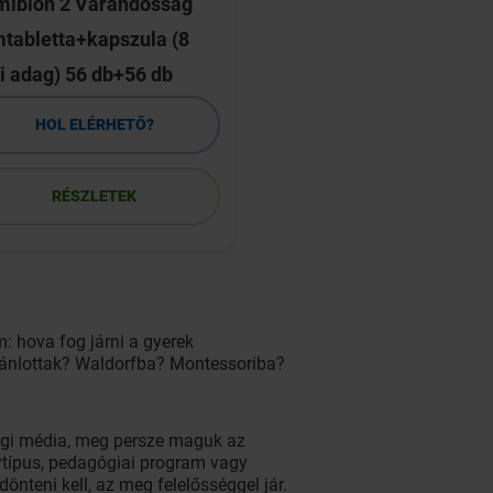
mibion 2 Várandósság
Jutavit Laktáz 650
mtabletta+kapszula (8
Forte tabletta 60 db
i adag) 56 db+56 db
HOL ELÉRHETŐ?
HOL ELÉRHETŐ
RÉSZLETEK
RÉSZLETEK
: hova fog járni a gyerek
ajánlottak? Waldorfba? Montessoriba?
ségi média, meg persze maguk az
ytípus, pedagógiai program vagy
önteni kell, az meg felelősséggel jár.