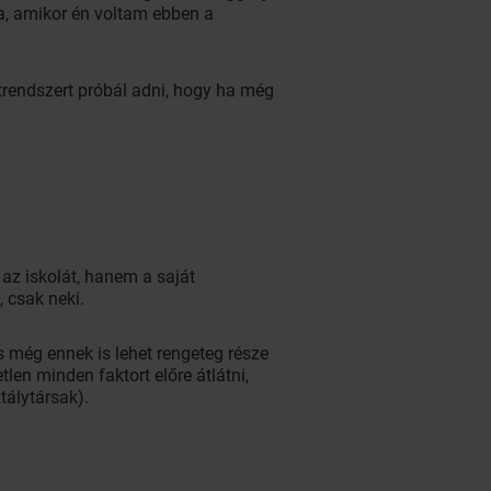
a, amikor én voltam ebben a
trendszert próbál adni, hogy ha még
z iskolát, hanem a saját
 csak neki.
 még ennek is lehet rengeteg része
tlen minden faktort előre átlátni,
tálytársak).