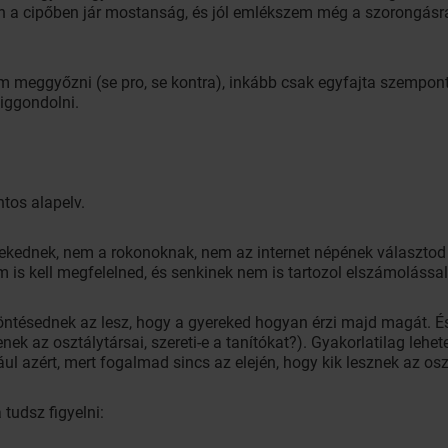
ben a cipőben jár mostanság, és jól emlékszem még a szorongásr
m meggyőzni (se pro, se kontra), inkább csak egyfajta szempon
iggondolni.
tos alapelv.
ednek, nem a rokonoknak, nem az internet népének választod a
is kell megfelelned, és senkinek nem is tartozol elszámolással,
öntésednek az lesz, hogy a gyereked hogyan érzi majd magát. És
ek az osztálytársai, szereti-e a tanítókat?). Gyakorlatilag lehete
ául azért, mert fogalmad sincs az elején, hogy kik lesznek az osz
tudsz figyelni: