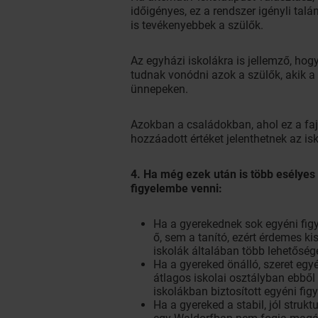
időigényes, ez a rendszer igényli tal
is tevékenyebbek a szülők.
Az egyházi iskolákra is jellemző, hog
tudnak vonódni azok a szülők, akik a 
ünnepeken.
Azokban a családokban, ahol ez a fajt
hozzáadott értéket jelenthetnek az is
4. Ha még ezek után is több esélyes
figyelembe venni:
Ha a gyerekednek sok egyéni fig
ő, sem a tanító, ezért érdemes ki
iskolák általában több lehetősége
Ha a gyereked önálló, szeret egy
átlagos iskolai osztályban ebből
iskolákban biztosított egyéni figy
Ha a gyereked a stabil, jól strukt