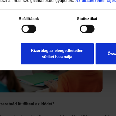
asznált más szolgáltatásokból gyűjtöttek.
Az adatkezelési tájék
Beállítások
Statisztikai
Kizárólag az elengedhetetlen
Össz
sütiket használja
eretnéd itt tölteni az idődet?