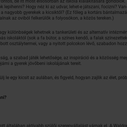
 fontos, de itt most elsősorban az iskola kialakítására gondolok.
lepihenni? Hogy néz ki az udvar, lehet-e játszani, focizni? Va
a nagyobb gyerekek a kicsiktől? (Ez főleg a kortárs bántalmazá
alnak az oviból felkerülők a folyosókon, a közös tereken.)
agy különbségek lehetnek a tankerületi és az alternatív intézm
s iskoláktól (sok a fa bútor, a színes kendő, a falak színezette
bott osztálytermei, vagy a nyitott polcokon lévő, szabadon hoz
nság, a szabad játék lehetősége, az inspiráció és a közösség me
árni a gyerek jövőbeni iskolájának tereit.
ülj le egy kicsit az aulában, és figyeld, hogyan zajlik az élet, p
nni?
, ott általában aktívabb szülői szerepvállalást várnak el. A Wal