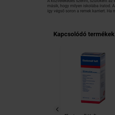
A közvélekedés szerint, szülőként az 
másik, hogy milyen iskolába íratod. A j
így végső soron a remek karriert. Ha 
Kapcsolódó termékek