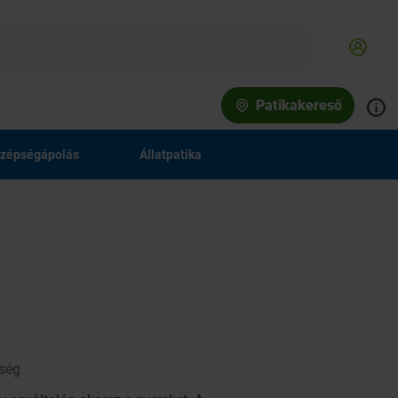
Patikakereső
zépségápolás
Állatpatika
tség