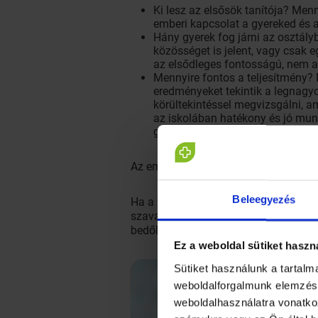
Ki lesz az elsősök tanítója? Men
emberi kapcsolat a gyereked és a
Hány gyerek fog járni az osztály
közösséget is jelent, vagy csak 
az elsődleges fontosságú, nem a
Mennyire fontos a teljesítmény? 
eredményeket tekintik a legnagy
körültekintéssel megvizsgálni, 
az iskolában hatékony és jó mun
gyerekek.)
Az emberi kapcsolatok, a gyerekekre 
Beleegyezés
Ha a fenti kérdésekre megnyugtató vá
szavazni. És ha egy „jó nevű” elitisk
bedőlni a címkéknek meg a névtáblán
Ez a weboldal sütiket haszn
Sütiket használunk a tartal
weboldalforgalmunk elemzésé
weboldalhasználatra vonatko