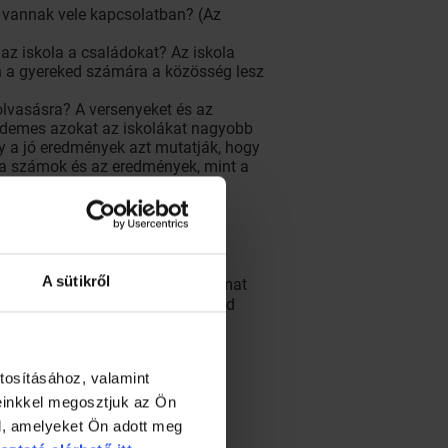
d vannak vele kapcsolatban? (Az
az iskola a családokat? Az iskola
ban a gyereked számára a közösség lesz
 olvasásra? A versenyeket és az
érdemes azokat az iskolákat nagyobb
y a jó eredmények azt mutatják, hogy
k a számok és az eredmények, mint a
.
A sütikről
skola, akkor érdemes nekik bizalmat
val kapcsolatban, akkor nem szabad
tosításához, valamint
einkkel megosztjuk az Ön
l, amelyeket Ön adott meg