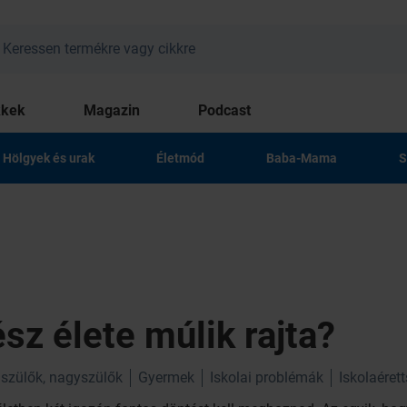
kkek
Magazin
Podcast
Hölgyek és urak
Életmód
Baba-Mama
S
sz élete múlik rajta?
szülők, nagyszülők
Gyermek
Iskolai problémák
Iskolaéret