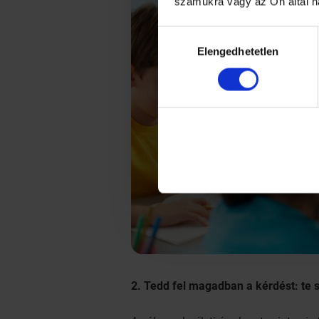
számukra vagy az Ön által h
Hozzájárulás
Elengedhetetlen
kiválasztása
2. Tedd fel magadban a kérdést: te sz