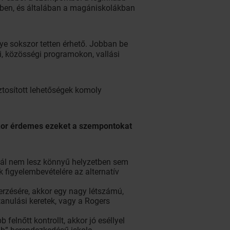
ersben, és általában a magániskolákban
nye sokszor tetten érhető. Jobban be
i, közösségi programokon, vallási
iztosított lehetőségek komoly
akkor érdemes ezeket a szempontokat
mnál nem lesz könnyű helyzetben sem
k figyelembevételére az alternatív
erzésére, akkor egy nagy létszámú,
tanulási keretek, vagy a Rogers
 felnőtt kontrollt, akkor jó eséllyel