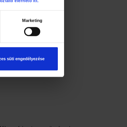
oztató elérhető itt.
Marketing
es süti engedélyezése