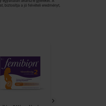
y egyáltalán akarsz-e gyereket. A
, biztosítja a jó felvételi eredményt,
.