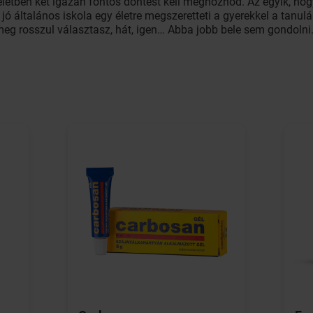
életben két igazán fontos döntést kell meghoznod. Az egyik, hog
ó általános iskola egy életre megszeretteti a gyerekkel a tanulást
meg rosszul választasz, hát, igen… Abba jobb bele sem gondolni