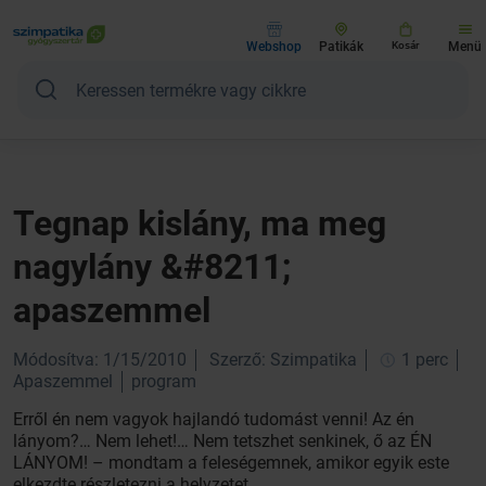
Webshop
Patikák
Kosár
Menü
Tegnap kislány, ma meg
nagylány &#8211;
apaszemmel
Módosítva: 1/15/2010
Szerző: Szimpatika
1 perc
Apaszemmel
program
Erről én nem vagyok hajlandó tudomást venni! Az én
lányom?… Nem lehet!… Nem tetszhet senkinek, ő az ÉN
LÁNYOM! – mondtam a feleségemnek, amikor egyik este
elkezdte részletezni a helyzetet.