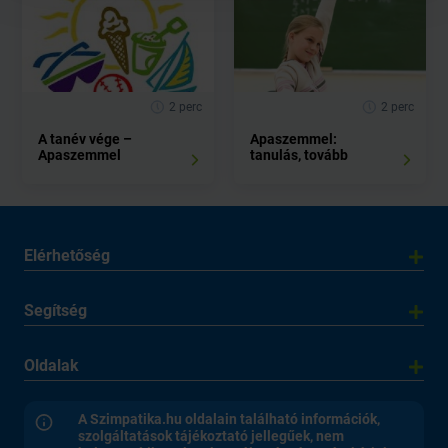
2 perc
2 perc
A tanév vége –
Apaszemmel:
Apaszemmel
tanulás, tovább
Elérhetőség
Segítség
Oldalak
A Szimpatika.hu oldalain található információk,
szolgáltatások tájékoztató jellegűek, nem