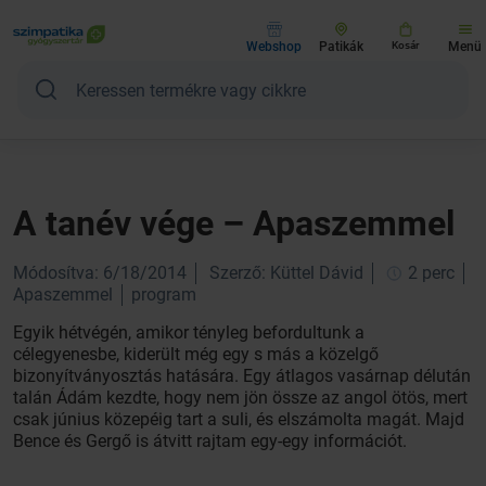
Webshop
Patikák
Kosár
Menü
A tanév vége – Apaszemmel
Módosítva: 6/18/2014
Szerző: Küttel Dávid
2 perc
Apaszemmel
program
Egyik hétvégén, amikor tényleg befordultunk a
célegyenesbe, kiderült még egy s más a közelgő
bizonyítványosztás hatására. Egy átlagos vasárnap délután
talán Ádám kezdte, hogy nem jön össze az angol ötös, mert
csak június közepéig tart a suli, és elszámolta magát. Majd
Bence és Gergő is átvitt rajtam egy-egy információt.