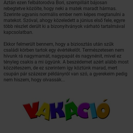
Aztán ezen felbátorodva Bori, szempilláit bájosan
rebegtetve közölte, hogy neki a matek maradt hármas.
Szerinte ugyanis normális ember nem képes megtanulni a
matekot. Szóval, ahogy közeledett a június első fele, egyre
több részlet derült ki a bizonyítványok várható tartalmával
kapcsolatban.
Ekkor felmerült bennem, hogy a biziosztás után szűk
családi körben tartok egy évértékelőt. Természetesen nem
hívunk rá nagymamát, nagypapát és nagynénit, mivel ez
tényleg csakis a mi ügyünk. A beszédemet azért alább most
közzéteszem, de ez szerintem így köztünk marad, mert
csupán pár százezer példányról van szó, a gyerekeim pedig
nem hiszem, hogy olvassák...