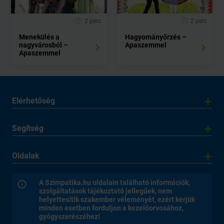
2 perc
2 perc
Menekülés a
Hagyományőrzés –
nagyvárosból –
Apaszemmel
Apaszemmel
Elérhetőség
Segítség
Oldalak
A Szimpatika.hu oldalain található információk,
szolgáltatások tájékoztató jellegűek, nem
helyettesítik szakember véleményét, ezért kérjük
minden esetben forduljon a kezelőorvosához,
gyógyszerészéhez!