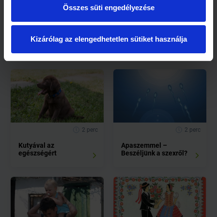
Összes süti engedélyezése
Kizárólag az elengedhetetlen sütiket használja
Kapcsolódó cikkek
2 perc
2 perc
Kutyával az
Apaszemmel –
egészségért
Beszéljünk a szexről?