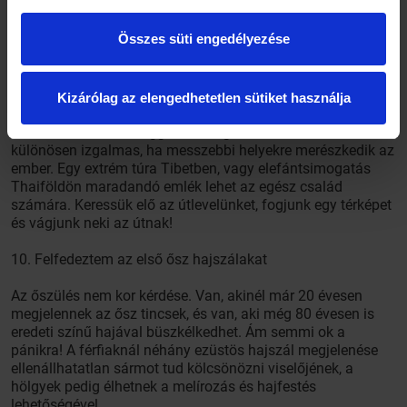
kerüljön a falra? Vegyen egy eredeti műtárgyat – egy
festményt vagy szobrot. A művészeti iskolák kiállításain
Összes süti engedélyezése
egyedi alkotásokat vehet elérhető áron, és még az is lehet,
hogy néhány év múlva a megvásárolt műalkotás sokat fog
érni.8. Egzotikus helyre utazom
Kizárólag az elengedhetetlen sütiket használja
A jó öreg Európa egy igazán gyönyörű hely, számtalan
szebbnél szebb országgal, de mégis van abban valami
különösen izgalmas, ha messzebbi helyekre merészkedik az
ember. Egy extrém túra Tibetben, vagy elefántsimogatás
Thaiföldön maradandó emlék lehet az egész család
számára. Keressük elő az útlevelünket, fogjunk egy térképet
és vágjunk neki az útnak!
10. Felfedeztem az első ősz hajszálakat
Az őszülés nem kor kérdése. Van, akinél már 20 évesen
megjelennek az ősz tincsek, és van, aki még 80 évesen is
eredeti színű hajával büszkélkedhet. Ám semmi ok a
pánikra! A férfiaknál néhány ezüstös hajszál megjelenése
ellenállhatatlan sármot tud kölcsönözni viselőjének, a
hölgyek pedig élhetnek a melírozás és hajfestés
lehetőségével.