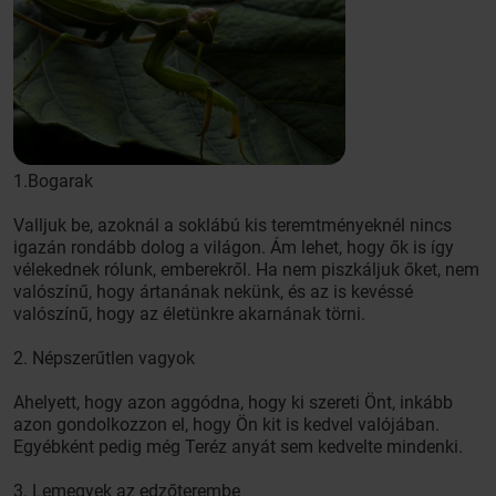
1.Bogarak
Valljuk be, azoknál a soklábú kis teremtményeknél nincs
igazán rondább dolog a világon. Ám lehet, hogy ők is így
vélekednek rólunk, emberekről. Ha nem piszkáljuk őket, nem
valószínű, hogy ártanának nekünk, és az is kevéssé
valószínű, hogy az életünkre akarnának törni.
2. Népszerűtlen vagyok
Ahelyett, hogy azon aggódna, hogy ki szereti Önt, inkább
azon gondolkozzon el, hogy Ön kit is kedvel valójában.
Egyébként pedig még Teréz anyát sem kedvelte mindenki.
3. Lemegyek az edzőterembe