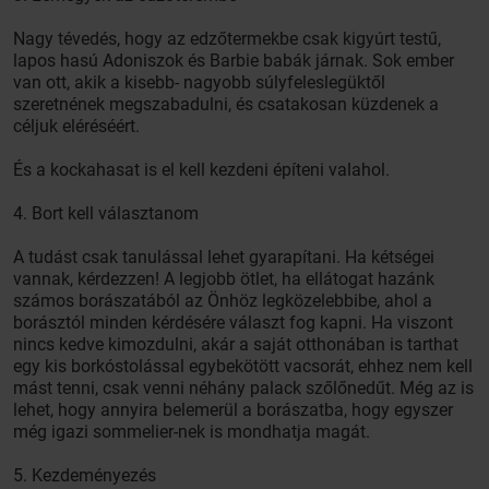
Nagy tévedés, hogy az edzőtermekbe csak kigyúrt testű,
lapos hasú Adoniszok és Barbie babák járnak. Sok ember
van ott, akik a kisebb- nagyobb súlyfeleslegüktől
szeretnének megszabadulni, és csatakosan küzdenek a
céljuk eléréséért.
És a kockahasat is el kell kezdeni építeni valahol.
4. Bort kell választanom
A tudást csak tanulással lehet gyarapítani. Ha kétségei
vannak, kérdezzen! A legjobb ötlet, ha ellátogat hazánk
számos borászatából az Önhöz legközelebbibe, ahol a
borásztól minden kérdésére választ fog kapni. Ha viszont
nincs kedve kimozdulni, akár a saját otthonában is tarthat
egy kis borkóstolással egybekötött vacsorát, ehhez nem kell
mást tenni, csak venni néhány palack szőlőnedűt. Még az is
lehet, hogy annyira belemerül a borászatba, hogy egyszer
még igazi sommelier-nek is mondhatja magát.
5. Kezdeményezés