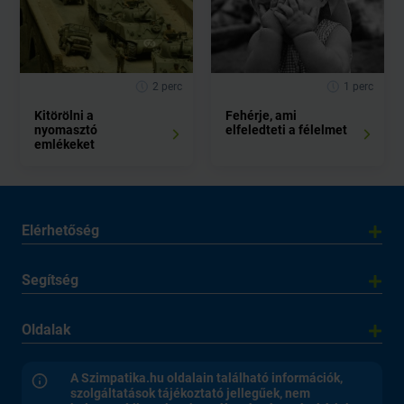
2 perc
1 perc
Kitörölni a
Fehérje, ami
nyomasztó
elfeledteti a félelmet
emlékeket
Elérhetőség
Segítség
Oldalak
A Szimpatika.hu oldalain található információk,
szolgáltatások tájékoztató jellegűek, nem