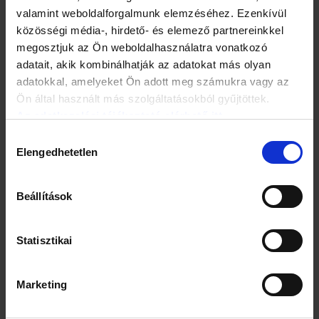
valamint weboldalforgalmunk elemzéséhez. Ezenkívül
közösségi média-, hirdető- és elemező partnereinkkel
megosztjuk az Ön weboldalhasználatra vonatkozó
adatait, akik kombinálhatják az adatokat más olyan
adatokkal, amelyeket Ön adott meg számukra vagy az
Ön által használt más szolgáltatásokból gyűjtöttek.
Az adatkezelési tájékoztató elérhető itt.
Hozzájárulás
Elengedhetetlen
kiválasztása
Beállítások
Nem is ijesztőek
Statisztikai
7. Műtárgyat szeretnék
Ha az a célja, hogy büntesse a szemét vagy bosszút álljon a
Marketing
falain egy régi sérelemért, vegyen tömeggyártású
posztereket. Nem ez nem jó megoldás. De akkor mégis mi