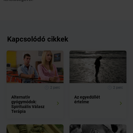
Kapcsolódó cikkek
2 perc
2 perc
Alternatív
Az egyedüllét
gyógymódok:
értelme
Spirituális Válasz
Terápia