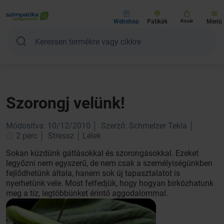
Webshop
Patikák
Kosár
Menü
Szorongj velünk!
Módosítva: 10/12/2010
Szerző: Schmelzer Tekla
2 perc
Stressz
Lélek
Sokan küzdünk gátlásokkal és szorongásokkal. Ezeket
legyőzni nem egyszerű, de nem csak a személyiségünkben
fejlődhetünk általa, hanem sok új tapasztalatot is
nyerhetünk vele. Most felfedjük, hogy hogyan birkózhatunk
meg a tíz, legtöbbünket érintő aggodalommal.