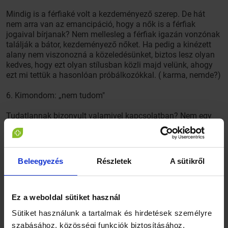
Mindig is a férfiaké volt a kezdeményező szerep. De hát
nem arra van az emancipáció, hogy a nők is a férfiak
jogaival bírjanak? Nem mellesleg a férfiak igazán vonzónak
találják a bátor, kezdeményező nőket. Ha pedig a kinézett
alany nem viszonozná a közeledésünket, biztos lesz olyan
kedves, hogy ezt olyan stílusban közli majd velünk, ahogy
ezt mi tettük a hasonlóan próbálkozókkal. ( karma, nemde?)
6. Kimondom: „nem tudom"
Tudatlannak bizonyult valamivel kapcsolatban? Nem egy
emberrel fordult már ez elő. Viszont kevesekben van meg az
a bátorság, hogy ezt el is ismerjék. Higgye el, nem lesz attól
kevesebb, hogyha vállalja „esendőségét".
Beleegyezés
Részletek
A sütikről
Ez a weboldal sütiket használ
Sütiket használunk a tartalmak és hirdetések személyre
szabásához, közösségi funkciók biztosításához,