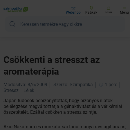
Webshop
Patikák
Kosár
Menü
Csökkenti a stresszt az
aromaterápia
Módosítva: 8/6/2009
Szerző: Szimpatika
1 perc
Stressz
Lélek
Japán tudósok bebizonyították, hogy bizonyos illatok
belélegzése megváltoztatja a génaktivitást és a vér kémiai
összetételét. Ezáltal csökken a stressz szintje.
Akio Nakamura és munkatársai tanulmánya rávilágít arra is,