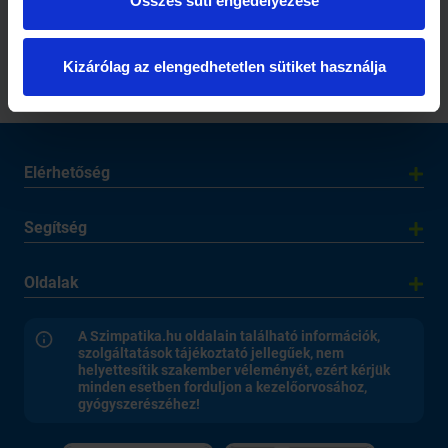
Összes süti engedélyezése
1 perc
2 perc
A világ
Szorongj velünk!
legstresszesebb
Kizárólag az elengedhetetlen sütiket használja
munkája
Elérhetőség
Segítség
Oldalak
A Szimpatika.hu oldalain található információk,
szolgáltatások tájékoztató jellegűek, nem
helyettesítik szakember véleményét, ezért kérjük
minden esetben forduljon a kezelőorvosához,
gyógyszerészéhez!