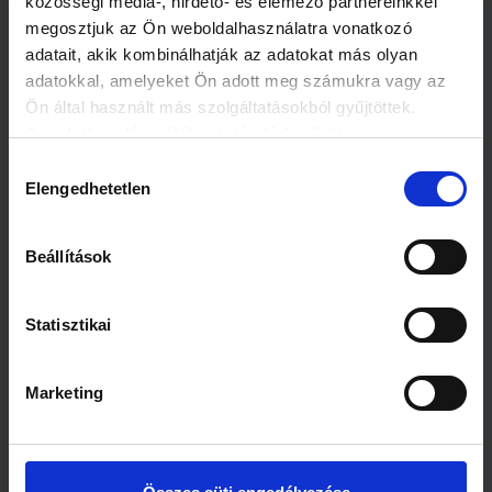
közösségi média-, hirdető- és elemező partnereinkkel
megosztjuk az Ön weboldalhasználatra vonatkozó
adatait, akik kombinálhatják az adatokat más olyan
Kapcsolódó cikkek
adatokkal, amelyeket Ön adott meg számukra vagy az
Ön által használt más szolgáltatásokból gyűjtöttek.
Az adatkezelési tájékoztató elérhető itt.
Hozzájárulás
Elengedhetetlen
kiválasztása
1 perc
2 perc
Beállítások
A széles mosoly
Gyógyító érintés
kiegyensúlyozott
házassághoz vezet!
Statisztikai
Marketing