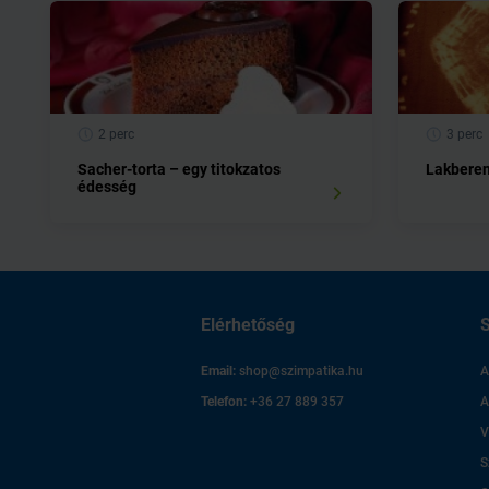
2 perc
3 perc
Sacher-torta – egy titokzatos
Lakberen
édesség
Elérhetőség
S
Email:
shop@szimpatika.hu
A
Telefon:
+36 27 889 357
A
V
S