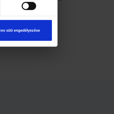
ágd kis hasábokra, a hasábokat
velete.
es süti engedélyezése