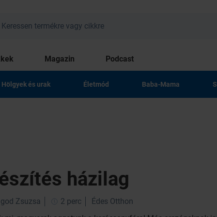
kkek
Magazin
Podcast
Hölgyek és urak
Életmód
Baba-Mama
S
észítés házilag
ggod Zsuzsa
2 perc
Édes Otthon