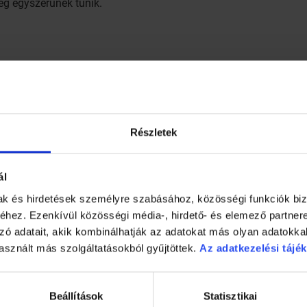
lég egyszerűnek tűnik.
Részletek
cs)
erülhet bele kókuszreszelék, narancshéj, mandula, dió, kandíroz
ál
mak és hirdetések személyre szabásához, közösségi funkciók biz
hez. Ezenkívül közösségi média-, hirdető- és elemező partner
 tejjel készítik), főzd meg a fondant-t. Körülbelül tíz perc alatt 
zó adatait, akik kombinálhatják az adatokat más olyan adatokka
asznált más szolgáltatásokból gyűjtöttek.
Az adatkezelési tájék
aloncukor-akasztóból) hajlított karikát belemártasz a fortyogó
ei karácsonyvárás legszebb élménye!
 venni a tűzről, és fakanállal kevergetve megvárni, míg langyosra
Beállítások
Statisztikai
kit, majd jöhet a többi, apróra vágott-tört hozzávaló is. Ha túl