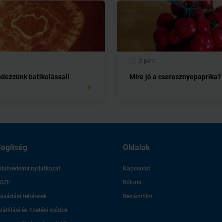
3 perc
dezzünk batikolással!
Mire jó a cseresznyepaprika?
egítség
Oldalak
datvédelmi nyilatkozat
Kapcsolat
SZF
Rólunk
ásárlási feltételek
Reklámfilm
zállítási és fizetési módok