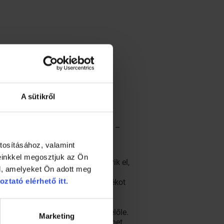
A sütikről
ott gyümölcsök, és kedvenc italok –
tosításához, valamint
einkkel megosztjuk az Ön
olyan sűrűvé válik, hogy nem folyik el,
l, amelyeket Ön adott meg
oztató elérhető itt.
 masszába, és megpróbálsz buborékot
 hűl és fehér massza nem lesz belőle.
Marketing
 kemény lenne, óvatosan vissza lehet