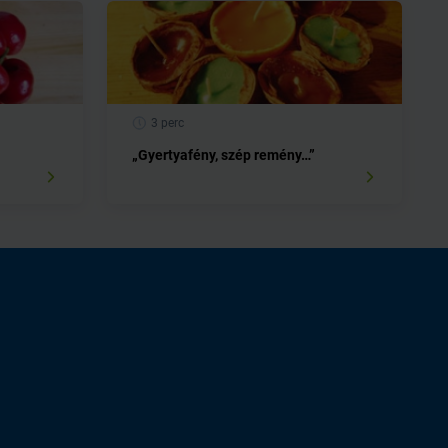
3 perc
„Gyertyafény, szép remény…”