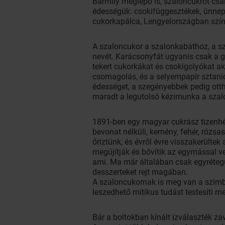
Bármily meglepő is, szaloncukrot cs
édességük: csokifüggesztékek, ünnepi
cukorkapálca, Lengyelországban szín
A szaloncukor a szalonkabáthoz, a s
nevét. Karácsonyfát ugyanis csak a 
tekert cukorkákat és csokigolyókat a
csomagolás, és a selyempapír sztanio
édességet, a szegényebbek pedig otth
maradt a legutolsó kézimunka a szalo
1891-ben egy magyar cukrász tizenhé
bevonat nélküli, kemény, fehér, rózsa
őriztünk, és évről évre visszakerülte
megújítják és bővítik az egymással v
ami. Ma már általában csak egyrétegű
desszerteket rejt magában.
A szaloncukornak is meg van a szimbo
leszedhető mitikus tudást testesíti m
Bár a boltokban kínált ízválaszték z