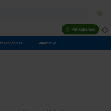
Patikakereső
zépségápolás
Állatpatika