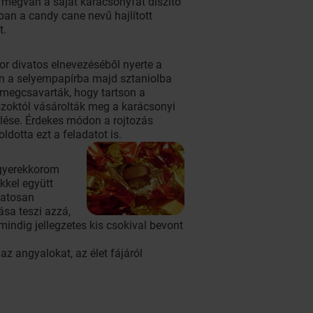
megvan a saját karácsonyfát díszítő
an a candy cane nevű hajlított
t.
r divatos elnevezéséből nyerte a
en a selyempapírba majd sztaniolba
 megcsavarták, hogy tartson a
szoktól vásárolták meg a karácsonyi
elése. Érdekes módon a rojtozás
dotta ezt a feladatot is.
 gyerekkorom
kkel együtt
matosan
sa teszi azzá,
indig jellegzetes kis csokival bevont
z angyalokat, az élet fájáról
.