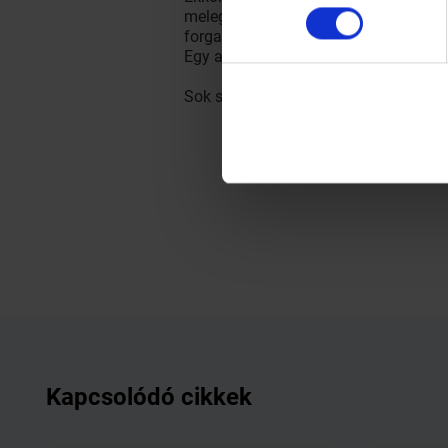
melegíteni, majd egy sütőpapírra terí
forgasd kakaóporba, vagy olvasztott
Egy a fontos: a csomagolásnál köves
Sok szerencsét kívánok a házi szalon
Kapcsolódó cikkek