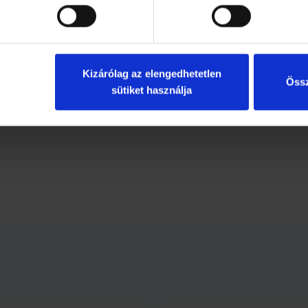
teni kb. másfél centi vastagon. A kihűlt masszát vizes késsel v
 csokoládéval vond be, és jöhet a csomagolás hosszadalmas mű
d a hagyományokat, hogy igazi szaloncukrod legyen a fán!
cukor-készítéshez!
Kizárólag az elengedhetetlen
Össz
sütiket használja