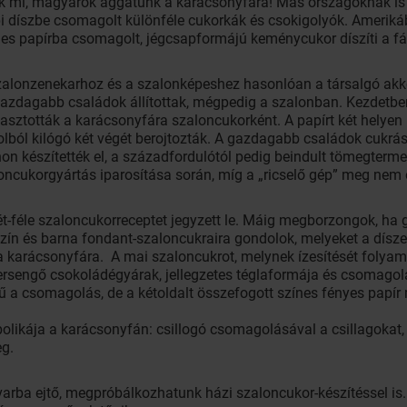
ak mi, magyarok aggatunk a karácsonyfára! Más országoknak is 
 díszbe csomagolt különféle cukorkák és csokigolyók. Amerikáb
es papírba csomagolt, jégcsapformájú keménycukor díszíti a fá
zalonzenekarhoz és a szalonképeshez hasonlóan a társalgó akko
gazdagabb családok állítottak, mégpedig a szalonban. Kezdetb
kasztották a karácsonyfára szaloncukorként. A papírt két helyen
lból kilógó két végét berojtozták. A gazdagabb családok cukrá
on készítették el, a századfordulótól pedig beindult tömegterm
ncukorgyártás iparosítása során, míg a „ricselő gép” meg nem ol
t-féle szaloncukorreceptet jegyzett le. Máig megborzongok, ha
szín és barna fondant-szaloncukraira gondolok, melyeket a dísze
k a karácsonyfára. A mai szaloncukrot, melynek ízesítését folya
ersengő csokoládégyárak, jellegzetes téglaformája és csomagolá
 a csomagolás, de a kétoldalt összefogott színes fényes papír m
likája a karácsonyfán: csillogó csomagolásával a csillagokat, a
eg.
avarba ejtő, megpróbálkozhatunk házi szaloncukor-készítéssel is