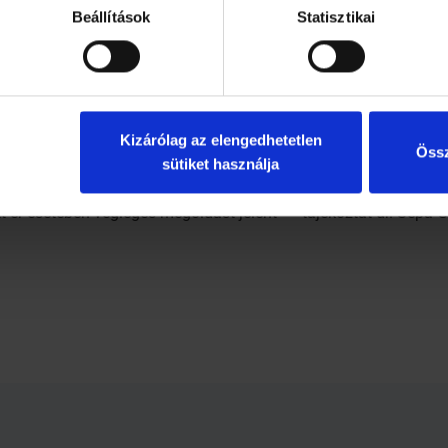
gjobb” – mondja a Trombózisközpont érsebésze.
Beállítások
Statisztikai
zeretnénk megszabadulni a kitüremkedő, sajgó erektől, akkor fel
Kizárólag az elengedhetetlen
Össz
sütiket használja
tőbb megoldás a műtét. Ezt ma már el lehet végezni úgy is, hog
ófrekvenciás kezeléssel lehet a visszereket lezárni, eltüntetni, a
tt ér esetében végleges megoldást jelent” – tájékoztat dr. Sepa 