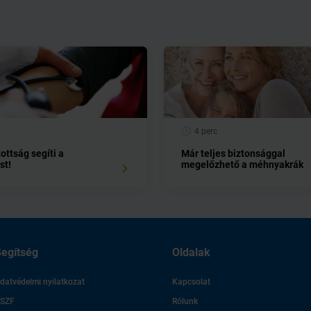
4 perc
ottság segíti a
Már teljes biztonsággal
st!
megelőzhető a méhnyakrák
egítség
Oldalak
datvédelmi nyilatkozat
Kapcsolat
SZF
Rólunk