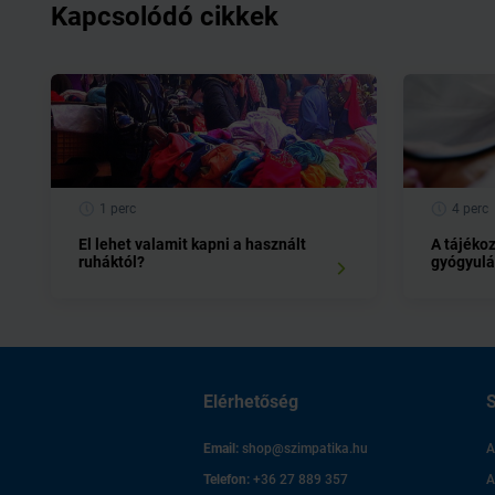
Kapcsolódó cikkek
1 perc
4 perc
El lehet valamit kapni a használt
A tájékoz
ruháktól?
gyógyulá
Elérhetőség
S
Email:
shop@szimpatika.hu
A
Telefon:
+36 27 889 357
A