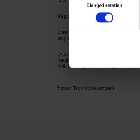
kezelési forma, ami a betegnek a le
Elengedhetetlen
kiválasztása
Végleges megoldás
Ennél a betegségnél, ha ténylegesen s
segítségünkre lehet.
„Visszeresség esetében a legcélraveze
megnyitni. Egy különleges géppel, rádi
nélkül; az eljárás hatékony, és az ado
forrás: Trombózisközpont