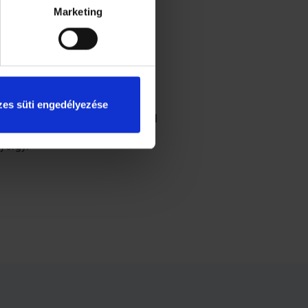
Marketing
 kell keresnünk egy orvost, aki
es süti engedélyezése
y a beteg lábát nem kell szikével
ltatás vagy gerincérzéstelenítés
György.