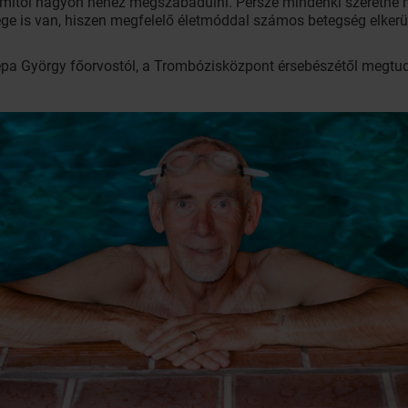
amitől nagyon nehéz megszabadulni. Persze mindenki szeretné
ge is van, hiszen megfelelő életmóddal számos betegség elkerü
pa György főorvostól, a Trombózisközpont érsebészétől megtud