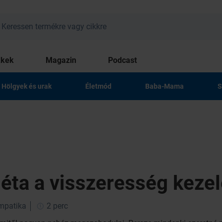
kkek
Magazin
Podcast
Hölgyek és urak
Életmód
Baba-Mama
S
iéta a visszeresség keze
impatika
2 perc