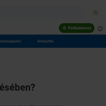
Patikakereső
zépségápolás
Állatpatika
lésében?