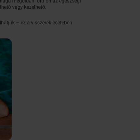
 maga megoldani otthon az egészségi
lhető vagy kezelhető.
hatjuk – ez a visszerek esetében