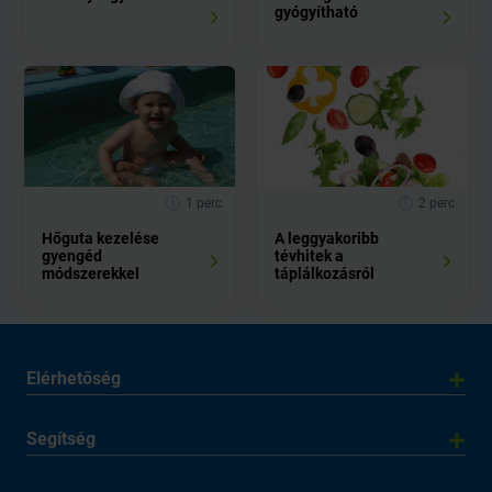
gyógyítható
1 perc
2 perc
Hőguta kezelése
A leggyakoribb
gyengéd
tévhitek a
módszerekkel
táplálkozásról
Elérhetőség
Segítség