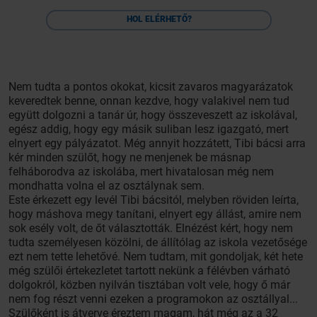
HOL ELÉRHETŐ?
Nem tudta a pontos okokat, kicsit zavaros magyarázatok
keveredtek benne, onnan kezdve, hogy valakivel nem tud
együtt dolgozni a tanár úr, hogy összeveszett az iskolával,
egész addig, hogy egy másik suliban lesz igazgató, mert
elnyert egy pályázatot. Még annyit hozzátett, Tibi bácsi arra
kér minden szülőt, hogy ne menjenek be másnap
felháborodva az iskolába, mert hivatalosan még nem
mondhatta volna el az osztálynak sem.
Este érkezett egy levél Tibi bácsitól, melyben röviden leírta,
hogy máshova megy tanítani, elnyert egy állást, amire nem
sok esély volt, de őt választották. Elnézést kért, hogy nem
tudta személyesen közölni, de állítólag az iskola vezetősége
ezt nem tette lehetővé. Nem tudtam, mit gondoljak, két hete
még szülői értekezletet tartott nekünk a félévben várható
dolgokról, közben nyilván tisztában volt vele, hogy ő már
nem fog részt venni ezeken a programokon az osztállyal...
Szülőként is átverve éreztem magam, hát még az a 32