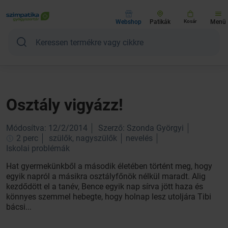
Webshop
Patikák
Kosár
Menü
Osztály vigyázz!
Módosítva: 12/2/2014
Szerző: Szonda Györgyi
2 perc
szülők, nagyszülők
nevelés
Iskolai problémák
Hat gyermekünkből a második életében történt meg, hogy
egyik napról a másikra osztályfőnök nélkül maradt. Alig
kezdődött el a tanév, Bence egyik nap sírva jött haza és
könnyes szemmel hebegte, hogy holnap lesz utoljára Tibi
bácsi...