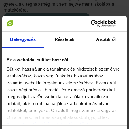
gyerek, aki tegnap még mit sem sejtve ment iskolába a
matekórára.
Beleegyezés
Részletek
A sütikről
Ez a weboldal sütiket használ
Sütiket használunk a tartalmak és hirdetések személyre
szabásához, közösségi funkciók biztosításához,
valamint weboldalforgalmunk elemzéséhez. Ezenkívül
közösségi média-, hirdető- és elemező partnereinkkel
megosztjuk az Ön weboldalhasználatra vonatkozó
Persze én is
tudom, hogy egy ilyen hírt nem lehet bejelenteni egy
adatait, akik kombinálhatják az adatokat más olyan
hónappal a távozás előtt a
GYEREKEKNEK
, hiszen a
adatokkal, amelyeket Ön adott meg számukra vagy az
bizonytalanság, a szomorúság már attól a perctől a tanulás
Ön által használt más szolgáltatásokból gyűjtöttek.
rovására ment volna, de engem felháborít, hogy a
SZÜLŐK
Az adatkezelési tájékoztató elérhető itt.
sem lettek beavatva. Sokkal egyszerűbb lett volna