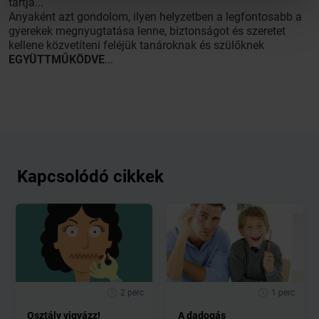
tartja...
Anyaként azt gondolom, ilyen helyzetben a legfontosabb a
gyerekek megnyugtatása lenne, biztonságot és szeretet
kellene közvetíteni feléjük tanároknak és szülőknek
EGYÜTTMŰKÖDVE
...
Kapcsolódó cikkek
2 perc
1 perc
Osztály vigyázz!
A dadogás