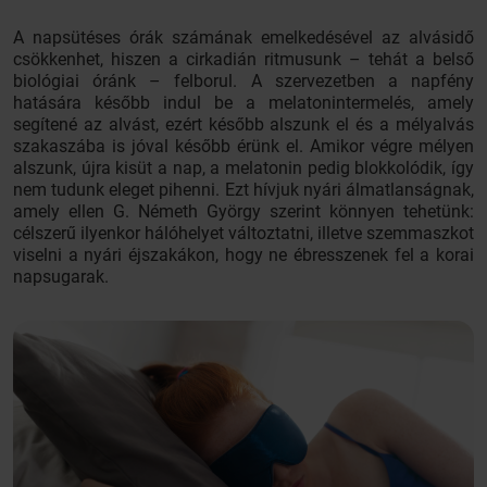
A napsütéses órák számának emelkedésével az alvásidő
csökkenhet, hiszen a cirkadián ritmusunk – tehát a belső
biológiai óránk – felborul. A szervezetben a napfény
hatására később indul be a melatonintermelés, amely
segítené az alvást, ezért később alszunk el és a mélyalvás
szakaszába is jóval később érünk el. Amikor végre mélyen
alszunk, újra kisüt a nap, a melatonin pedig blokkolódik, így
nem tudunk eleget pihenni. Ezt hívjuk nyári álmatlanságnak,
amely ellen G. Németh György szerint könnyen tehetünk:
célszerű ilyenkor hálóhelyet változtatni, illetve szemmaszkot
viselni a nyári éjszakákon, hogy ne ébresszenek fel a korai
napsugarak.