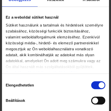
Az alvási körülmények, mindenekelőtt a hálószoba eszközei,
a helyiség ideális hőmérséklete, páratartalma, valamint az
alvásidő alatti teljes sötétség is elengedhetetlen a jó
alváshoz. Ezenkívül az sem mindegy, mit fogyasztunk alvás
Ez a weboldal sütiket használ
előtt: kevés étel és ital bevitele, a koffein és az alkohol
Sütiket használunk a tartalmak és hirdetések személyre
kerülése javasolt. Szintén fontos az alvási rutin kialakítása,
ami azt jelenti, hogy mindig ugyanabban az időben
szabásához, közösségi funkciók biztosításához,
feküdjünk le és próbáljunk felkelni, lehetőleg hétvégén és
valamint weboldalforgalmunk elemzéséhez. Ezenkívül
nyaralás idején is. Fontos korlátozni az elektronikus
közösségi média-, hirdető- és elemező partnereinkkel
eszközök használatát is az alvást megelőző három órában,
megosztjuk az Ön weboldalhasználatra vonatkozó
hiszen a mesterséges fény (különösen az okostelefonok és
adatait, akik kombinálhatják az adatokat más olyan
tabletekből áradó kékfény) megzavarhatja a cirkadián
ritmusát.
adatokkal, amelyeket Ön adott meg számukra vagy az
Ön által használt más szolgáltatásokból gyűjtöttek.
Az adatkezelési tájékoztató elérhető itt.
Hozzájárulás
Elengedhetetlen
kiválasztása
Beállítások