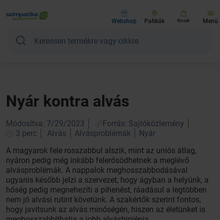
Webshop
Patikák
Kosár
Menü
Nyár kontra alvás
Módosítva: 7/29/2023
Forrás: Sajtóközlemény
3 perc
Alvás
Alvásproblémák
Nyár
A magyarok fele rosszabbul alszik, mint az uniós átlag,
nyáron pedig még inkább felerősödhetnek a meglévő
alvásproblémák. A nappalok meghosszabbodásával
ugyanis később jelzi a szervezet, hogy ágyban a helyünk, a
hőség pedig megnehezíti a pihenést, ráadásul a legtöbben
nem jó alvási rutint követünk. A szakértők szerint fontos,
hogy javítsunk az alvás minőségén, hiszen az életünket is
meghosszabbíthatja a jobb alváshigiénia.