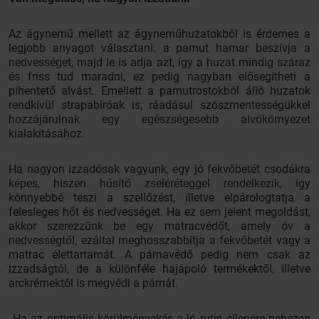
Az ágynemű mellett az ágyneműhuzatokból is érdemes a
legjobb anyagot választani: a pamut hamar beszívja a
nedvességet, majd le is adja azt, így a huzat mindig száraz
és friss tud maradni, ez pedig nagyban elősegítheti a
pihentető alvást. Emellett a pamutrostokból álló huzatok
rendkívül strapabíróak is, ráadásul szöszmentességükkel
hozzájárulnak egy egészségesebb alvókörnyezet
kialakításához.
Ha nagyon izzadósak vagyunk, egy jó fekvőbetét csodákra
képes, hiszen hűsítő zseléréteggel rendelkezik, így
könnyebbé teszi a szellőzést, illetve elpárologtatja a
felesleges hőt és nedvességet. Ha ez sem jelent megoldást,
akkor szerezzünk be egy matracvédőt, amely óv a
nedvességtől, ezáltal meghosszabbítja a fekvőbetét vagy a
matrac élettartamát. A párnavédő pedig nem csak az
izzadságtól, de a különféle hajápoló termékektől, illetve
arckrémektől is megvédi a párnát.
„Ha az optimális körülményekés a jó rutin ellenére nehezen