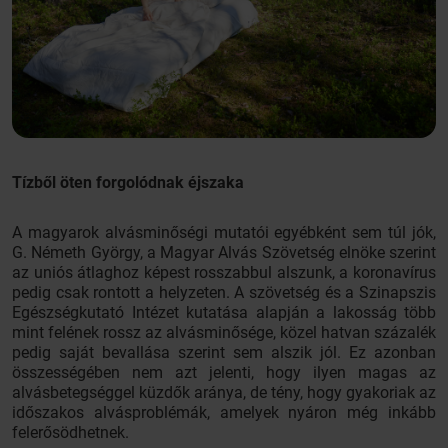
Tízből öten forgolódnak éjszaka
A magyarok alvásminőségi mutatói egyébként sem túl jók,
G. Németh György, a Magyar Alvás Szövetség elnöke szerint
az uniós átlaghoz képest rosszabbul alszunk, a koronavírus
pedig csak rontott a helyzeten. A szövetség és a Szinapszis
Egészségkutató Intézet kutatása alapján a lakosság több
mint felének rossz az alvásminősége, közel hatvan százalék
pedig saját bevallása szerint sem alszik jól. Ez azonban
összességében nem azt jelenti, hogy ilyen magas az
alvásbetegséggel küzdők aránya, de tény, hogy gyakoriak az
időszakos alvásproblémák, amelyek nyáron még inkább
felerősödhetnek.