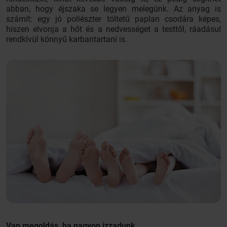
abban, hogy éjszaka se legyen melegünk. Az anyag is
számít: egy jó poliészter töltetű paplan csodára képes,
hiszen elvonja a hőt és a nedvességet a testtől, ráadásul
rendkívül könnyű karbantartani is.
Van megoldás, ha nagyon izzadunk