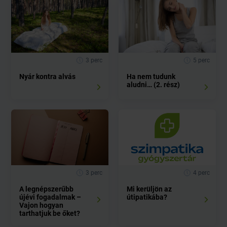
3 perc
5 perc
Nyár kontra alvás
Ha nem tudunk
aludni… (2. rész)
3 perc
4 perc
A legnépszerűbb
Mi kerüljön az
újévi fogadalmak –
útipatikába?
Vajon hogyan
tarthatjuk be őket?