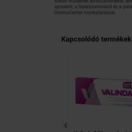
Sokan küzdenek alvászavarokkal, ám e
apnoéról, a hiperszomniáról és a par
SomnoCenter munkatársával.
Kapcsolódó termékek