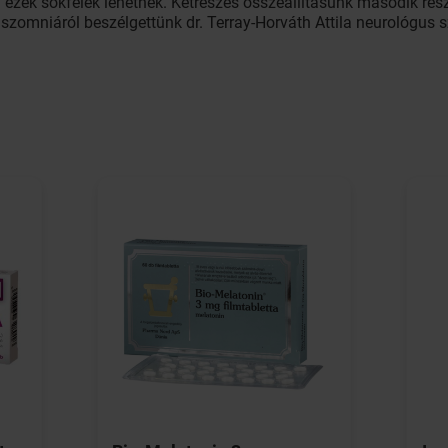
zek sokfélék lehetnek. Kétrészes összeállításunk második rész
aszomniáról beszélgettünk dr. Terray-Horváth Attila neurológus