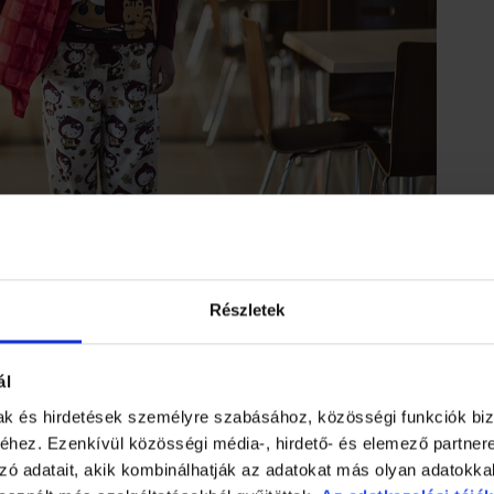
Részletek
ek, sőt, az amfetamint eleve erre „találták ki”, az viszont szé
lérhető készítmények az efféle alvászavarokra, miközben sokkal
teznek már. Ilyenek példuál a metilfenidátok.
ál
mak és hirdetések személyre szabásához, közösségi funkciók biz
zavarok?
hez. Ezenkívül közösségi média-, hirdető- és elemező partner
zó adatait, akik kombinálhatják az adatokat más olyan adatokka
 állapotban „mozizik”: tudatos, aktív gátlással kikapcsolja a