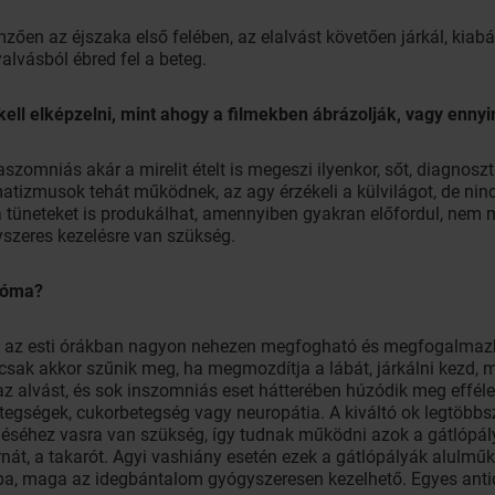
mzően az éjszaka első felében, az elalvást követően járkál, kiab
lvásból ébred fel a beteg.
kell elképzelni, mint ahogy a filmekben ábrázolják, vagy enny
szomniás akár a mirelit ételt is megeszi ilyenkor, sőt, diagnoszti
tizmusok tehát működnek, az agy érzékeli a külvilágot, de ninc
a tüneteket is produkálhat, amennyiben gyakran előfordul, nem 
yszeres kezelésre van szükség.
dróma?
e, az esti órákban nagyon nehezen megfogható és megfogalmazhat
 csak akkor szűnik meg, ha megmozdítja a lábát, járkálni kezd,
 az alvást, és sok inszomniás eset hátterében húzódik meg effé
egségek, cukorbetegség vagy neuropátia. A kiváltó ok legtöbbszö
séhez vasra van szükség, így tudnak működni azok a gátlópá
nát, a takarót. Agyi vashiány esetén ezek a gátlópályák alulmű
hiba, maga az idegbántalom gyógyszeresen kezelhető. Egyes anti