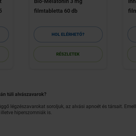
t
Bio-Melatonin 3 mg
In
ő
filmtabletta 60 db
fil
HOL ELÉRHETŐ?
RÉSZLETEK
án túli alvászavarok?
gő légzészavarokat soroljuk, az alvási apnoét és társait. Emell
lletve hiperszomniák is.