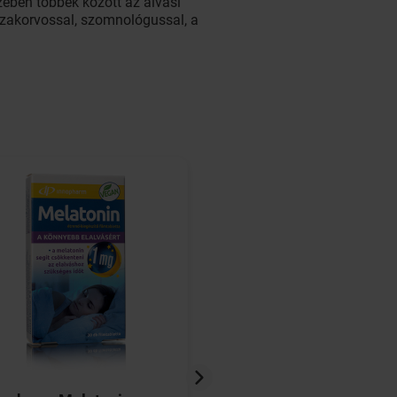
ében többek között az alvási
 szakorvossal, szomnológussal, a