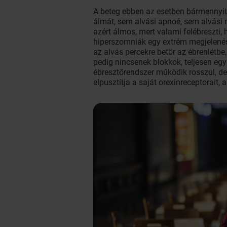
A beteg ebben az esetben bármennyit 
álmát, sem alvási apnoé, sem alvási 
azért álmos, mert valami felébreszt
hiperszomniák egy extrém megjelenési
az alvás percekre betör az ébrenlétbe,
pedig nincsenek blokkok, teljesen eg
ébresztőrendszer működik rosszul, de
elpusztítja a saját orexinreceptorait