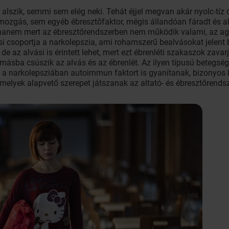
alszik, semmi sem elég neki. Tehát éjjel megvan akár nyolc-tíz 
mozgás, sem egyéb ébresztőfaktor, mégis állandóan fáradt és al
i, hanem mert az ébresztőrendszerben nem működik valami, az a
 csoportja a narkolepszia, ami rohamszerű bealvásokat jelent b
 de az alvási is érintett lehet, mert ezt ébrenléti szakaszok za
ymásba csúszik az alvás és az ébrenlét. Az ilyen típusú beteg
 a narkolepsziában autoimmun faktort is gyanítanak, bizonyos k
, amelyek alapvető szerepet játszanak az altató- és ébresztőren