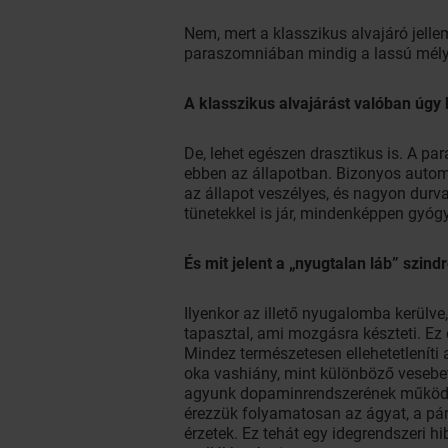
Nem, mert a klasszikus alvajáró jelle
paraszomniában mindig a lassú mélya
A klasszikus alvajárást valóban úgy 
De, lehet egészen drasztikus is. A para
ebben az állapotban. Bizonyos automa
az állapot veszélyes, és nagyon durv
tünetekkel is jár, mindenképpen gyóg
És mit jelent a „nyugtalan láb” szin
Ilyenkor az illető nyugalomba kerülv
tapasztal, ami mozgásra készteti. Ez
Mindez természetesen ellehetetleníti
oka vashiány, mint különböző vesebet
agyunk dopaminrendszerének működé
érezzük folyamatosan az ágyat, a pár
érzetek. Ez tehát egy idegrendszeri 