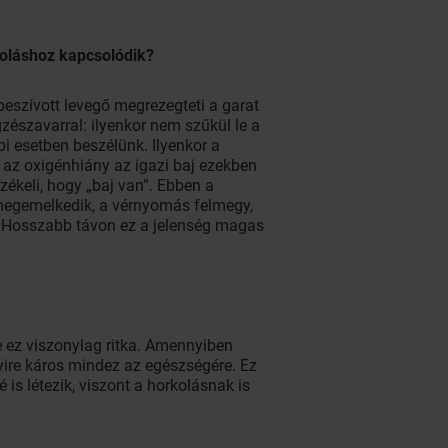
koláshoz kapcsolódik?
 beszívott levegő megrezegteti a garat
gzészavarral: ilyenkor nem szűkül le a
bi esetben beszélünk. Ilyenkor a
 az oxigénhiány az igazi baj ezekben
zékeli, hogy „baj van”. Ebben a
 megemelkedik, a vérnyomás felmegy,
ja. Hosszabb távon ez a jelenség magas
de ez viszonylag ritka. Amennyiben
nyire káros mindez az egészségére. Ez
is létezik, viszont a horkolásnak is