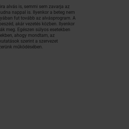
óra alvás is, semmi sem zavarja az
udna nappal is. Ilyenkor a beteg nem
gyában fut tovább az alvásprogram. A
eszéd, akár vezetés közben. Ilyenkor
varják meg. Egészen súlyos esetekben
ségekben, ahogy mondtam, az
utatások szerint a szervezet
dszerünk működésében.