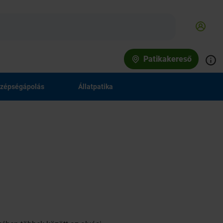
Patikakereső
zépségápolás
Állatpatika