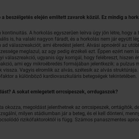
b a beszélgetés elején említett zavarok közül. Ez mindig a hor
 kontinuitás. A horkolás egyszerűen leírva úgy jön létre, hogy a
ális is, ha valaki nagyon fáradt, és a horkolás nem jár együtt lé
m ad válaszreakciót, ami ébredést jelent. Alvási apnoéról az utób
zessége meglazul, az agy pedig érzékeli ezt. Éppen ezért nem is
i válaszreakció, ugyanis úgy korrigál, hogy felébreszt, hiszen ér
reakció, ami egy mikroébredés formájában jelentkezik: a pulzus
k vissza. Vagyis elromlik az alvás, szétesik az alvás struktúrá
faktor a különböző kardiovaszkuláris betegségek tekintetében.
dást? A sokat emlegetett orrcsipeszek, orrdugaszok?
lta okozza, megoldást jelenthetnek az orrcsipeszek, orrtágítók, 
izsgálni, milyen stádiumban jár a beteg, és el kell dönteni, men
pcsolódó rizikófaktoroktól is függ. Számos panaszmentes apnoé 