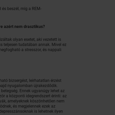
ál és beszél, míg a REM-
ire azért nem drasztikus?
záltak olyan esetet, aki vezetett is
s teljesen tudatában annak. Mivel ez
megfogható a stresszor, és nappali
ó bizsergést, leírhatatlan érzést
 majd nyugalomban újrakezdődik.
le betegség. Ennek ugyanúgy lehet az
r a központi idegrendszert érinti: az
lyák, amelyeknek köszönhetően nem
ködnek, és megjelennek ezek az
depresszánsoknak is lehetnek ilyen