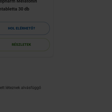
nopharm Melatonin
Bio-Melatonin 3 mg
mtabletta 30 db
filmtabletta 30 db
HOL ELÉRHETŐ?
HOL ELÉRHETŐ
RÉSZLETEK
RÉSZLETEK
ett léteznek alvásfüggő