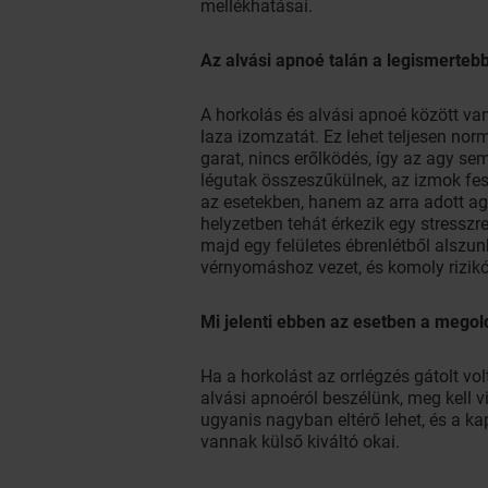
mellékhatásai.
Az alvási apnoé talán a legismerteb
A horkolás és alvási apnoé között van
laza izomzatát. Ez lehet teljesen norm
garat, nincs erőlködés, így az agy se
légutak összeszűkülnek, az izmok fes
az esetekben, hanem az arra adott agy
helyzetben tehát érkezik egy stressz
majd egy felületes ébrenlétből alszun
vérnyomáshoz vezet, és komoly rizikó
Mi jelenti ebben az esetben a megol
Ha a horkolást az orrlégzés gátolt vo
alvási apnoéról beszélünk, meg kell v
ugyanis nagyban eltérő lehet, és a ka
vannak külső kiváltó okai.