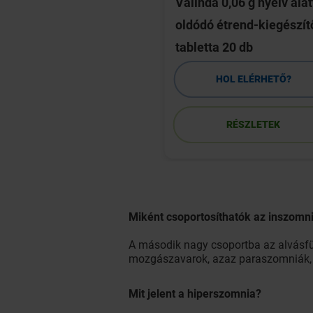
latonin 3 mg
Valinda 0,06 g nyelv alat
letta 30 db
oldódó étrend-kiegészít
tabletta 20 db
HOL ELÉRHETŐ?
HOL ELÉRHETŐ?
RÉSZLETEK
RÉSZLETEK
Miként csoportosíthatók az inszomni
A második nagy csoportba az alvásfüg
mozgászavarok, azaz paraszomniák, i
Mit jelent a hiperszomnia?