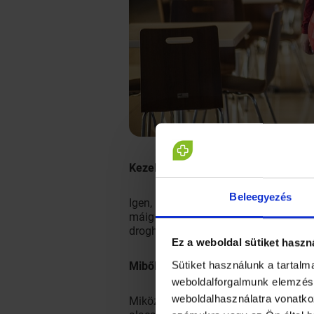
Kezelhető ez az állapot?
Beleegyezés
Igen, léteznek rá különböző gyógyszer
máig ilyen alapúak az elsődlegesen e
droghatástól mentes gyógyszerek is lé
Ez a weboldal sütiket haszn
Sütiket használunk a tartal
Miből fakadnak az említett mozgás
weboldalforgalmunk elemzésé
weboldalhasználatra vonatko
Miközben alszunk, az agyunk normális