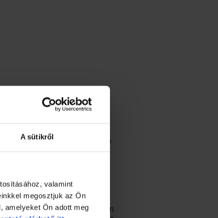
A sütikről
gyen, hogy például Magyarországon
 korszerűbb, biztonságos,
tosításához, valamint
einkkel megosztjuk az Ön
l, amelyeket Ön adott meg
 mozgást, az izomtónusunk nagyon