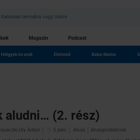
kkek
Magazin
Podcast
Hölgyek és urak
Életmód
Baba-Mama
S
aludni… (2. rész)
Draveczki-Ury Ádám
5 perc
Alvás
Alvásproblémák