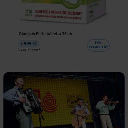
l
Diamizin Forte tabletta 75 db
1)
7 999 Ft
HOL
ELÉRHETŐ?
2)
9 415 Ft helyett