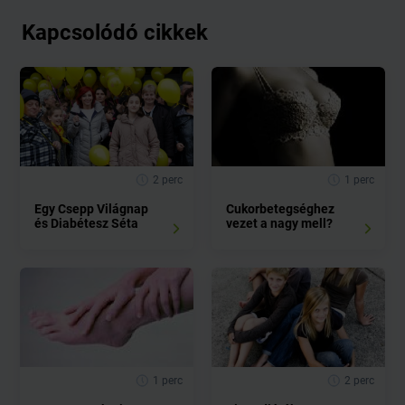
Kapcsolódó cikkek
2 perc
1 perc
Egy Csepp Világnap
Cukorbetegséghez
és Diabétesz Séta
vezet a nagy mell?
1 perc
2 perc