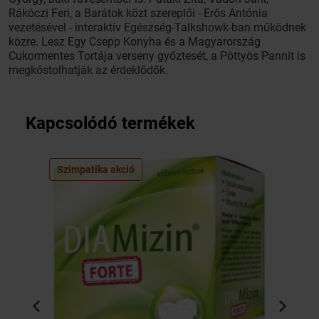
Rákóczi Feri, a Barátok közt szereplői - Erős Antónia
vezetésével - interaktív Egészség-Talkshowk-ban működnek
közre. Lesz Egy Csepp Konyha és a Magyarország
Cukormentes Tortája verseny győztesét, a Pöttyös Pannit is
megkóstolhatják az érdeklődők.
Kapcsolódó termékek
Szimpatika akció