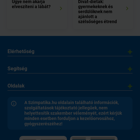
Ugye nem akarja
Divat-diéták:
elveszíteni a lábát?
gyermekeknek és
serdülőknek nem
ajánlott a
szélsőséges étrend
Elérhetőség
Segítség
Oldalak
A Szimpatika.hu oldalain található információk,
szolgáltatások tájékoztató jellegűek, nem
helyettesítik szakember véleményét, ezért kérjük
minden esetben forduljon a kezelőorvosához,
gyógyszerészéhez!