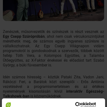
Zenészek, műsorvezetők és színészek is részt vesznek az
Egy Csepp Szúrópróbán
, ahol nem csak vércukorszintjüket
mérethetik meg, de számos egyéb ingyenes szűrésre is
vállalkozhatnak. Az Egy Csepp Világnapon vidám
programokról is gondoskodnak a szervezők, többek között
fellép Tóth Vera, a Kolompos Együttes, a Talamba
Ütőegyüttes, az X-Faktor énekesei és előadást tart Szabó
György, a büki füvesember is.
Idén számos híresség – köztük Pataki Zita, Vadon Jani,
Rákóczi Feri, a Barátok közt szereplői - Erős Antónia
vezetésével a programismertetésen és az értékes
nyeremények kisorsolásán kívül
interaktív Egészség-
Talkshowk-ban
is közreműködnek.