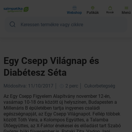
Webshop
Patikák
Kosár
Menü
Egy Csepp Világnap és
Diabétesz Séta
Módosítva: 11/10/2017
2 perc
Cukorbetegség
Az Egy Csepp Figyelem Alapítvány november 12-én,
vasárnap 10-18 óra között új helyszínen, Budapesten a
Millenáris B épületében tartja ingyenes családi
egészségnapját, az Egy Csepp Világnapot. Fellép többek
között Tóth Vera, a Kolompos Együttes, a Talamba
Ütőegyüttes, az X-Faktor énekesei és előadást tart Szabó
György, büki füvesember is. Pataki Zita, Vadon Jani,