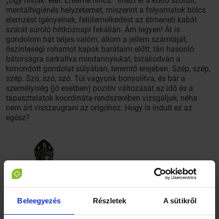
„Úgy hívják: élet. Értelme nincs.” Intézi el a költő szorult,
mentálhigiénés helyzetemet, miszerint a folyamatok bölcs
elemzést igényelnek, felülemelkedést az átmeneti kabát
szárát súroló hétköznapi fekálián. Ám legyen! Át is
gondolom hát teljes valóm, állom a jellem számláját,
őszinteségi rohamot kapok barátaim előtt, tán hasonló
bátorságra sarkallva mindannyiukat, bizakodván a
kimondott gondolat súlyában, teremtő erejében. Szép, szép,
szép. Szó, szó, szó. Túl vagyunk bonyolítva, és bár a
személyiség (jó esetben) pozitív változását az idő és a
tapasztalatok koordináta-rendszerében vizsgáljuk, néha
nem árt visszaugrani az origóhoz. Hogy is indult ez az
egész?
Beleegyezés
Részletek
A sütikről