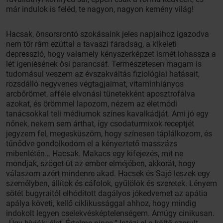
már indulok is feléd, te nagyon, nagyon kemény világ!
Hacsak, önsorsrontó szokásaink jeles napjaihoz igazodva
nem tör rám ezúttal a tavaszi fáradság, a kikeleti
depresszió, hogy valamely kényszerképzet ismét lohassza a
lét igenlésének ősi parancsát. Természetesen magam is
tudomásul veszem az évszakváltás fiziológiai hatásait,
rozsdálló negyvenes végtagjaimat, vitaminhiányos
arcbőrömet, afféle elvonási tünetekként aposztrofálva
azokat, és örömmel lapozom, nézem az életmódi
tanácsokkal teli médiumok színes kavalkádját. Ami jó egy
nőnek, nekem sem árthat, így csodaturmixok receptjét
jegyzem fel, megesküszöm, hogy színesen táplálkozom, és
tűnődve gondolkodom el a kényeztető masszázs
mibenlétén… Hacsak. Makacs egy kifejezés, mit ne
mondjak, szöget üt az ember elméjében, akkorát, hogy
válaszom azért mindenre akad. Hacsek és Sajó leszek egy
személyben, állítok és cáfolok, gyűlölök és szeretek. Lényem
sötét bugyraitól elhódított dagályos jókedvemet az apátia
apálya követi, kellő ciklikussággal ahhoz, hogy mindig
indokolt legyen cselekvésképtelenségem. Amúgy cinikusan.