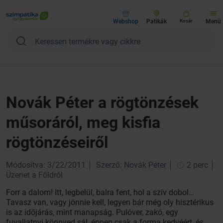
Webshop
Patikák
Kosár
Menü
Novák Péter a rögtönzések
műsoráról, meg kisfia
rögtönzéseiről
Módosítva: 3/22/2011
Szerző: Novák Péter
2 perc
Üzenet a Földről
Forr a dalom! Itt, legbelül, balra fent, hol a szív dobol…
Tavasz van, vagy jönnie kell, legyen bár még oly hisztérikus
is az időjárás, mint manapság. Pulóver, zakó, egy
fuvallatnyi könnyed sál, éppen csak a forma kedvéért, és