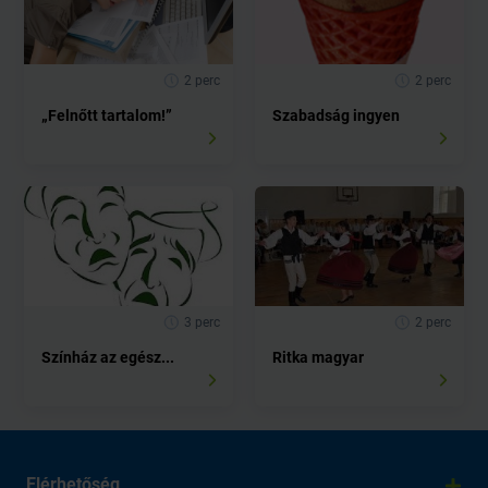
2 perc
2 perc
„Felnőtt tartalom!”
Szabadság ingyen
3 perc
2 perc
Színház az egész...
Ritka magyar
Elérhetőség