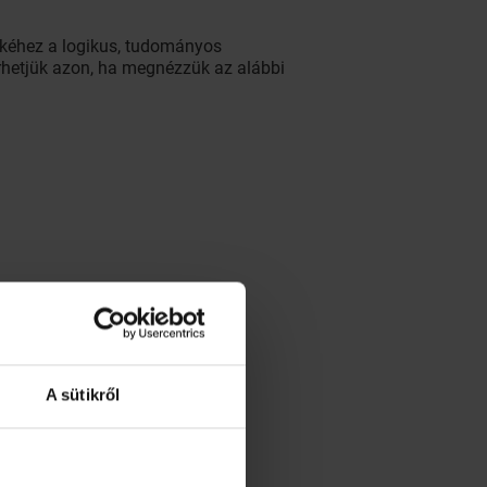
ltekéhez a logikus, tudományos
érhetjük azon, ha megnézzük az alábbi
A sütikről