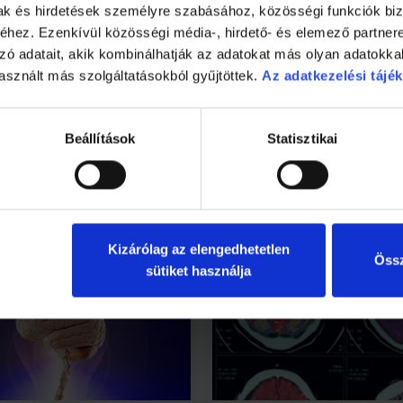
mak és hirdetések személyre szabásához, közösségi funkciók biz
hez. Ezenkívül közösségi média-, hirdető- és elemező partner
zó adatait, akik kombinálhatják az adatokat más olyan adatokka
asznált más szolgáltatásokból gyűjtöttek.
Az adatkezelési tájék
rásával megegyezőnek látod, az agyad jobb oldalát többet haszn
n.
Beállítások
Statisztikai
Kizárólag az elengedhetetlen
Össz
sütiket használja