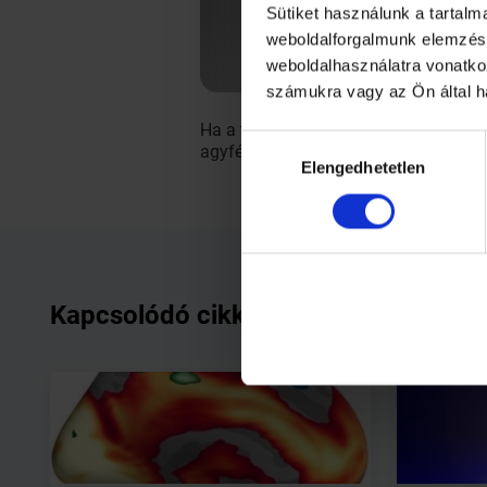
Sütiket használunk a tartal
weboldalforgalmunk elemzésé
weboldalhasználatra vonatko
számukra vagy az Ön által h
Ha a táncos forgását az óramutató já
Hozzájárulás
agyféltekét részesíted inkább előnybe
Elengedhetetlen
kiválasztása
Kapcsolódó cikkek