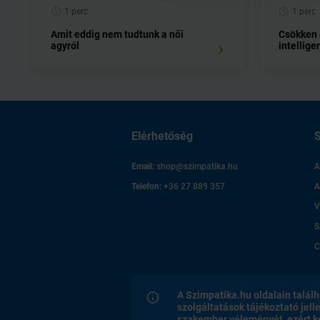
1 perc
1 perc
Amit eddig nem tudtunk a női
Csökken
agyról
intellige
Elérhetőség
S
Email:
shop@szimpatika.hu
A
Telefon:
+36 27 889 357
A
V
S
C
A Szimpatika.hu oldalain találh
szolgáltatások tájékoztató jell
szakember véleményét, ezért k