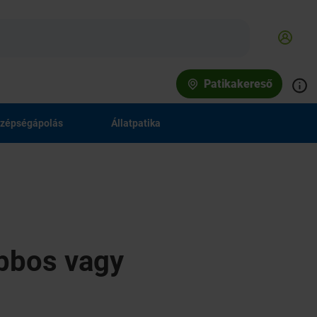
Patikakereső
zépségápolás
Állatpatika
obbos vagy