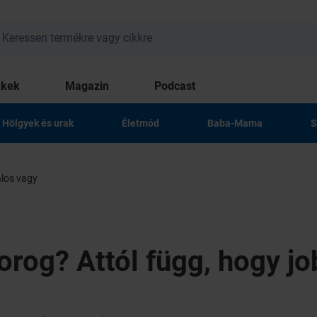
kkek
Magazin
Podcast
Hölgyek és urak
Életmód
Baba-Mama
S
alos vagy
orog? Attól függ, hogy j