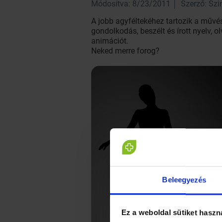
Módosítva: 8/23/2011
Szerző: Sz
A jobb agyféltekéhez tartozik a művész
gondolkodás, beszélt és írott nyelv, 
animációt.
Neked merre forog?
Beleegyezés
Ez a weboldal sütiket haszn