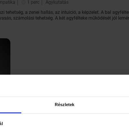
impatika
1 perc
Agykutatás
i tehetség, a zenei hallás, az intuíció, a képzelet. A bal agyfé
olvasás, számolási tehetség. A két agyfélteke működését jól lem
Részletek
ál