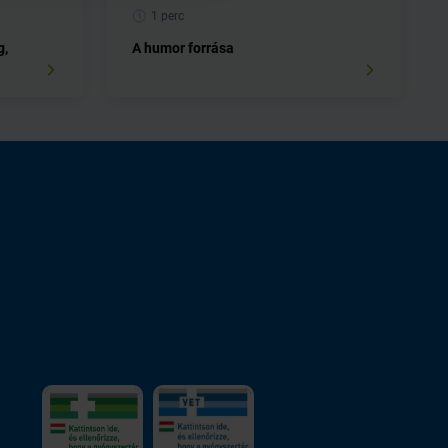
1 perc
g,
A humor forrása