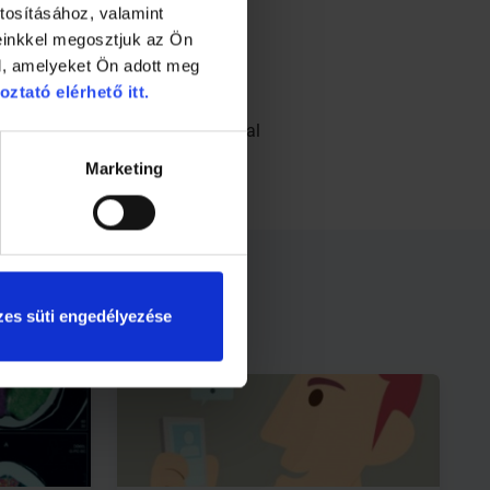
tosításához, valamint
einkkel megosztjuk az Ön
l, amelyeket Ön adott meg
oztató elérhető itt.
álod, ha azzal ellenkezően, a bal
Marketing
es süti engedélyezése