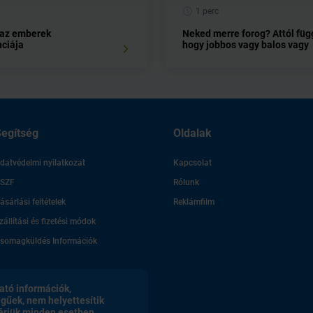
1 perc
 az emberek
Neked merre forog? Attól füg
nciája
hogy jobbos vagy balos vagy
egítség
Oldalak
datvédelmi nyilatkozat
Kapcsolat
SZF
Rólunk
ásárlási feltételek
Reklámfilm
zállítási és fizetési módok
somagküldés Információk
ató információk,
egűek, nem helyettesítik
érjük minden esetben