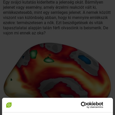
Egy svájci kutatás kiderítette a jelenség okát. Bármilyen
jelenet vagy esemény, amely érzelmi reakciót vált ki,
emlékezetesebb, mint egy semleges jelenet. A nemek között
viszont van különbség abban, hogy ki mennyire emlékszik
ezekre: természetesen a nők. Ezt beszélgetések és viták
tapasztalatai alapján talán férfi olvasóink is beismerik. De
vajon mi ennek az oka?