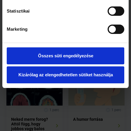
Statisztikai
Marketing
1 perc
1 perc
Amit eddig nem
Csökken az emberek
Összes süti engedélyezése
tudtunk a női agyról
intelligenciája
Kizárólag az elengedhetetlen sütiket használja
1 perc
1 perc
Neked merre forog?
A humor forrása
Attól függ, hogy
jobbos vagy balos