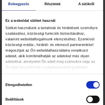
Több mint 3 ezer embernek mutattak olyan képeket,
Beleegyezés
Részletek
A sütikről
amelyek érzelmeket váltanak ki, de olyanokat is, amelyek
teljesen semlegesek, majd később tesztelték, hogy ki mire
emlékszik ezekből. A teszt során a résztvevőket
Ez a weboldal sütiket használ
agyszkennerrel vizsgálták, amelyből kiderült: az érzelmi
reakcióval járó emlékek utáni kutatás során a nők agya
Sütiket használunk a tartalmak és hirdetések személyre
nagyobb aktivitást mutat, mint a férfiaké.
szabásához, közösségi funkciók biztosításához,
valamint weboldalforgalmunk elemzéséhez. Ezenkívül
A kép illusztrálja ezt, a pirossal és sárgával jelölt területek
mindkét nemnél aktívak ilyenkor, de a zölddel jelzett, az
közösségi média-, hirdető- és elemező partnereinkkel
emlékek utáni kutatásban fontos területek csak a nőknél
megosztjuk az Ön weboldalhasználatra vonatkozó
aktivizálódnak.
adatait, akik kombinálhatják az adatokat más olyan
adatokkal, amelyeket Ön adott meg számukra vagy az
Forrás:
HVG
Ön által használt más szolgáltatásokból gyűjtöttek.
Az adatkezelési tájékoztató elérhető itt.
Hozzájárulás
Elengedhetetlen
kiválasztása
Beállítások
Kapcsolódó cikkek