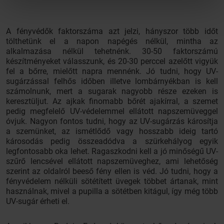
A fényvédők faktorszáma azt jelzi, hányszor több időt
tölthetünk el a napon napégés nélkül, mintha az
alkalmazása nélkül tehetnénk. 30-50 faktorszámú
készítményeket válasszunk, és 20-30 perccel azelőtt vigyük
fel a bőrre, mielőtt napra mennénk. Jó tudni, hogy UV-
sugárzással felhős időben illetve lombárnyékban is kell
számolnunk, mert a sugarak nagyobb része ezeken is
keresztüljut. Az ajkak finomabb bőrét ajakírral, a szemet
pedig megfelelő UV-védelemmel ellátott napszemüveggel
óvjuk. Nagyon fontos tudni, hogy az UV-sugárzás károsítja
a szemünket, az ismétlődő vagy hosszabb ideig tartó
károsodás pedig összeadódva a szürkehályog egyik
legfontosabb oka lehet. Ragaszkodni kell a jó minőségű UV-
szűrő lencsével ellátott napszemüveghez, ami lehetőség
szerint az oldalról beeső fény ellen is véd. Jó tudni, hogy a
fényvédelem nélküli sötétített üvegek többet ártanak, mint
használnak, mivel a pupilla a sötétben kitágul, így még több
UV-sugár érheti el.