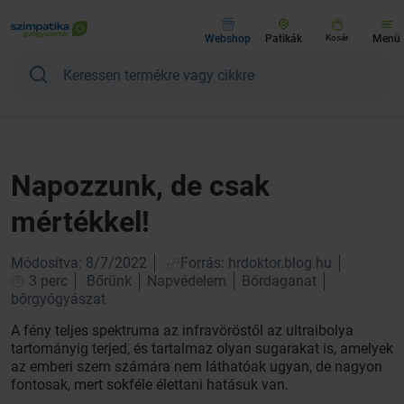
Webshop
Patikák
Kosár
Menü
Napozzunk, de csak
mértékkel!
Módosítva: 8/7/2022
Forrás: hrdoktor.blog.hu
3 perc
Bőrünk
Napvédelem
Bőrdaganat
bőrgyógyászat
A fény teljes spektruma az infravöröstől az ultraibolya
tartományig terjed, és tartalmaz olyan sugarakat is, amelyek
az emberi szem számára nem láthatóak ugyan, de nagyon
fontosak, mert sokféle élettani hatásuk van.