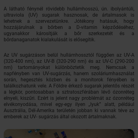
A látható fénynél rövidebb hullámhosszú, ún. ibolyántúli,
ultraviola (UV) sugarak hasznosak, de ártalmasok is
lehetnek a szervezetünkre. Jótékony hatásuk, hogy
hozzájárulnak a bőrben a D-vitamin képződéséhez,
ugyanakkor károsítják a bőr szerkezetét és a
bőrdanaganatok kialakulását is elősegítik.
Az UV sugárzáson belül hullámhossztól függően az UV-A
(320-400 nm), az UV-B (320-290 nm) és az UV-C (290-200
nm) tartományokat különböztetik meg. Nemcsak a
napfényben van UV-sugárzás, hanem szoláriumhasználat
során, hegesztés közben és a monitorok fényében is
találkozhatunk vele. A Földre érkező sugarak jelentős részét
a légkör, pontosabban a sztratoszférában lévő ózonréteg
elnyeli, kiszűri. Ezért is jelent nagy problémát az ózonréteg
elvékonyodása, mivel egy-egy ilyen „lyuk” alatt, például
Ausztrália, Dél-Amerika területén jobban ki vannak téve az
emberek az UV- sugárzás által okozott ártalmaknak.