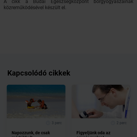
A cikk a Budai Egészségközpont bőrgyógyászainak
közreműködésével készült el.
Kapcsolódó cikkek
3 perc
2 perc
Napozzunk, de csak
Figyeljünk oda az