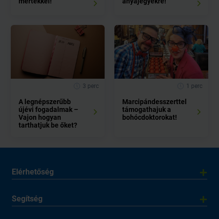
mértékkel!
anyajegyekre!
3 perc
1 perc
A legnépszerűbb
Marcipándesszerttel
újévi fogadalmak –
támogathajuk a
Vajon hogyan
bohócdoktorokat!
tarthatjuk be őket?
Elérhetőség
Segítség