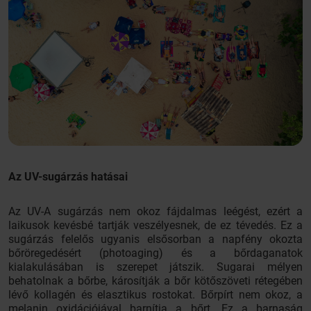
Az UV-sugárzás hatásai
Az UV-A sugárzás nem okoz fájdalmas leégést, ezért a
laikusok kevésbé tartják veszélyesnek, de ez tévedés. Ez a
sugárzás felelős ugyanis elsősorban a napfény okozta
bőröregedésért (photoaging) és a bőrdaganatok
kialakulásában is szerepet játszik. Sugarai mélyen
behatolnak a bőrbe, károsítják a bőr kötőszöveti rétegében
lévő kollagén és elasztikus rostokat. Bőrpírt nem okoz, a
melanin oxidációjával barnítja a bőrt. Ez a barnaság