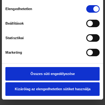
Hozzájárulás
Elengedhetetlen
A fényvédelem módjai
kiválasztása
Mindenkinek érdemes
Beállítások
megfogadni azt az
ajánlást, hogy kerülje a
tűző napot, délelőtt 11 és
Statisztikai
délután 15 óra között ne
menjen napra. A bőr
természetes védekező
Marketing
képessége természetesen
sokat segíthet, de ehhez az
kell, hogy napozáskor
tartsuk be a fokozatosság
elvét. Ha lassan növeljük a
Összes süti engedélyezése
napon töltött időt, okosan
alkalmazzuk a fényvédő
szereket, akkor a bőr az UV-fény hatására megnőtt
Kizárólag az elengedhetetlen sütiket használja
pigmenttermeléssel, illetve megvastagodással véd a további
károsodás ellen.