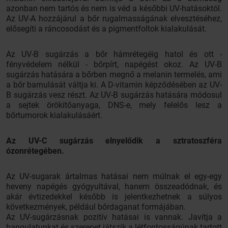
azonban nem tartós és nem is véd a későbbi UV-hatásoktól.
Az UV-A hozzájárul a bőr rugalmasságának elvesztéséhez,
elősegíti a ráncosodást és a pigmentfoltok kialakulását.
Az UV-B sugárzás a bőr hámrétegéig hatol és ott -
fényvédelem nélkül - bőrpírt, napégést okoz. Az UV-B
sugárzás hatására a bőrben megnő a melanin termelés, ami
a bőr barnulását váltja ki. A D-vitamin képződésében az UV-
B sugárzás vesz részt. Az UV-B sugárzás hatására módosul
a sejtek örökítőanyaga, DNS-e, mely felelős lesz a
bőrtumorok kialakulásáért.
Az UV-C sugárzás elnyelődik a sztratoszféra
ózonrétegében.
Az UV-sugarak ártalmas hatásai nem múlnak el egy-egy
heveny napégés gyógyultával, hanem összeadódnak, és
akár évtizedekkel később is jelentkezhetnek a súlyos
következmények, például bőrdaganat formájában.
Az UV-sugárzásnak pozitív hatásai is vannak. Javítja a
hangulatunkat és szerepet játszik a létfontosságúnak tartott