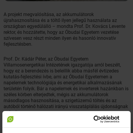
A projekt megvalósítása, az akkumulátorok
újrahasznosítása és a töltő ilyen jellegű használata az
országban egyedülálló – mondta Prof. Dr. Kovács Levente
rektor, és hozzátette, hogy az Óbudai Egyetem vezetése
szívesen vesz részt minden ilyen és hasonló innovatív
fejlesztésben.
Prof. Dr. Kádár Péter, az Óbudai Egyetem
Villamosenergetikai Intézetének igazgatója arról beszélt,
hogy ez a berendezés is beleillik abba másfél évtizedes
kutatás-fejlesztési ívbe, ami az Óbudai Egyetemen a
napelemek technológiája és energetikai alkalmazásának
területén folyik. Bár a napelemek és inverterek hazánkban is
széles körben elterjedtek, mégis az akkumulátorok
másodlagos hasznosítása, a szigetüzemű töltés és az
autóból történő hálózati irányú visszatáplálás újdonságnak
számít.
A projekthez szükséges akkumulátorokat két, használaton