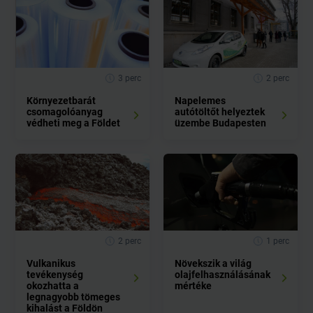
3 perc
2 perc
Környezetbarát
Napelemes
csomagolóanyag
autótöltőt helyeztek
védheti meg a Földet
üzembe Budapesten
2 perc
1 perc
Vulkanikus
Növekszik a világ
tevékenység
olajfelhasználásának
okozhatta a
mértéke
legnagyobb tömeges
kihalást a Földön