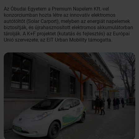
Az Óbudai Egyetem a Premium Napelem Kft.-vel
konzorciumban hozta létre az innovatív elektromos
autótöltőt (Solar Carport), melyben az energiát napelemek
biztosítják, és újrahasznosított elektromos akkumulátorban
tárolják. A K+F projektet (kutatás és fejlesztés) az Európai
Unió szervezete, az EIT Urban Mobility támogatta.