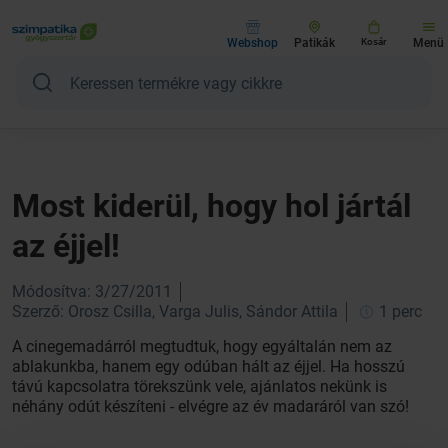
Webshop
Patikák
Kosár
Menü
Most kiderül, hogy hol jártál
az éjjel!
Módosítva: 3/27/2011
Szerző: Orosz Csilla, Varga Julis, Sándor Attila
1 perc
A cinegemadárról megtudtuk, hogy egyáltalán nem az
ablakunkba, hanem egy odúban hált az éjjel. Ha hosszú
távú kapcsolatra törekszünk vele, ajánlatos nekünk is
néhány odút készíteni - elvégre az év madaráról van szó!