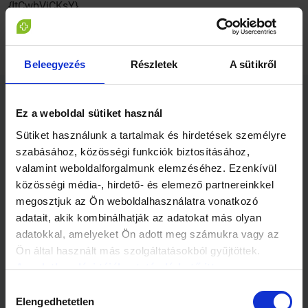
{ItCwbVjCKsY}
Beleegyezés
Részletek
A sütikről
Ez a weboldal sütiket használ
Kapcsolódó cikkek
Sütiket használunk a tartalmak és hirdetések személyre
szabásához, közösségi funkciók biztosításához,
valamint weboldalforgalmunk elemzéséhez. Ezenkívül
közösségi média-, hirdető- és elemező partnereinkkel
megosztjuk az Ön weboldalhasználatra vonatkozó
adatait, akik kombinálhatják az adatokat más olyan
3 perc
1 perc
adatokkal, amelyeket Ön adott meg számukra vagy az
Ön által használt más szolgáltatásokból gyűjtöttek.
Mennyire veszélyes a
A kálium csökkenti a
visszér?
szélütés veszélyét
Az adatkezelési tájékoztató elérhető itt.
Hozzájárulás
Elengedhetetlen
kiválasztása