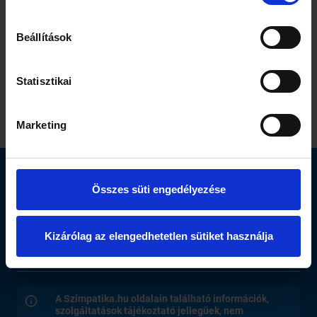
Beállítások
2 perc
4 perc
Statisztikai
Lélekelemzés
Könnyű nyári
Móriczcal
kalandok a vízpartra
Marketing
Elérhetőség
Összes süti engedélyezése
Segítség
Kizárólag az elengedhetetlen sütiket használja
Oldalak
A Szimpatika.hu oldalain található információk,
szolgáltatások tájékoztató jellegűek, nem