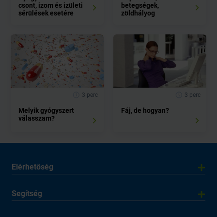
csont, izom és izületi
betegségek,
sérülések esetére
zöldhályog
3 perc
3 perc
Melyik gyógyszert
Fáj, de hogyan?
válasszam?
Elérhetőség
Segítség