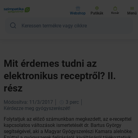
Webshop
Patikák
Kosár
Menü
Mit érdemes tudni az
elektronikus receptről? II.
rész
Módosítva: 11/3/2017
3 perc
Kérdezze meg gyógyszerészét!
Folytatjuk az előző számunkban megkezdett, az e-recepttel
kapcsolatos változások ismertetését dr. Bartus György
segítségével, aki a Magyar Gyógyszerészi Kamara alelnöke.
Ezúttal a gyógyszerek felírásáról, kiváltásáról tájékoztatjuk