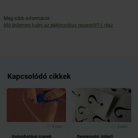
Még több információ:
Mit érdemes tudni az elektronikus receptről? I. rész
Kapcsolódó cikkek
3 perc
2 perc
Gyógyhatású szerek
Depresszió, ízületi