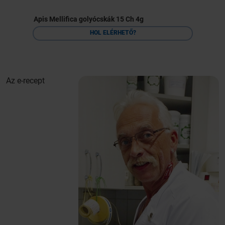
Apis Mellifica golyócskák 15 Ch 4g
HOL ELÉRHETŐ?
Az e-recept