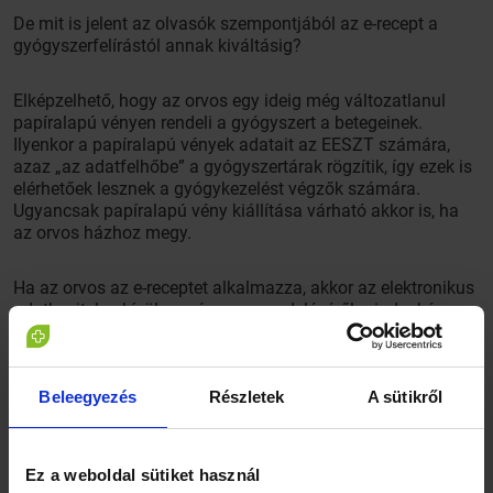
De mit is jelent az olvasók szempontjából az e-recept a
gyógyszerfelírástól annak kiváltásig?
Elképzelhető, hogy az orvos egy ideig még változatlanul
papíralapú vényen rendeli a gyógyszert a betegeinek.
Ilyenkor a papíralapú vények adatait az EESZT számára,
azaz „az adatfelhőbe” a gyógyszertárak rögzítik, így ezek is
elérhetőek lesznek a gyógykezelést végzők számára.
Ugyancsak papíralapú vény kiállítása várható akkor is, ha
az orvos házhoz megy.
Ha az orvos az e-receptet alkalmazza, akkor az elektronikus
adatbevitelen kívül a gyógyszer rendeléséről mindenképpen
egy „felírási igazolást” is kiállít, amely 2018. december 31-ig
formáját tekintve egy már ismert papíralapú recept lesz. E
dátum után a „felírási igazolás” már csak a beteg kérésére
kerül kinyomtatásra. Kinézetét tekintve azonban ekkor is
Beleegyezés
Részletek
A sütikről
egy az orvos által aláírt és lepecsételt, jogszabályban
meghatározott formátumú dokumentum marad. A „felírási
igazolást” most csak jegyezzük meg, szerepe később válik
Ez a weboldal sütiket használ
világossá.