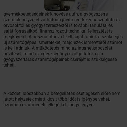
gyermekbetegségeinek kinövése után, a gyógyszerre
szorulók helyzetét várhatóan javító rendszer használata az
orvosoktól és gyógyszerészektől is további tanulást, és
saját forrásaikból finanszírozott technikai fejlesztést is
megkövetel. A használathoz el kell sajátítaniuk a szükséges
új számítógépes ismereteket, majd ezek ismeretéről számot
is kell adniuk. A működtetés mind az internetkapcsolat
bővítését, mind az egészségügyi szolgáltatók és a
gyógyszertárak számítógépeinek cseréjét is szükségessé
teheti.
A kezdeti időszakban a betegellátás esetlegesen előre nem
látott helyzetek miatt kicsit több időt is igénybe vehet,
azonban ez átmeneti jellegű kell, hogy legyen.