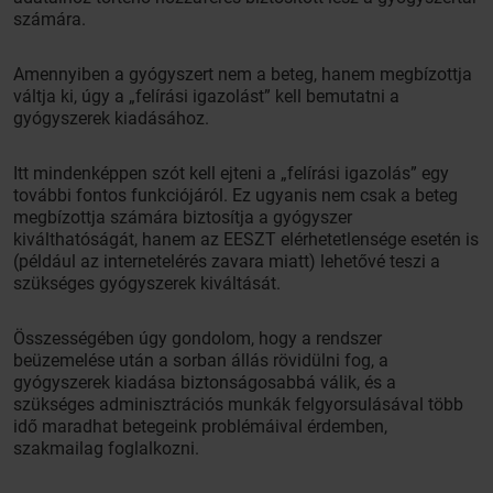
számára.
Amennyiben a gyógyszert nem a beteg, hanem megbízottja
váltja ki, úgy a „felírási igazolást” kell bemutatni a
gyógyszerek kiadásához.
Itt mindenképpen szót kell ejteni a „felírási igazolás” egy
további fontos funkciójáról. Ez ugyanis nem csak a beteg
megbízottja számára biztosítja a gyógyszer
kiválthatóságát, hanem az EESZT elérhetetlensége esetén is
(például az internetelérés zavara miatt) lehetővé teszi a
szükséges gyógyszerek kiváltását.
Összességében úgy gondolom, hogy a rendszer
beüzemelése után a sorban állás rövidülni fog, a
gyógyszerek kiadása biztonságosabbá válik, és a
szükséges adminisztrációs munkák felgyorsulásával több
idő maradhat betegeink problémáival érdemben,
szakmailag foglalkozni.