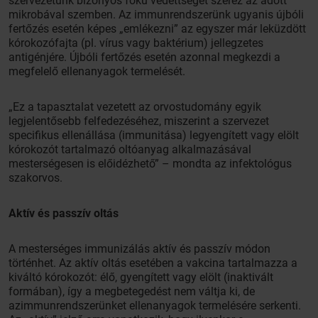
szervezetünk bizonyos fokú védettséget szerez az adott
mikrobával szemben. Az immunrendszerünk ugyanis újbóli
fertőzés esetén képes „emlékezni” az egyszer már leküzdött
kórokozófajta (pl. vírus vagy baktérium) jellegzetes
antigénjére. Újbóli fertőzés esetén azonnal megkezdi a
megfelelő ellenanyagok termelését.
„Ez a tapasztalat vezetett az orvostudomány egyik
legjelentősebb felfedezéséhez, miszerint a szervezet
specifikus ellenállása (immunitása) legyengített vagy elölt
kórokozót tartalmazó oltóanyag alkalmazásával
mesterségesen is előidézhető” – mondta az infektológus
szakorvos.
Aktív és passzív oltás
A mesterséges immunizálás aktív és passzív módon
történhet. Az aktív oltás esetében a vakcina tartalmazza a
kiváltó kórokozót: élő, gyengített vagy elölt (inaktivált
formában), így a megbetegedést nem váltja ki, de
azimmunrendszerünket ellenanyagok termelésére serkenti.