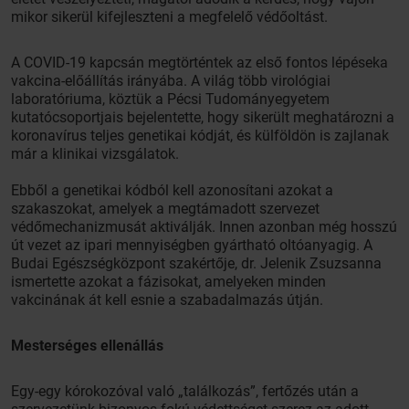
mikor sikerül kifejleszteni a megfelelő védőoltást.
A COVID-19 kapcsán megtörténtek az első fontos lépéseka
vakcina-előállítás irányába. A világ több virológiai
laboratóriuma, köztük a Pécsi Tudományegyetem
kutatócsoportjais bejelentette, hogy sikerült meghatározni a
koronavírus teljes genetikai kódját, és külföldön is zajlanak
már a klinikai vizsgálatok.
Ebből a genetikai kódból kell azonosítani azokat a
szakaszokat, amelyek a megtámadott szervezet
védőmechanizmusát aktiválják. Innen azonban még hosszú
út vezet az ipari mennyiségben gyártható oltóanyagig. A
Budai Egészségközpont szakértője, dr. Jelenik Zsuzsanna
ismertette azokat a fázisokat, amelyeken minden
vakcinának át kell esnie a szabadalmazás útján.
Mesterséges ellenállás
Egy-egy kórokozóval való „találkozás”, fertőzés után a