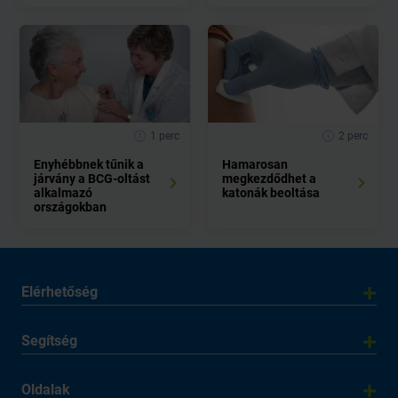
1 perc
2 perc
Enyhébbnek tűnik a
Hamarosan
járvány a BCG-oltást
megkezdődhet a
alkalmazó
katonák beoltása
országokban
Elérhetőség
Segítség
Oldalak