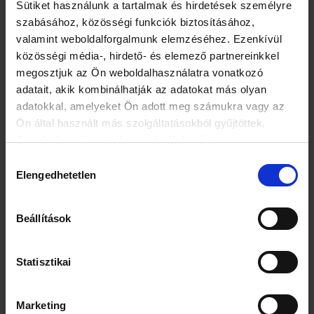
Sütiket használunk a tartalmak és hirdetések személyre
elölt teljes sejtinfluenza-vakcináról beszélünk.
szabásához, közösségi funkciók biztosításához,
valamint weboldalforgalmunk elemzéséhez. Ezenkívül
„Ennek az oltóanyagnak az előállítási technológiája jól
közösségi média-, hirdető- és elemező partnereinkkel
kidolgozott, csak a vírus összetevője változik évről-évre
megosztjuk az Ön weboldalhasználatra vonatkozó
annak alapján, hogy az előző járványban mely típusok
fordultak elő leggyakrabban. Így lehetséges, hogy az új
adatait, akik kombinálhatják az adatokat más olyan
influenza-vakcina gyártásához fél év is elegendő. A
adatokkal, amelyeket Ön adott meg számukra vagy az
koronavírusvakcina-kutatásban ennél sokkal bonyolultabb
Ön által használt más szolgáltatásokból gyűjtöttek.
módszereket is alkalmaznak. Jelenleg több mint száz
Az adatkezelési tájékoztató elérhető itt.
várományos vakcinát tartanak nyilván a hatóságok. Ez
sajnos annak a jele, hogy rengeteg bizonytalanság van a
Hozzájárulás
vírus és az immunválasz összefüggése kapcsán” –
Elengedhetetlen
kiválasztása
hangsúlyozta dr. Jelenik Zsuzsanna.
Beállítások
Statisztikai
Marketing