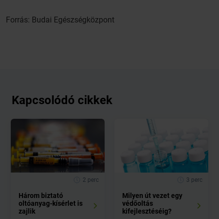
Forrás: Budai Egészségközpont
Kapcsolódó cikkek
2 perc
3 perc
Három biztató
Milyen út vezet egy
oltóanyag-kísérlet is
védőoltás
zajlik
kifejlesztéséig?