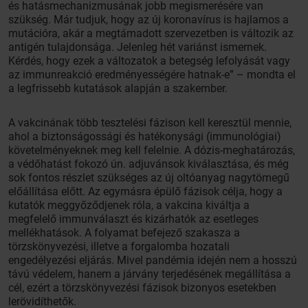
és hatásmechanizmusának jobb megismerésére van
szükség. Már tudjuk, hogy az új koronavírus is hajlamos a
mutációra, akár a megtámadott szervezetben is változik az
antigén tulajdonsága. Jelenleg hét variánst ismernek.
Kérdés, hogy ezek a változatok a betegség lefolyását vagy
az immunreakció eredményességére hatnak-e” – mondta el
a legfrissebb kutatások alapján a szakember.
A vakcinának több tesztelési fázison kell keresztül mennie,
ahol a biztonságossági és hatékonysági (immunológiai)
követelményeknek meg kell felelnie. A dózis-meghatározás,
a védőhatást fokozó ún. adjuvánsok kiválasztása, és még
sok fontos részlet szükséges az új oltóanyag nagytömegű
előállítása előtt. Az egymásra épülő fázisok célja, hogy a
kutatók meggyőződjenek róla, a vakcina kiváltja a
megfelelő immunválaszt és kizárhatók az esetleges
mellékhatások. A folyamat befejező szakasza a
törzskönyvezési, illetve a forgalomba hozatali
engedélyezési eljárás. Mivel pandémia idején nem a hosszú
távú védelem, hanem a járvány terjedésének megállítása a
cél, ezért a törzskönyvezési fázisok bizonyos esetekben
lerövidíthetők.