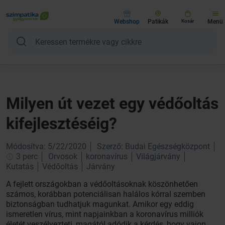
Webshop
Patikák
Kosár
Menü
Milyen út vezet egy védőoltás
kifejlesztéséig?
Módosítva: 5/22/2020
Szerző: Budai Egészségközpont
3 perc
Orvosok
koronavírus
Világjárvány
Kutatás
Védőoltás
Járvány
A fejlett országokban a védőoltásoknak köszönhetően
számos, korábban potenciálisan halálos kórral szemben
biztonságban tudhatjuk magunkat. Amikor egy eddig
ismeretlen vírus, mint napjainkban a koronavírus milliók
életét veszélyezteti, magától adódik a kérdés, hogy vajon