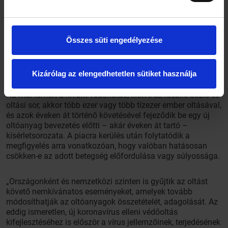
Összes süti engedélyezése
Kizárólag az elengedhetetlen sütiket használja
Ha már ismert a kívánt védőhatás, illetve az ideális dózis és
oltási sor, akkor több ezer vagy több tízezer ember oltásával,
és azok éveken át történő követésével fejeződik be egy új
oltóanyag bevezetés előtti – akár éveken át tartó –
kísérletsorozata. A piacra kerülés után folytatódik a
megfigyelés arra vonatkozóan, hogy valóban hatásosan
csökken-e az adott betegség előfordulása vagy súlyossága.
„Országonként és nemzetközi szinten is gyűjtik az oltást
követő nemkívánatos eseményeket, amelyek tovább
módosíthatják az oltóanyagok összetételét, adagolását. Az
eddig ismeretlen, új koronavírus elleni védőoltás
kifejlesztéséhez is először a vírus jellemzőinek, terjedésének