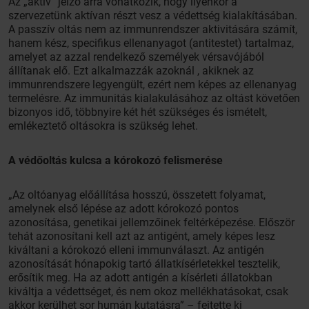
Az „aktív” jelző arra vonatkozik, hogy ilyenkor a
szervezetünk aktívan részt vesz a védettség kialakításában.
A passzív oltás nem az immunrendszer aktivitására számít,
hanem kész, specifikus ellenanyagot (antitestet) tartalmaz,
amelyet az azzal rendelkező személyek vérsavójából
állítanak elő. Ezt alkalmazzák azoknál , akiknek az
immunrendszere legyengült, ezért nem képes az ellenanyag
termelésre. Az immunitás kialakulásához az oltást követően
bizonyos idő, többnyire két hét szükséges és ismételt,
emlékeztető oltásokra is szükség lehet.
A védőoltás kulcsa a kórokozó felismerése
„Az oltóanyag előállítása hosszú, összetett folyamat,
amelynek első lépése az adott kórokozó pontos
azonosítása, genetikai jellemzőinek feltérképezése. Először
tehát azonosítani kell azt az antigént, amely képes lesz
kiváltani a kórokozó elleni immunválaszt. Az antigén
azonosítását hónapokig tartó állatkísérletekkel tesztelik,
erősítik meg. Ha az adott antigén a kísérleti állatokban
kiváltja a védettséget, és nem okoz mellékhatásokat, csak
akkor kerülhet sor humán kutatásra” – fejtette ki