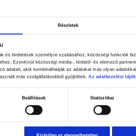
Részletek
ál
mak és hirdetések személyre szabásához, közösségi funkciók biz
hez. Ezenkívül közösségi média-, hirdető- és elemező partner
zó adatait, akik kombinálhatják az adatokat más olyan adatokka
 Magyarországon lecsengőben van, nem tudni, lesz-e eredménye
asznált más szolgáltatásokból gyűjtöttek.
Az adatkezelési tájék
iderül, hogy a beoltott egészségügyi dolgozók megfertőződnek-
leg is több mint ötven beteget kezelnek, és tíz feletti az inten
s vége.
Beállítások
Statisztikai
navírus-fertőzéses beteg, aki egy-két napig lázas, majd kicsit köh
 idős embereknél, akiknek gyakran többféle alapbetegségük is 
három-négy hetet, vagy még többet is kórházban töltenek.
Kizárólag az elengedhetetlen