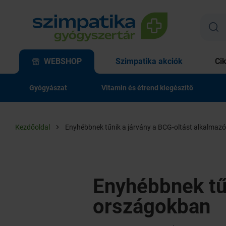
WEBSHOP
Szimpatika akciók
Ci
Gyógyászat
Vitamin és étrend kiegészítő
Kezdőoldal
Enyhébbnek tűnik a járvány a BCG-oltást alkalmaz
Enyhébbnek tűn
országokban