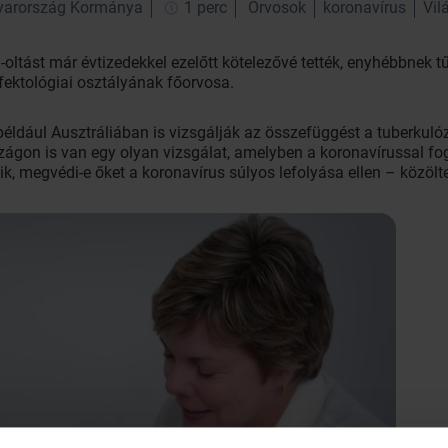
yarország Kormánya
1 perc
Orvosok
koronavírus
Vil
ltást már évtizedekkel ezelőtt kötelezővé tették, enyhébbnek tű
ektológiai osztályának főorvosa.
például Ausztráliában is vizsgálják az összefüggést a tuberkulóz
zágon is van egy olyan vizsgálat, amelyben a koronavírussal f
k, megvédi-e őket a koronavírus súlyos lefolyása ellen – közölte