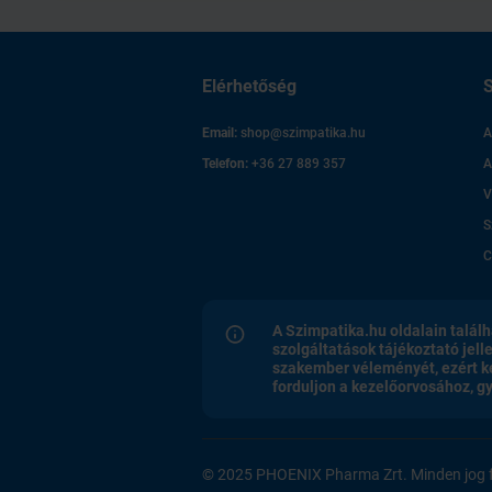
Elérhetőség
S
Email:
shop@szimpatika.hu
A
Telefon:
+36 27 889 357
A
V
S
C
A Szimpatika.hu oldalain találh
szolgáltatások tájékoztató jell
szakember véleményét, ezért k
forduljon a kezelőorvosához, 
© 2025 PHOENIX Pharma Zrt. Minden jog f