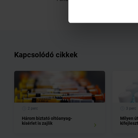
Kapcsolódó cikkek
2 perc
3 perc
Három biztató oltóanyag-
Milyen ú
kísérlet is zajlik
kifejlesz