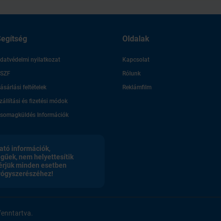
egítség
Oldalak
datvédelmi nyilatkozat
Kapcsolat
SZF
Rólunk
ásárlási feltételek
Reklámfilm
zállítási és fizetési módok
somagküldés Információk
ató információk,
egűek, nem helyettesítik
érjük minden esetben
gyógyszerészéhez!
enntartva.