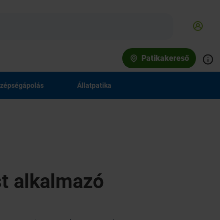
Patikakereső
zépségápolás
Állatpatika
st alkalmazó