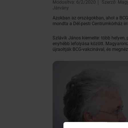
Módosítva: 6/2/2020
Szerző: Mag
Járvány
Azokban az országokban, ahol a BCG-o
mondta a Dél-pesti Centrumkórház inf
Szlávik János kiemelte: több helyen, 
enyhébb lefolyása között. Magyarors
újraoltják BCG-vakcinával, és megnézi