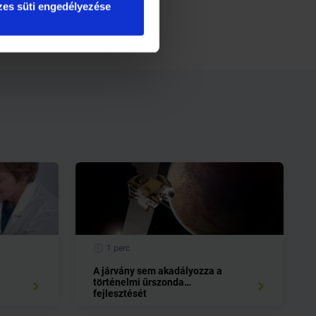
es süti engedélyezése
1 perc
A járvány sem akadályozza a
történelmi űrszonda
fejlesztését