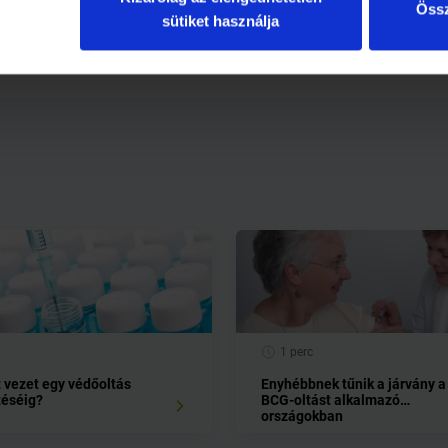
Össz
sütiket használja
1 perc
t vezet egy védőoltás
Enyhébbnek tűnik a járvány a
téséig?
BCG-oltást alkalmazó
országokban