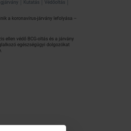
ágjárvány
Kutatás
Védőoltás
nik a koronavírus-járvány lefolyása –
is ellen védő BCG-oltás és a járvány
oglalkozó egészségügyi dolgozókat
.