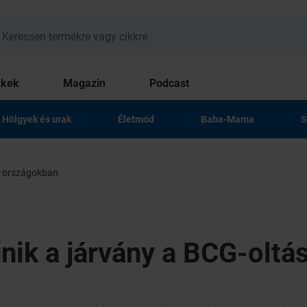
kkek
Magazin
Podcast
Hölgyek és urak
Életmód
Baba-Mama
S
ó országokban
ik a járvány a BCG-oltá