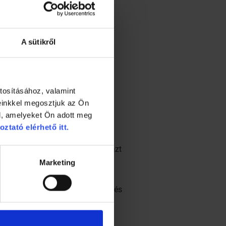
A sütikről
tosításához, valamint
einkkel megosztjuk az Ön
l, amelyeket Ön adott meg
 a kutatásnak. Ám egy esetleges
oztató elérhető itt.
e vagy sem.
zív osztályon fekvők száma, ami azt
Marketing
ög, öt-tíz nap alatt túlesik a
van, a betegség lefolyása lassú és