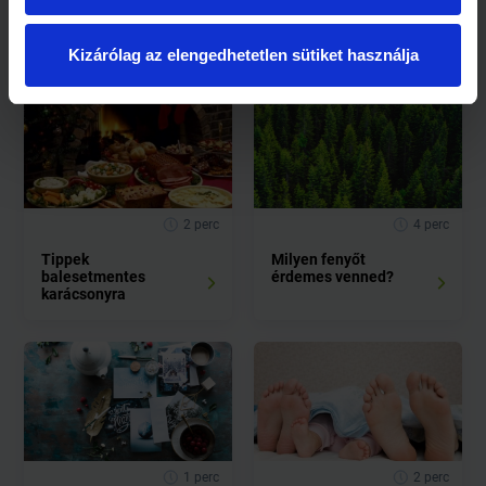
Kapcsolódó cikkek
Kizárólag az elengedhetetlen sütiket használja
2 perc
4 perc
Tippek
Milyen fenyőt
balesetmentes
érdemes venned?
karácsonyra
1 perc
2 perc