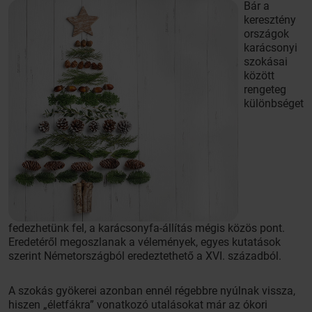
Bár a
keresztény
országok
karácsonyi
szokásai
között
rengeteg
különbséget
fedezhetünk fel, a karácsonyfa-állítás mégis közös pont.
Eredetéről megoszlanak a vélemények, egyes kutatások
szerint Németországból eredeztethető a XVI. századból.
A szokás gyökerei azonban ennél régebbre nyúlnak vissza,
hiszen „életfákra” vonatkozó utalásokat már az ókori