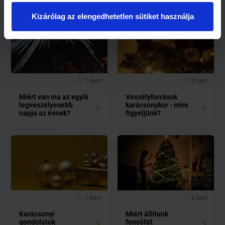
Kizárólag az elengedhetetlen sütiket használja
1 perc
3 perc
Miért van ma az egyik
Veszélyforrások
legveszélyesebb
karácsonykor - mire
napja az évnek?
figyeljünk?
1 perc
2 perc
Karácsonyi
Miért állítunk
gondolatok
fenyőfát