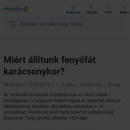
Webshop
Patikák
Kosár
Menü
Miért állítunk fenyőfát
karácsonykor?
Módosítva: 12/4/2019
2 perc
Karácsony
Ünnep
Az örökzöld növények tisztelete már az ókori népek
hitvilágában is központi helyet foglalt el, fenyőfát először
Németország területén díszítettek valamikor a 16.
században. Pesten az első karácsonyfát valószínűleg
Brunszvik Teréz grófnő állította 1824-ben.