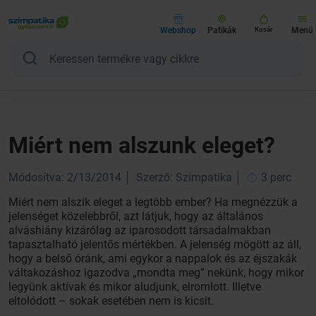
Webshop
Patikák
Kosár
Menü
Miért nem alszunk eleget?
Módosítva: 2/13/2014
Szerző: Szimpatika
3 perc
Miért nem alszik eleget a legtöbb ember? Ha megnézzük a
jelenséget közelebbről, azt látjuk, hogy az általános
alváshiány kizárólag az iparosodott társadalmakban
tapasztalható jelentős mértékben. A jelenség mögött az áll,
hogy a belső óránk, ami egykor a nappalok és az éjszakák
váltakozáshoz igazodva „mondta meg” nekünk, hogy mikor
legyünk aktívak és mikor aludjunk, elromlott. Illetve
eltolódott – sokak esetében nem is kicsit.