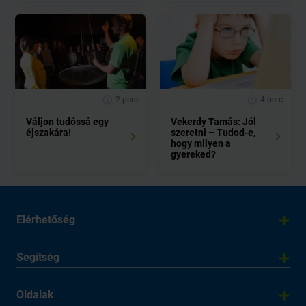
2 perc
4 perc
Váljon tudóssá egy
Vekerdy Tamás: Jól
éjszakára!
szeretni – Tudod-e,
hogy milyen a
gyereked?
Elérhetőség
Segítség
Oldalak