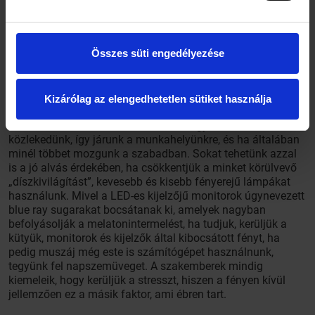
választják – igen helytelenül. (A filmeket szerencsére föl
lehet venni, és egy másik alkalommal megnézni.)
Összes süti engedélyezése
Mi a helyzet akkor, ha az ember éjfél előtt tényleg nem
álmos? Több dolgot is tehetünk, hogy a belső, álmosságot
szabályozó óránkat átállítsuk, és rávegyük, hogy egy
korábbi időpontban álmosítson el minket. Például, ha
Kizárólag az elengedhetetlen sütiket használja
tehetjük, tartózkodjunk minél többet természetes fényben.
Jó, ha nem autóval, hanem sétálva vagy biciklivel
közlekedünk, így járunk a munkahelyünkre, és ha általában
minél többet mozgunk a szabadban. Sokat tehetünk azzal
is a jó alvás érdekében, ha csökkentjük a minket körülvevő
„díszkivilágítást”, kevesebb és kisebb fényerejű lámpákat
használunk. Mivel a LED-es kijelzőjű monitorok úgynevezett
blue ray sugarakat bocsátanak ki, amelyek nagyban
befolyásolják a melatonintermelést, ha tudjuk, kerüljük a
kütyük, monitorok és kijelzők által kibocsátott fényt, ha
pedig muszáj még este is számítógépet használnunk,
tegyünk fel napszemüveget. A szakemberek mindig
kiemeleik, hogy kerüljük a stresszt, hiszen a fényen kívül
jellemzően ez a másik faktor, ami ébren tart.