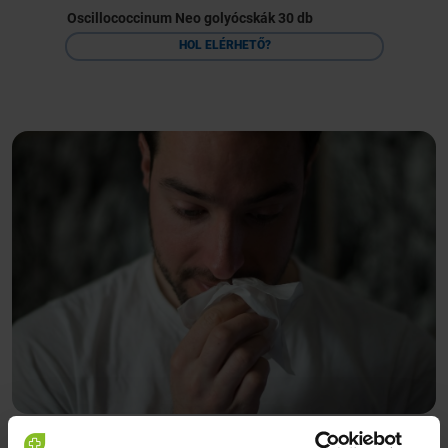
Oscillococcinum Neo golyócskák 30 db
HOL ELÉRHETŐ?
A Flordiai Egyetemen végzett kutatás során azt vizsgálták,