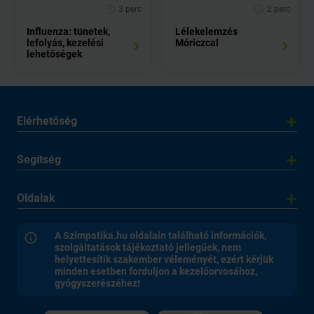
3 perc
2 perc
Influenza: tünetek,
Lélekelemzés
lefolyás, kezelési
Móriczcal
lehetőségek
Elérhetőség
Segítség
Oldalak
A Szimpatika.hu oldalain található információk,
szolgáltatások tájékoztató jellegűek, nem
helyettesítik szakember véleményét, ezért kérjük
minden esetben forduljon a kezelőorvosához,
gyógyszerészéhez!