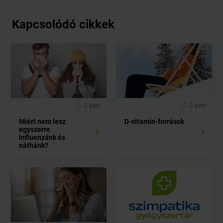
Kapcsolódó cikkek
2 perc
2 perc
Miért nem lesz
D-vitamin-források
egyszerre
influenzánk és
náthánk?