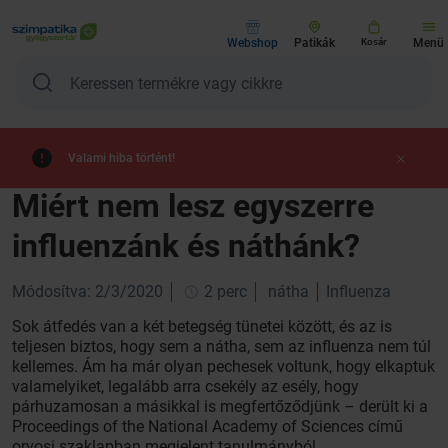
Webshop
Patikák
Kosár
Menü
Valami hiba történt!
Miért nem lesz egyszerre
influenzánk és náthánk?
Módosítva: 2/3/2020
2 perc
nátha
Influenza
Sok átfedés van a két betegség tünetei között, és az is
teljesen biztos, hogy sem a nátha, sem az influenza nem túl
kellemes. Ám ha már olyan pechesek voltunk, hogy elkaptuk
valamelyiket, legalább arra csekély az esély, hogy
párhuzamosan a másikkal is megfertőződjünk – derült ki a
Proceedings of the National Academy of Sciences című
orvosi szaklapban megjelent tanulmányból.