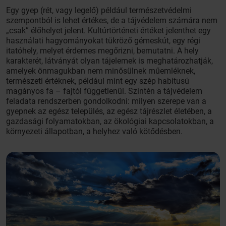
Egy gyep (rét, vagy legelő) például természetvédelmi
szempontból is lehet értékes, de a tájvédelem számára nem
„csak” élőhelyet jelent. Kultúrtörténeti értéket jelenthet egy
használati hagyományokat tükröző gémeskút, egy régi
itatóhely, melyet érdemes megőrizni, bemutatni. A hely
karakterét, látványát olyan tájelemek is meghatározhatják,
amelyek önmagukban nem minősülnek műemléknek,
természeti értéknek, például mint egy szép habitusú
magányos fa – fajtól függetlenül. Szintén a tájvédelem
feladata rendszerben gondolkodni: milyen szerepe van a
gyepnek az egész település, az egész tájrészlet életében, a
gazdasági folyamatokban, az ökológiai kapcsolatokban, a
környezeti állapotban, a helyhez való kötődésben.