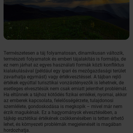
Természetesen a táj folyamatosan, dinamikusan változik,
természeti folyamatok és emberi tájalakítás is formálja, de
ez nem járhat az egyes használati formák közti konfliktus
kialakulásával (például egy ipari és mezőgazdasági terület
zavarhatja egymást) vagy értékvesztéssel. A tájban rejlő
értékek egyúttal turisztikai vonzástényezők is lehetnek, de
esetleges elvesztésük nem csak emiatt jelenthet problémát.
Ha eltűnnek a tájhoz kötődés fizikai emlékei, nyomai, akkor
az emberek kapcsolata, felelősségérzete, tulajdonosi
szemlélete, gondoskodása is megkopik – mivel már nem
érzik magukénak. Ez a hagyományok elvesztésében, a
tájkép esztétikai értékének csökkenésében is tetten érhető
lehet, és környezeti problémák megjelenését is magában
hordozhatja.