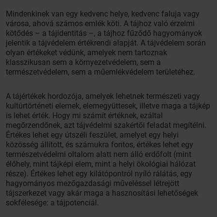
Mindenkinek van egy kedvenc helye, kedvenc faluja vagy
városa, ahová számos emlék köti. A tájhoz való érzelmi
kötődés – a tájidentitás –, a tájhoz fűződő hagyományok
jelentik a tájvédelem értékrendi alapját. A tájvédelem során
olyan értékeket védünk, amelyek nem tartoznak
klasszikusan sem a környezetvédelem, sem a
természetvédelem, sem a műemlékvédelem területéhez.
A tájértékek hordozója, amelyek lehetnek természeti vagy
kultúrtörténeti elemek, elemegyüttesek, illetve maga a tájkép
is lehet érték. Hogy mi számít értéknek, ezáltal
megőrzendőnek, azt tájvédelmi szakértői feladat megítélni.
Értékes lehet egy útszéli feszület, amelyet egy helyi
közösség állított, és számukra fontos, értékes lehet egy
természetvédelmi oltalom alatt nem álló erdőfolt (mint
élőhely, mint tájképi elem, mint a helyi ökológiai hálózat
része). Értékes lehet egy kilátópontról nyíló rálátás, egy
hagyományos mezőgazdasági műveléssel létrejött
tájszerkezet vagy akár maga a hasznosítási lehetőségek
sokfélesége: a tájpotenciál.