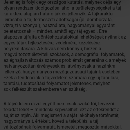
Jelenleg is folyik egy országos kutatás, melynek célja egy
olyan rendszer kidolgozása, ahol a területegységeket a táj
karaktere alapján határolják és jellemzik. A tájkarakter
leírásába a táj természeti adottságai (pl. domborzata,
vízrajzi viszonyai), használata, hagyományai egyaránt
beletartoznak – minden, amitől egy táj egyedi. Erre
alapozva újfajta döntéshozatalokkal lehetőségek nyílnak az
egyes tájak fejlesztésére, védelmére, kezelésére,
helyreállítására. A kihívás nem könnyű, hiszen a
megváltozott életviteli szokások, a demográfiai folyamatok,
az éghajlatváltozás számos problémát generálnak, amelyek
hatványozottan érvényesek és látványosak a hazánkra
jellemző, hagyományos mezőgazdasági tájaink esetében.
Ezek a tendenciák a tájvédelem számára egy új tanulási,
tanítási, tudatosítási folyamatot jelentenek, melyhez
sok felkészült szakemberre van szükség.
A tájvédelem ezzel együtt nem csak szakértői, tervezői
feladat lehet – mindenki képviselheti ezt az értékrendet a
saját szintjén. Aki megismeri a saját lakóhelye történetét,
hagyományait, értékeit, követi a település, a táj
változásának folyamatát, ismereteit megosztja másokkal,