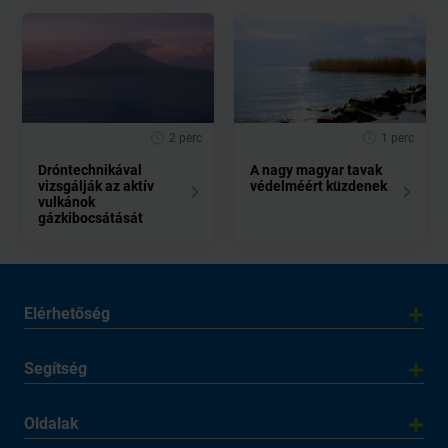
2 perc
1 perc
Dróntechnikával
A nagy magyar tavak
vizsgálják az aktív
védelméért küzdenek
vulkánok
gázkibocsátását
Elérhetőség
Segítség
Oldalak