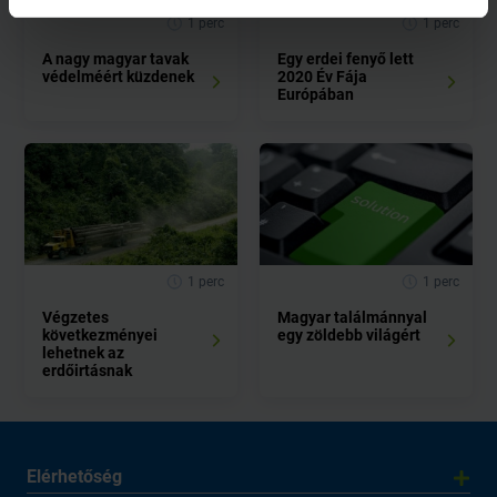
1 perc
1 perc
A nagy magyar tavak
Egy erdei fenyő lett
védelméért küzdenek
2020 Év Fája
Európában
1 perc
1 perc
Végzetes
Magyar találmánnyal
következményei
egy zöldebb világért
lehetnek az
erdőirtásnak
Elérhetőség