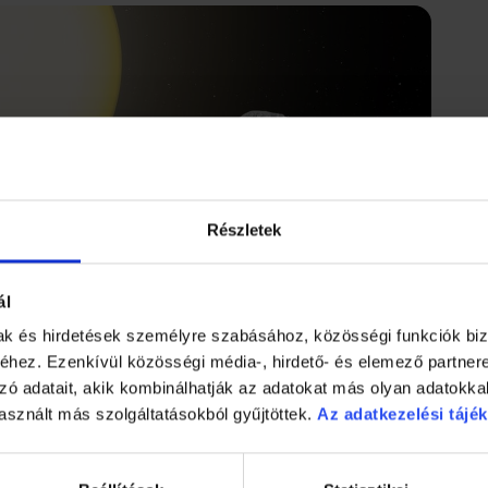
Részletek
ál
mak és hirdetések személyre szabásához, közösségi funkciók biz
hez. Ezenkívül közösségi média-, hirdető- és elemező partner
zó adatait, akik kombinálhatják az adatokat más olyan adatokka
asznált más szolgáltatásokból gyűjtöttek.
Az adatkezelési tájék
et megérteni, mi szükséges ahhoz, hogy az olyan extrém erők és
lehetővé az égitest számára a túlélést.