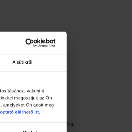
A sütikről
tosításához, valamint
einkkel megosztjuk az Ön
l, amelyeket Ön adott meg
oztató elérhető itt.
 hőmérsékletek közt, amilyenek a Nap