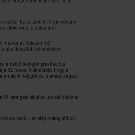
zzel a leggyorsabb kisbolygó, és a
esztezi. Ez azt jelenti, hogy néhány
a kilöki majd a pályájáról.
ól hatvanat fedezett fel)
által készített felvételeken.
és a belső bolygók gravitációja
ája 32 fokos inklinációjú, hogy a
 valamelyik bolygóhoz, s emiatt ragadt
ő keringési síkjával, az ekliptikával.
s-fokra hevül - ez elég meleg ahhoz,