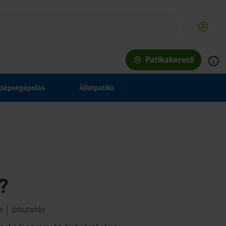
Patikakereső
zépségápolás
Állatpatika
?
k
űrkutatás