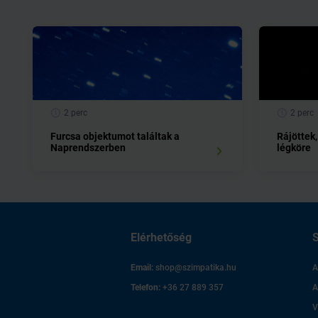
2 perc
2 perc
Furcsa objektumot találtak a
Rájöttek,
Naprendszerben
légköre
Elérhetőség
S
Email:
shop@szimpatika.hu
A
Telefon:
+36 27 889 357
A
V