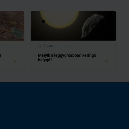
2 perc
s
Melyik a leggyorsabban keringő
bolygó?