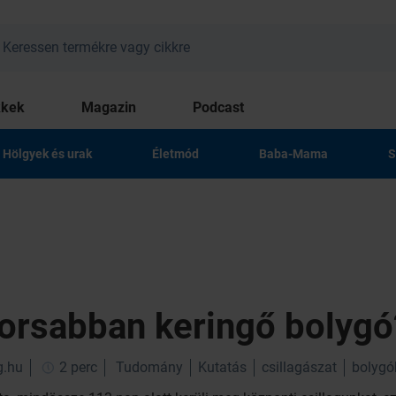
kkek
Magazin
Podcast
Hölgyek és urak
Életmód
Baba-Mama
S
yorsabban keringő bolygó
g.hu
2 perc
Tudomány
Kutatás
csillagászat
bolygó