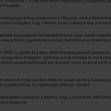
ta, mindössze 113 nap alatt kerüli meg központi csillagunkat, e
rt követően.
tabil pályán kering, amely mind a Vénuszét, mind a Merkúrét ker
lamelyik bolygóba, vagy a Napba zuhan, esetleg a Nap gravitációj
égitestek sokaságának felfedezéséről híres (csak Jupiter-holdakb
 meg a Brown Egyetem két kutatója, Dell’Antonio és Shenming Fu 
21 PH27 a Jupiter és a Mars közti fő kisbolygóövből származik, 
” – magyarázta Sheppard. „Azonban azt se zárhajuk ki, mivel pály
ivitását vesztett üstökössel van dolgunk, amely túl közel került
zt nevezzük, hogy pályájuk mekkora szöget zár be a Naprendszer f
ó mértékű eltérés az üstökösökre jellemző mértékű.
egközelebbi szakaszán a Naphoz, hogy a felszíne kb. 480 Celsiu
hozzá Sheppard.