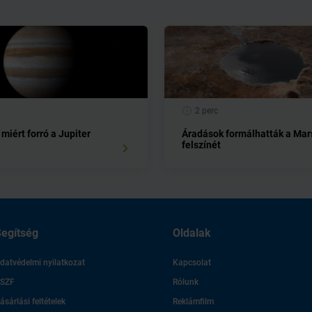
2 perc
 miért forró a Jupiter
Áradások formálhatták a Mar
felszínét
egítség
Oldalak
datvédelmi nyilatkozat
Kapcsolat
SZF
Rólunk
ásárlási feltételek
Reklámfilm