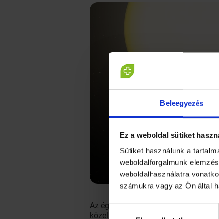
Beleegyezés
Ez a weboldal sütiket haszn
Sütiket használunk a tartal
weboldalforgalmunk elemzésé
weboldalhasználatra vonatko
számukra vagy az Ön által h
Az égitest további vizsgálata segíth
Hozzájárulás
közelségében is uralkodnak, mi teszi 