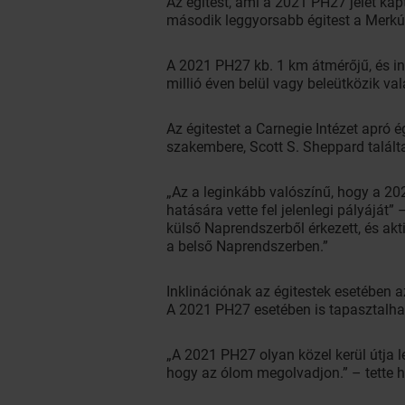
Az égitest, ami a 2021 PH27 jelet kap
második leggyorsabb égitest a Merkú
A 2021 PH27 kb. 1 km átmérőjű, és ins
millió éven belül vagy beleütközik va
Az égitestet a Carnegie Intézet apró 
szakembere, Scott S. Sheppard találta
„Az a leginkább valószínű, hogy a 20
hatására vette fel jelenlegi pályáját
külső Naprendszerből érkezett, és akt
a belső Naprendszerben.”
Inklinációnak az égitestek esetében a
A 2021 PH27 esetében is tapasztalhat
„A 2021 PH27 olyan közel kerül útja l
hogy az ólom megolvadjon.” – tette 