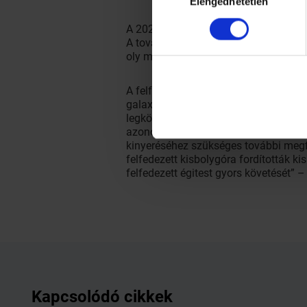
Elengedhetetlen
kiválasztása
A 2021 PH27 megfigyelése meglehetőse
A további vizsgálatokra 2022 elején l
oly mértékben pontosítani a pályaadat
A felfedezéséhez szükséges képeket a 
galaxishalmazokat vizsgálnak, azonb
legközelebbi objektumokra fókuszáltá
azonosította az égitestet. Mivel az má
kinyeréséhez szükséges további megfig
felfedezett kisbolygóra fordították k
felfedezett égitest gyors követését”
Kapcsolódó cikkek