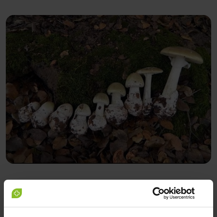
Ugyanakkor a nyolc vagy tizenkét órával később kezelést
kapott rágcsálóknál már nem volt megfigyelhető
állapotjavulás. A szerzők szerint ennek az lehet oka, hogy
az alfa-amanitin visszafordíthatatlanul roncsolja a sejteket,