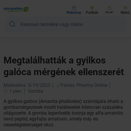
Webshop
Patikák
Kosár
Menü
Megtalálhatták a gyilkos
galóca mérgének ellenszerét
Módosítva: 5/19/2023
Forrás: Pharma Online
1 perc
Gomba
A gyilkos galóca (Amanita phalloides) számlájára írható a
gombamérgezések miatti halálesetek kilencven százaléka
világszerte. A gomba legerősebb toxinja egy alfa-amanitin
nevű peptid, egyfajta amatoxin, amely máj- és
veseelégtelenséget okoz.