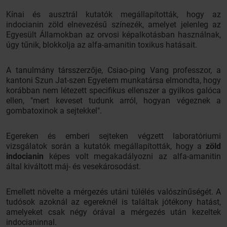
Kínai és ausztrál kutatók megállapították, hogy az
indocianin zöld elnevezésű színezék, amelyet jelenleg az
Egyesült Államokban az orvosi képalkotásban használnak,
úgy tűnik, blokkolja az alfa-amanitin toxikus hatásait.
A tanulmány társszerzője, Csiao-ping Vang professzor, a
kantoni Szun Jat-szen Egyetem munkatársa elmondta, hogy
korábban nem létezett specifikus ellenszer a gyilkos galóca
ellen, "mert keveset tudunk arról, hogyan végeznek a
gombatoxinok a sejtekkel".
Egereken és emberi sejteken végzett laboratóriumi
vizsgálatok során a kutatók megállapították, hogy a
zöld
indocianin
képes volt megakadályozni az alfa-amanitin
által kiváltott máj- és vesekárosodást.
Emellett növelte a mérgezés utáni túlélés valószínűségét. A
tudósok azoknál az egereknél is találtak jótékony hatást,
amelyeket csak négy órával a mérgezés után kezeltek
indocianinnal.