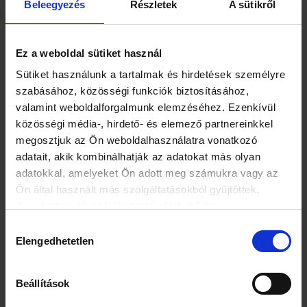
Beleegyezés
Részletek
A sütikről
így a kezelés csak akkor használ, ha egy bizonyos
időkereten belül történik.
Ez a weboldal sütiket használ
"Bár az eredmények ígéretesek, további klinikai kísérletekre
van szükség annak megállapítására, hogy az indocianin
Sütiket használunk a tartalmak és hirdetések személyre
zöldnek van-e hasonló hatása az emberekre"
–
emelte ki
szabásához, közösségi funkciók biztosításához,
Vang.
valamint weboldalforgalmunk elemzéséhez. Ezenkívül
közösségi média-, hirdető- és elemező partnereinkkel
A tanulmány szerzői megjegyezték, hogy az ételmérgezéses
megosztjuk az Ön weboldalhasználatra vonatkozó
esetek közül világszerte a gombamérgezés okozza a
adatait, akik kombinálhatják az adatokat más olyan
legtöbb halálesetet. A kutatás a Nature
adatokkal, amelyeket Ön adott meg számukra vagy az
Communications című szaklapban jelent meg.
Ön által használt más szolgáltatásokból gyűjtöttek.
Az adatkezelési tájékoztató elérhető itt.
Hozzájárulás
Elengedhetetlen
kiválasztása
Beállítások