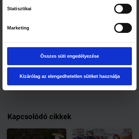
Statisztikai
Marketing
Összes süti engedélyezése
Kizárólag az elengedhetetlen sütiket használja
Kapcsolódó cikkek