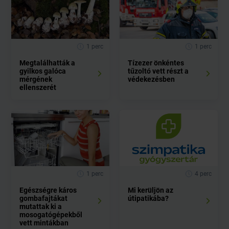
1 perc
1 perc
Megtalálhatták a
Tízezer önkéntes
gyilkos galóca
tűzoltó vett részt a
mérgének
védekezésben
ellenszerét
1 perc
4 perc
Egészségre káros
Mi kerüljön az
gombafajtákat
útipatikába?
mutattak ki a
mosogatógépekből
vett mintákban