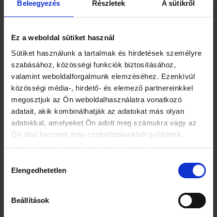
Beleegyezés
Részletek
A sütikről
a legsúlyosabb a csecsemőkorban megjelenő, úgynevezett
SMA1, amikor az izomgyengeség érinti a légzőizmokat és a
nyelést is, ezért a táplálkozás is nehezített, ilyen esetekben a
Zolgensma kezeléstől az várható, hogy a beteg képes lesz a
Ez a weboldal sütiket használ
biztos ülésre és a szilárd táplálék elfogyasztására. A
Sütiket használunk a tartalmak és hirdetések személyre
betegség enyhébb típusaiban a gyerekek megtanulnak ülni
szabásához, közösségi funkciók biztosításához,
(SMA2), járni (SMA3), de a betegség akár felnőttkorban is
megjelenhet (SMA4).
valamint weboldalforgalmunk elemzéséhez. Ezenkívül
közösségi média-, hirdető- és elemező partnereinkkel
Lili szülei a gyermek három hónapos korában észlelték
megosztjuk az Ön weboldalhasználatra vonatkozó
először, hogy nem emeli olyan ügyesen a fejét és nem
adatait, akik kombinálhatják az adatokat más olyan
mozgatja úgy a karjait, mint korábban, vagyis Lili az SMA 1-
adatokkal, amelyeket Ön adott meg számukra vagy az
es változatában szenved – teszi hozzá a gyermekgyógyász,
Ön által használt más szolgáltatásokból gyűjtöttek.
aki öt hónapos kora óta kezeli a kislányt.
Az adatkezelési tájékoztató elérhető itt.
Hozzájárulás
Elengedhetetlen
kiválasztása
Beállítások