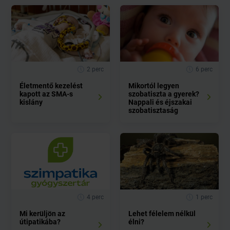
2 perc
6 perc
Életmentő kezelést
Mikortól legyen
kapott az SMA-s
szobatiszta a gyerek?
kislány
Nappali és éjszakai
szobatisztaság
4 perc
1 perc
Mi kerüljön az
Lehet félelem nélkül
útipatikába?
élni?