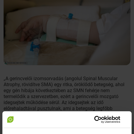
„A gerincvelői izomsorvadás (angolul Spinal Muscular
Atrophy, rövidítve SMA) egy ritka, öröklődő betegség, ahol
egy gén hibája következtében az SMN fehérje nem
termelődik a szervezetben, ezért a gerincvelői mozgató
idegsejtek működése sérül. Az idegsejtek az idő
előrehaladtával pusztulnak, ami a betegség legfőbb
tünetének számító izomgyengeséget okozza” –
magyarázza dr. Szabó Léna gyermekneurológus. A
Semmelweis Egyetem II. Sz. Gyermekgyógyászati Klinika
adjunktusa hozzáteszi: több formája létezik a betegségnek,