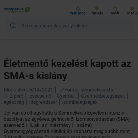
Webshop
Patikák
Kosár
Menü
Életmentő kezelést kapott az
SMA-s kislány
Módosítva: 6/14/2021
Forrás: semmelweis.hu
2 perc
csecsemő
Gyermek
Gyermekbetegségek
egészség
Idegrendszer
izombetegségek
Jól van és elhagyhatta a Semmelweis Egyetem intenzív
osztályát az egyéves, gerincvelői izomsorvadásban (SMA)
szenvedő Lili, aki az intézmény II. számú
Gyermekgyógyászati Klinikáján kaphatta meg a több mint
700 millió forintos Zolgensma-készítményt vénás