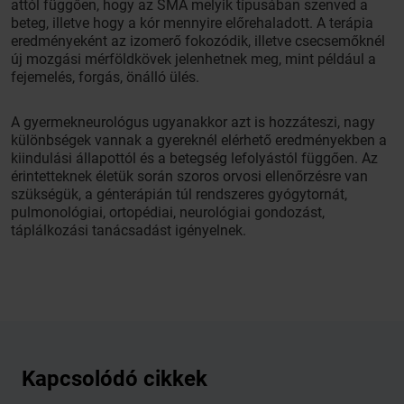
attól függően, hogy az SMA melyik típusában szenved a
beteg, illetve hogy a kór mennyire előrehaladott. A terápia
eredményeként az izomerő fokozódik, illetve csecsemőknél
új mozgási mérföldkövek jelenhetnek meg, mint például a
fejemelés, forgás, önálló ülés.
A gyermekneurológus ugyanakkor azt is hozzáteszi, nagy
különbségek vannak a gyereknél elérhető eredményekben a
kiindulási állapottól és a betegség lefolyástól függően. Az
érintetteknek életük során szoros orvosi ellenőrzésre van
szükségük, a génterápián túl rendszeres gyógytornát,
pulmonológiai, ortopédiai, neurológiai gondozást,
táplálkozási tanácsadást igényelnek.
Kapcsolódó cikkek