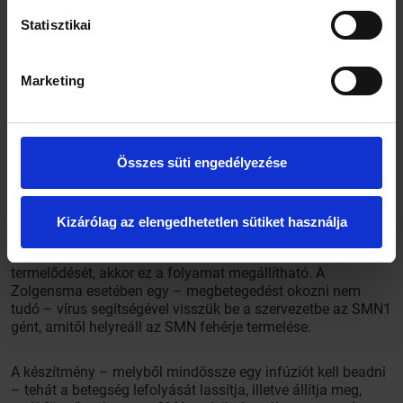
Statisztikai
Marketing
Összes süti engedélyezése
A betegségmódosító terápiák megjelenése nagyban
hozzájárul az érintett gyerekek életesélyeinek növeléséhez –
mondja dr. Szabó Léna. A mozgató idegsejtek az SMN-
Kizárólag az elengedhetetlen sütiket használja
fehérje hiányában folyamatosan pusztulnak, ezért ha
normalizáljuk a fehérjeszintet, illetve beindítjuk annak
termelődését, akkor ez a folyamat megállítható. A
Zolgensma esetében egy – megbetegedést okozni nem
tudó – vírus segítségével visszük be a szervezetbe az SMN1
gént, amitől helyreáll az SMN fehérje termelése.
A készítmény – melyből mindössze egy infúziót kell beadni
– tehát a betegség lefolyását lassítja, illetve állítja meg,