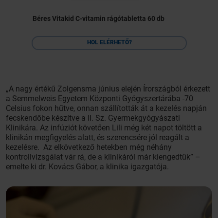
Béres Vitakid C-vitamin rágótabletta 60 db
HOL ELÉRHETŐ?
„A nagy értékű Zolgensma június elején Írországból érkezett
a Semmelweis Egyetem Központi Gyógyszertárába -70
Celsius fokon hűtve, onnan szállították át a kezelés napján
fecskendőbe készítve a II. Sz. Gyermekgyógyászati
Klinikára. Az infúziót követően Lili még két napot töltött a
klinikán megfigyelés alatt, és szerencsére jól reagált a
kezelésre. Az elkövetkező hetekben még néhány
kontrollvizsgálat vár rá, de a klinikáról már kiengedtük” –
emelte ki dr. Kovács Gábor, a klinika igazgatója.