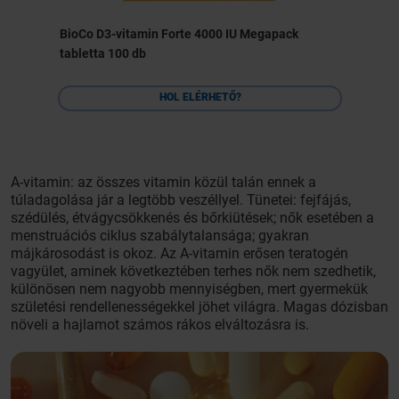
BioCo D3-vitamin Forte 4000 IU Megapack
tabletta 100 db
HOL ELÉRHETŐ?
A-vitamin: az összes vitamin közül talán ennek a
túladagolása jár a legtöbb veszéllyel. Tünetei: fejfájás,
szédülés, étvágycsökkenés és bőrkiütések; nők esetében a
menstruációs ciklus szabálytalansága; gyakran
májkárosodást is okoz. Az A-vitamin erősen teratogén
vagyület, aminek következtében terhes nők nem szedhetik,
különösen nem nagyobb mennyiségben, mert gyermekük
születési rendellenességekkel jöhet világra. Magas dózisban
növeli a hajlamot számos rákos elváltozásra is.