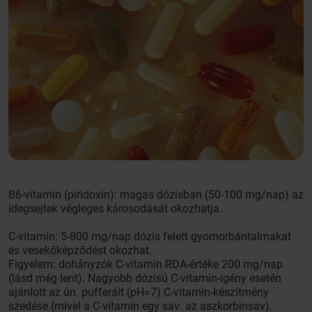
B6-vitamin (piridoxin): magas dózisban (50-100 mg/nap) az
idegsejtek végleges károsodását okozhatja.
C-vitamin: 5-800 mg/nap dózis felett gyomorbántalmakat
és vesekőképződést okozhat.
Figyelem: dohányzók C-vitamin RDA-értéke 200 mg/nap
(lásd még lent). Nagyobb dózisú C-vitamin-igény esetén
ajánlott az ún. pufferált (pH=7) C-vitamin-készítmény
szedése (mivel a C-vitamin egy sav: az aszkorbinsav).