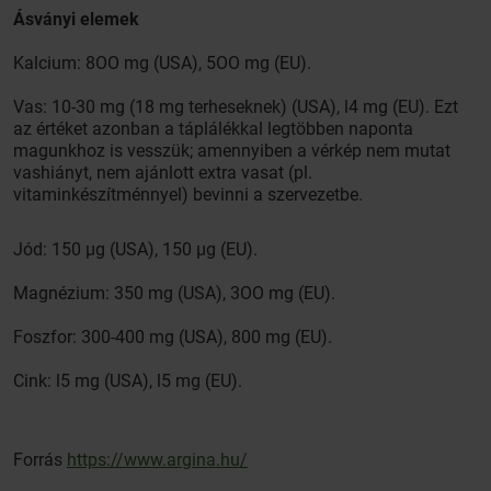
Ásványi elemek
Kalcium: 8OO mg (USA), 5OO mg (EU).
Vas: 10-30 mg (18 mg terheseknek) (USA), l4 mg (EU). Ezt
az értéket azonban a táplálékkal legtöbben naponta
magunkhoz is vesszük; amennyiben a vérkép nem mutat
vashiányt, nem ajánlott extra vasat (pl.
vitaminkészítménnyel) bevinni a szervezetbe.
Jód: 150 µg (USA), 150 µg (EU).
Magnézium: 350 mg (USA), 3OO mg (EU).
Foszfor: 300-400 mg (USA), 800 mg (EU).
Cink: l5 mg (USA), l5 mg (EU).
Forrás
https://www.argina.hu/