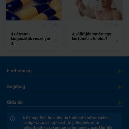
2 perc
1 perc
Az étrend-
A vállfájdalomért egy
kiegészítők veszélyei
kis tömlő a felelős?
3.
Elérhetőség
Segítség
Oldalak
A Szimpatika.hu oldalain található információk,
szolgáltatások tájékoztató jellegűek, nem
helyettesítik szakember véleményét, ezért kérjük