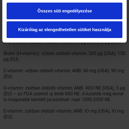
B6-vitamin (piridoxin): vízben oldódó vitamin; 2 mg (USA), 2
Összes süti engedélyezése
mg (EU).
B9-vitamin (folsav): vízben oldódó vitamin; 4OO µg (USA),
Kizárólag az elengedhetetlen sütiket használja
3OO µg (EU).
B12-vitamin: vízben oldódó vitamin; 3 µg (USA), 2 µg (EU).
Biotin (H-vitamin): vízben oldódó vitamin; 300 µg (USA), 150
µg (EU).
C-vitamin: vízben oldódó vitamin; ANB: 60 mg (USA), 90 mg
(EU).
D-vitamin: zsírban oldódó vitamin; ANB: 4OO NE (USA), 5 µg
(EU) – az FDA szerinti új érték 800 NE. A kutatók még ennél
is magasabb bevitelt javasolnak: napi 1000-2000 NE.
E-vitamin: zsírban oldódó vitamin; ANB: lO mg (USA), lO mg
(EU).