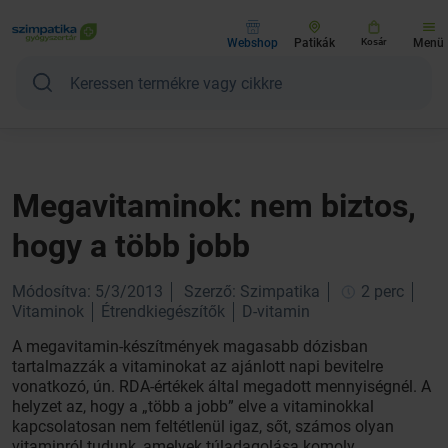
Webshop
Patikák
Kosár
Menü
Megavitaminok: nem biztos,
hogy a több jobb
Módosítva: 5/3/2013
Szerző: Szimpatika
2 perc
Vitaminok
Étrendkiegészítők
D-vitamin
A megavitamin-készítmények magasabb dózisban
tartalmazzák a vitaminokat az ajánlott napi bevitelre
vonatkozó, ún. RDA-értékek által megadott mennyiségnél. A
helyzet az, hogy a „több a jobb” elve a vitaminokkal
kapcsolatosan nem feltétlenül igaz, sőt, számos olyan
vitaminról tudunk, amelyek túladagolása komoly