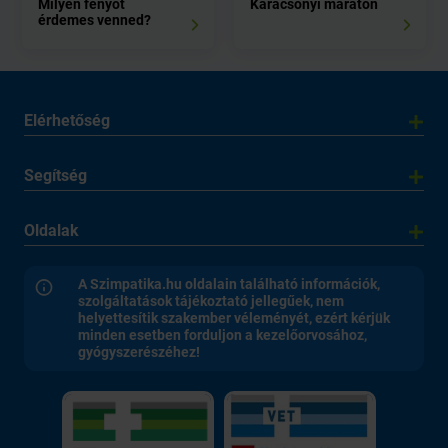
Milyen fenyőt
Karácsonyi maraton
érdemes venned?
Elérhetőség
Segítség
Oldalak
A Szimpatika.hu oldalain található információk,
szolgáltatások tájékoztató jellegűek, nem
helyettesítik szakember véleményét, ezért kérjük
minden esetben forduljon a kezelőorvosához,
gyógyszerészéhez!