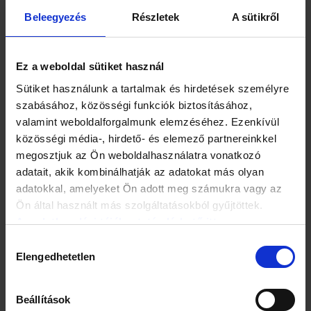
Wohner Kata
Tudom, hogy Ócsó a nevük, de azért egy kicsit
Beleegyezés
Részletek
A sütikről
odafigyelhetnének. A férjemnek vásárolt XXXL-es
karácsonyi ajándék pufi dzseki csak 3 éves kislányunkra
volt jó.
Ez a weboldal sütiket használ
Sütiket használunk a tartalmak és hirdetések személyre
Ó-h
szabásához, közösségi funkciók biztosításához,
Kedves Kata!
valamint weboldalforgalmunk elemzéséhez. Ezenkívül
közösségi média-, hirdető- és elemező partnereinkkel
Amennyiben férjének mérete XXXL, nem tudjuk, miért akarta
megosztjuk az Ön weboldalhasználatra vonatkozó
pufi (!!!) dzsekivel meglepni. Ennek ellenére panaszlevelét
google fordítóval lefordítottuk, és elküldtük a kínai
adatait, akik kombinálhatják az adatokat más olyan
gyártónak. Válaszukat változatlan formában továbbítjuk.
adatokkal, amelyeket Ön adott meg számukra vagy az
„Örülünk, hogy használatba testtakaró téli ruha! Vigyázat!
Ön által használt más szolgáltatásokból gyűjtöttek.
Folyékonyas vagy gázas tisztítószerek indokolatlan termék
Az adatkezelési tájékoztató elérhető itt.
stabilitás. Csak használhatsa gyártó által megbízott
szakértőktől kér segítést. Amennyiben kielégületlen
Hozzájárulás
testtakaró téli ruha melegérzet, küldi címre: 施瓦辛格路上海
Elengedhetetlen
kiválasztása
127-185，中国.”
Beállítások
Gellért Viktória