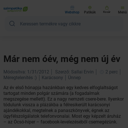
Webshop
Patikák
Kosár
Menü
Már nem óév, még nem új év
Módosítva: 1/31/2012
Szerző: Sallai Ervin
2 perc
Méregtelenítés :)
Karácsony
Ünnep
Az év első hónapja hazánkban egy kedves elfoglaltságot
tartogat minden polgár számára (a fogadalmak
megszegése mellett). Ez a nagy nemzeti csere-bere. Ilyenkor
tódulunk vissza a plázákba a félresikerült karácsonyi
ajándékokkal, megtelnek a panaszkönyvek, égnek az
ügyfélszolgálatok telefonvonalai. Most egy képzelt áruház
– az Ócsó-hiper – facebook-levelezéséből csemegézünk.