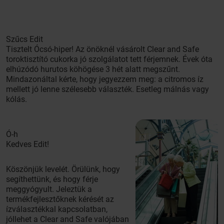
Szűcs Edit
Tisztelt Ócsó-hiper! Az önöknél vásárolt Clear and Safe
toroktisztító cukorka jó szolgálatot tett férjemnek. Évek óta
elhúzódó hurutos köhögése 3 hét alatt megszűnt.
Mindazonáltal kérte, hogy jegyezzem meg: a citromos íz
mellett jó lenne szélesebb választék. Esetleg málnás vagy
kólás.
Ó-h
Kedves Edit!
Köszönjük levelét. Örülünk, hogy
segíthettünk, és hogy férje
meggyógyult. Jeleztük a
termékfejlesztőknek kérését az
ízválasztékkal kapcsolatban,
jóllehet a Clear and Safe valójában