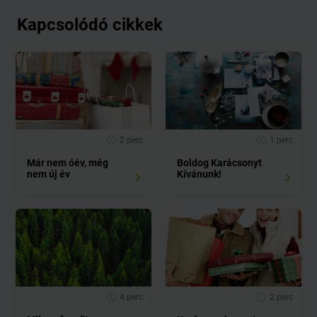
Kapcsolódó cikkek
2 perc
1 perc
Már nem óév, még
Boldog Karácsonyt
nem új év
Kívánunk!
4 perc
2 perc