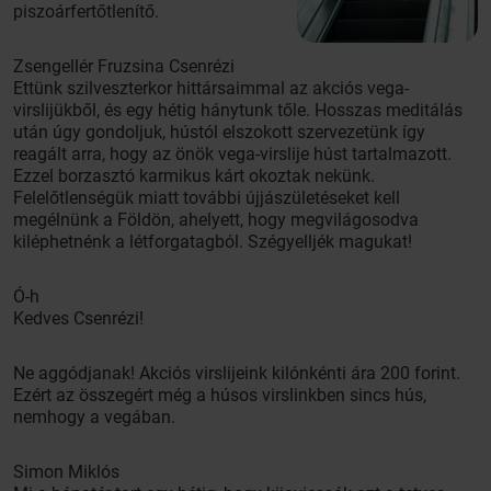
piszoárfertőtlenítő.
Zsengellér Fruzsina Csenrézi
Ettünk szilveszterkor hittársaimmal az akciós vega-
virslijükből, és egy hétig hánytunk tőle. Hosszas meditálás
után úgy gondoljuk, hústól elszokott szervezetünk így
reagált arra, hogy az önök vega-virslije húst tartalmazott.
Ezzel borzasztó karmikus kárt okoztak nekünk.
Felelőtlenségük miatt további újjászületéseket kell
megélnünk a Földön, ahelyett, hogy megvilágosodva
kiléphetnénk a létforgatagból. Szégyelljék magukat!
Ó-h
Kedves Csenrézi!
Ne aggódjanak! Akciós virslijeink kilónkénti ára 200 forint.
Ezért az összegért még a húsos virslinkben sincs hús,
nemhogy a vegában.
Simon Miklós