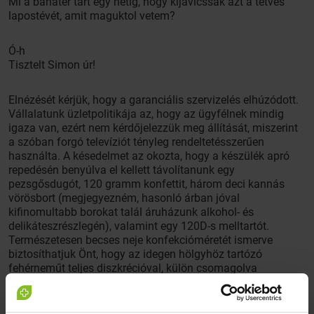
Mi a bánatér tart egy hétig, hogy kijavicssák azt a tetves
lapostévét, amit maguktol vetem?
Ó-h
Tisztelt Simon úr!
Elnézését kérjük, hogy a garanciális szervizelés elhúzódott.
Vállalatunk üzletpolitikája az, hogy az ügyfélnek mindig
igaza van, ezért nem kérdőjelezzük meg állítását, miszerint
a szóban forgó televíziót tényleg rendeltetésszerűen
használta. A késedelmet az okozta, hogy a készülék apró
repedésén benyúlva el kellett távolítanunk egy
pezsgősdugót, 120 gramm konfettit, három deci kannás
vörösbort (megjegyezném, hasonló árban jóval
kifinomultabb borokat talál áruházunk alkohol- és
delikáteszrészlegén), valamint egy 120D-s melltartót.
Természetesen becses neje konfekcióméretét ismerve
biztosíthatjuk Önt, hogy az idegen hölgyhöz tartózó
fehérneműt teljes diszkrécióval, külön csomagolva
szolgáltatjuk vissza. Szíves türelmét köszönjük.