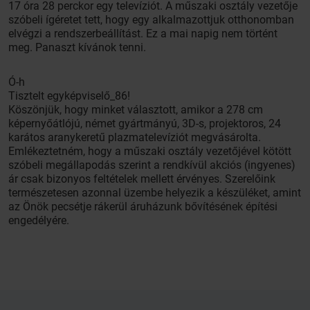
17 óra 28 perckor egy televíziót. A műszaki osztály vezetője
szóbeli ígéretet tett, hogy egy alkalmazottjuk otthonomban
elvégzi a rendszerbeállítást. Ez a mai napig nem történt
meg. Panaszt kívánok tenni.
Ó-h
Tisztelt egyképviselő_86!
Köszönjük, hogy minket választott, amikor a 278 cm
képernyőátlójú, német gyártmányú, 3D-s, projektoros, 24
karátos aranykeretű plazmatelevíziót megvásárolta.
Emlékeztetném, hogy a műszaki osztály vezetőjével kötött
szóbeli megállapodás szerint a rendkívül akciós (ingyenes)
ár csak bizonyos feltételek mellett érvényes. Szerelőink
természetesen azonnal üzembe helyezik a készüléket, amint
az Önök pecsétje rákerül áruházunk bővítésének építési
engedélyére.