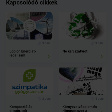
Kapcsolódó cikkek
3 perc
3 perc
Lopjon Energiát-
Ne kérj szatyrot!
legálisan!
3 perc
4 perc
Komposztálás
Környezetvédelem és
olcsón, sok
ritmusos szex a