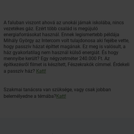
A faluban viszont ahová az unokái járnak iskolába, nincs
vezetékes gáz. Ezért több család is megújuló
energiaforrásokat használ. Ennek legismertebb példája
Mihály György az Intercom volt tulajdonosa aki fejébe vette,
hogy passzív házat építtet magának. Ez meg is valósult, a
ház gyakorlatilag nem használ külső energiát. És hogy
mennyibe került? Egy négyzetméter 240.000 Ft. Az
építkezésről filmet is készített, Fészekrakók címmel. Érdekeli
a passzív ház?
Katt!
Szakmai tanácsra van szüksége, vagy csak jobban
belemélyedne a témába?
Katt!