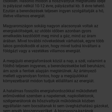
csökken. Hasonló módon a hőszivattyúk megtérülési ideje
is pályázat nélkül 10-12 évre, pályázattal kb. 8 évre tehető.
Ezután a berendezések teljesen ingyen szolgáltatják a hő,
illetve villamos energiát.
Magyarországon sokáig nagyon alacsonyak voltak az
energiaköltségek, az utóbbi időben azonban gyors
emelkedés kezdődött meg mind a gáz, mind az áram
árában. Mivel további növekedések várhatóak, egyre több
lakos gondolkodik el azon, hogy mivel tudná kiváltani a
földgázt vagy a vezetékes villamos energiát.
A megújuló energiaforrások közül a nap, a szél, valamint a
földhő teljesen ingyenes, a berendezésekbe kell beruházni,
ám azok a fentiek alapján megtérülnek. Az ártényező
mellett ugyanolyan fontos, hogy a megújulókkal
környezetbarát módon tudjuk előállítani az energiát.
A hatalmas fosszilis energiahordozókkal működtetett
erőművekkel szemben a napelemek, napkollektorok,
szélgenerátorok és hőszivattyúk működésük közben
egyáltalán nem bocsátanak ki sem üvegházhatású gázokat,
sem egyéb légszennyezőket. A biomassza-kazánok