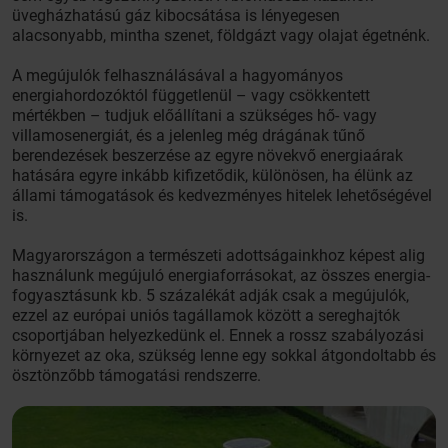
üvegházhatású gáz kibocsátása is lényegesen
alacsonyabb, mintha szenet, földgázt vagy olajat égetnénk.
A megújulók felhasználásával a hagyományos
energiahordozóktól függetlenül – vagy csökkentett
mértékben – tudjuk előállítani a szükséges hő- vagy
villamosenergiát, és a jelenleg még drágának tűnő
berendezések beszerzése az egyre növekvő energiaárak
hatására egyre inkább kifizetődik, különösen, ha élünk az
állami támogatások és kedvezményes hitelek lehetőségével
is.
Magyarországon a természeti adottságainkhoz képest alig
használunk megújuló energiaforrásokat, az összes energia-
fogyasztásunk kb. 5 százalékát adják csak a megújulók,
ezzel az európai uniós tagállamok között a sereghajtók
csoportjában helyezkedünk el. Ennek a rossz szabályozási
környezet az oka, szükség lenne egy sokkal átgondoltabb és
ösztönzőbb támogatási rendszerre.