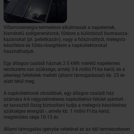
Villamosenergia-termelésre alkalmasak a napelemek,
kisméretű szélgenerátorok, fűtésre a különböző biomassza-
kazánokat (pl. pelletkazán), vagy a hőszivattyút, melegvíz-
készítésre és fűtés-rásegítésre a napkollektorokat
használhatjuk.
Egy átlagos családi háznak 2-5 kWh méretű napelemes
rendszerre van szüksége, amely 3-6 millió Ft-ba kerül, és a
jelenlegi feltételek mellett (állami támogatással) kb. 25 év
alatt térül meg.
A napkollektorok olcsóbbak, egy átlagos családi ház
számára 4-6 négyzetméteres napkollektor-felület ajánlott -
ez tavasztól őszig biztosítani tudja a melegvíz-készítéshez
szükséges energiát -, amely kb. 1 millió Ft-ba kerül,
megtérülési ideje 10-15 év.
Állami támogatás igénybe vételével ez az idő természetesen