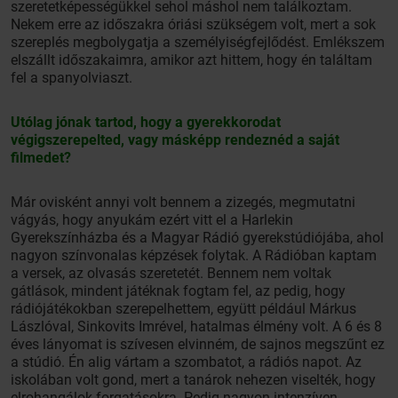
szeretetképességükkel sehol máshol nem találkoztam.
Nekem erre az időszakra óriási szükségem volt, mert a sok
szereplés megbolygatja a személyiségfejlődést. Emlékszem
elszállt időszakaimra, amikor azt hittem, hogy én találtam
fel a spanyolviaszt.
Utólag jónak tartod, hogy a gyerekkorodat
végigszerepelted, vagy másképp rendeznéd a saját
filmedet?
Már ovisként annyi volt bennem a zizegés, megmutatni
vágyás, hogy anyukám ezért vitt el a Harlekin
Gyerekszínházba és a Magyar Rádió gyerekstúdiójába, ahol
nagyon színvonalas képzések folytak. A Rádióban kaptam
a versek, az olvasás szeretetét. Bennem nem voltak
gátlások, mindent játéknak fogtam fel, az pedig, hogy
rádiójátékokban szerepelhettem, együtt például Márkus
Lászlóval, Sinkovits Imrével, hatalmas élmény volt. A 6 és 8
éves lányomat is szívesen elvinném, de sajnos megszűnt ez
a stúdió. Én alig vártam a szombatot, a rádiós napot. Az
iskolában volt gond, mert a tanárok nehezen viselték, hogy
elrohangálok forgatásokra. Pedig nagyon intenzíven