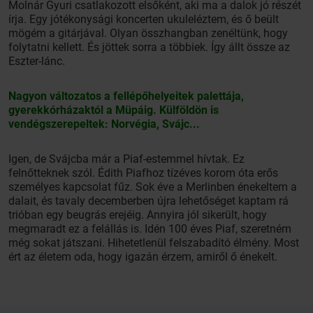
Molnár Gyuri csatlakozott elsőként, aki ma a dalok jó részét
írja. Egy jótékonysági koncerten ukuleléztem, és ő beült
mögém a gitárjával. Olyan összhangban zenéltünk, hogy
folytatni kellett. És jöttek sorra a többiek. Így állt össze az
Eszter-lánc.
Nagyon változatos a fellépőhelyeitek palettája,
gyerekkórházaktól a Müpáig. Külföldön is
vendégszerepeltek: Norvégia, Svájc...
Igen, de Svájcba már a Piaf-estemmel hívtak. Ez
felnőtteknek szól. Édith Piafhoz tízéves korom óta erős
személyes kapcsolat fűz. Sok éve a Merlinben énekeltem a
dalait, és tavaly decemberben újra lehetőséget kaptam rá
trióban egy beugrás erejéig. Annyira jól sikerült, hogy
megmaradt ez a felállás is. Idén 100 éves Piaf, szeretném
még sokat játszani. Hihetetlenül felszabadító élmény. Most
ért az életem oda, hogy igazán érzem, amiről ő énekelt.