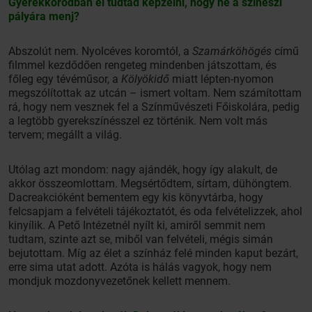
Gyerekkorodban el tudtad képzelni, hogy ne a színészi
pályára menj?
Abszolút nem. Nyolcéves koromtól, a
Szamárköhögés
című
filmmel kezdődően rengeteg mindenben játszottam, és
főleg egy tévéműsor, a
Kölyökidő
miatt lépten-nyomon
megszólítottak az utcán – ismert voltam. Nem számítottam
rá, hogy nem vesznek fel a Színművészeti Főiskolára, pedig
a legtöbb gyerekszínésszel ez történik. Nem volt más
tervem; megállt a világ.
Utólag azt mondom: nagy ajándék, hogy így alakult, de
akkor összeomlottam. Megsértődtem, sírtam, dühöngtem.
Dacreakcióként bementem egy kis könyvtárba, hogy
felcsapjam a felvételi tájékoztatót, és oda felvételizzek, ahol
kinyílik. A Pető Intézetnél nyílt ki, amiről semmit nem
tudtam, szinte azt se, miből van felvételi, mégis simán
bejutottam. Míg az élet a színház felé minden kaput bezárt,
erre sima utat adott. Azóta is hálás vagyok, hogy nem
mondjuk mozdonyvezetőnek kellett mennem.