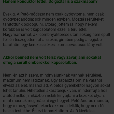
Hanem konduktor lettél. Dolgoztál is a szakmában?
Évekig. A Pető-módszer nem csak gyógytorna, nem csak
gyógypedagógia; sok minden egyben. Mozgássérülteket
tanítottunk boldogulni. Utólag jöttem rá, hogy nekem
korábban is volt kapcsolatom ezzel a területtel.
Nagymamámat, aki combnyaktörése után sokáig nem épült
fel, én teszegettem át a székre, gimiben pedig a legjobb
barátnőm egy kerekesszékes, izomsorvadásos lány volt.
Akkor benned nem volt félsz vagy zavar, ami sokakat
elfog a sérült emberekkel kapcsolatban.
Nem, én azt hiszem, mindnyájunknak vannak sérülései,
maximum nem látszanak. Úgy tapasztalom, ha valahol
elvesz az élet, máshol ad. A petős gyerekektől nagyon sokat
lehet tanulni. Hihetetlen akaraterejük van, mindenfajta hősi
attitűd nélkül, miközben nekik kinyújtani a kezüket olyan,
mint másnak megmászni egy hegyet. Pető András mondta,
hogy a mozgássérülteknek akkora a lelkük, hogy nem fér
bele a testükbe. Én ezt tapasztaltam. Az ő kivételes