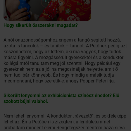
Hogy sikerült összerakni magadat?
A női önazonosságomhoz engem a tangó segített hozzá,
azóta is táncolok – és tanítok – tangót. A Petőnek pedig azt
köszönhetem, hogy az lettem, aki ma vagyok, hogy tudok
másra figyelni. A mozgássérült gyerekektől és a konduktor
kollégáimtól tanultam meg jól szeretni. Hogy például egy
gyereknek nem az a jó, ha megcsinálják helyette, amit ő
nem tud, bár könnyebb. És hogy mindig a másik tudja
megmondani, hogy szeretik-e, ahogy Popper Péter írja.
Sikerült lenyomni az exhibicionista színész énedet? Elő
szokott bújni valahol.
Nem lehet lenyomni. A konduktor „rávezető”, és sokféleképp
lehet az. Én a Petőben is zizegtem, a lendületemmel
próbáltam mindent elérni.Rengetegszer mentem haza sírva