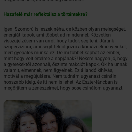
Hazafelé már reflektálsz a történtekre?
Igen. Szomorú is leszek néha, de közben olyan melegséget,
energiát kapok, ami többet ad mindennél. Közvetlen
visszajelzésem van arról, hogy tudok segíteni. Járunk
szupervízióra, ami segít feldolgozni a kórházi élményeinket,
mert gyepálós munka ez. De mi többet kaphat az ember,
mint hogy volt értelme a napjának?! Nekem nagyon jó, hogy
a gyerekektől azonnali, őszinte reakciót kapok. Ők ha unnak
valamit, elmennek, nem figyelnek. Ez állandó kihívás,
motivál a megújulásra. Nem tudnám ugyanazt csinálni
hosszabb ideig, és itt nem is lehet. Az Eszter-láncban is
megőrjítem a zenészeimet, hogy sose csinálom ugyanazt.