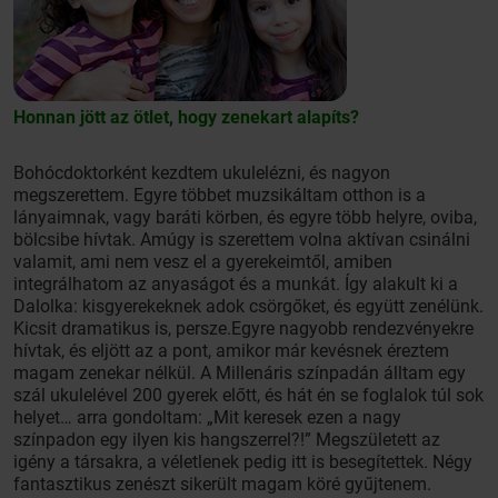
Honnan jött az ötlet, hogy zenekart alapíts?
Bohócdoktorként kezdtem ukulelézni, és nagyon
megszerettem. Egyre többet muzsikáltam otthon is a
lányaimnak, vagy baráti körben, és egyre több helyre, oviba,
bölcsibe hívtak. Amúgy is szerettem volna aktívan csinálni
valamit, ami nem vesz el a gyerekeimtől, amiben
integrálhatom az anyaságot és a munkát. Így alakult ki a
Dalolka: kisgyerekeknek adok csörgőket, és együtt zenélünk.
Kicsit dramatikus is, persze.Egyre nagyobb rendezvényekre
hívtak, és eljött az a pont, amikor már kevésnek éreztem
magam zenekar nélkül. A Millenáris színpadán álltam egy
szál ukulelével 200 gyerek előtt, és hát én se foglalok túl sok
helyet… arra gondoltam: „Mit keresek ezen a nagy
színpadon egy ilyen kis hangszerrel?!” Megszületett az
igény a társakra, a véletlenek pedig itt is besegítettek. Négy
fantasztikus zenészt sikerült magam köré gyűjtenem.