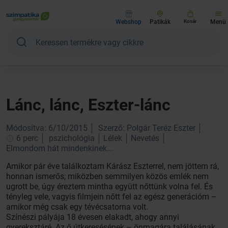
Webshop
Patikák
Kosár
Menü
Lánc, lánc, Eszter-lánc
Módosítva: 6/10/2015
Szerző: Polgár Teréz Eszter
6 perc
pszichológia
Lélek
Nevetés
Elmondom hát mindenkinek...
Amikor pár éve találkoztam Kárász Eszterrel, nem jöttem rá,
honnan ismerős; miközben semmilyen közös emlék nem
ugrott be, úgy éreztem mintha együtt nőttünk volna fel. És
tényleg vele, vagyis filmjein nőtt fel az egész generációm –
amikor még csak egy tévécsatorna volt.
Színészi pályája 18 évesen elakadt, ahogy annyi
gyereksztáré. Az ő útkeresésének – önmagára találásának