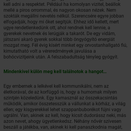
kell adni a respektet. Például ha komolyan vizitel, beállok
mellé a piros orrommal, és nagyon okosan nézek. Nem
szokták megállni nevetés nélkül. Szerencsére egyre jobban
elfogadják, hogy mi őket segítjük. Ehhez idő kellett, mert
ugye rendetlenkedünk ott, ahol rendnek kell lennie, a
gyerekek nevetnek és lerúgják a takarót. De egy vidám,
játszani akaró gyerek sokkal több öngyógyító energiát
mozgat meg. Fél évig kísért minket egy orvostanhallgató fiú,
kimutatható volt a véreredmények javulása a
bohócvizitjeink után. A felszabadultság tényleg gyógyít.
Mindenkivel külön meg kell találnotok a hangot…
Egy embernek a lelkével kell kommunikálni, nem az
életkorával, de az korfüggő is, hogy a humornak milyen
szintjén közeledünk. Egy kamasznál az összekacsintás
működik, amikor összetesszük a vállunkat a kórház, a világ
ellen; egy kisgyerekkel lehet szappanbuborékot fújni vagy
ugrálni. Van, akinek az kell, hogy kicsit dudorássz neki, más
azon nevet, ahogy ügyetlenkedsz. Néhány nővér szívesen
beszáll a játékba, van, akinek ki kell panaszkodnia magát,