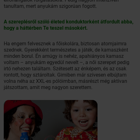
tanultam, mert anyukám szigorúan fogott.
A szereplésről szóló életed konduktorként átfordult abba,
hogy a háttérben Te teszel másokért.
Ha engem felvesznek a főiskolára, biztosan atomjaimra
szednek. Gyerekként természetes a játék, de kamaszként
minden borul. Én amúgy is nehéz, apahiányos kamasz
voltam – anyukám egyedül nevelt –, a női szerepet pedig
irtó nehezen találtam. Szétesett az énképem, és az csak
rontott, hogy sztároltak. Gimiben már szívesen elbújtam
volna néha az XXL-es pólóimban, másrészt még aktívan
játszottam, amit meg nagyon szerettem.