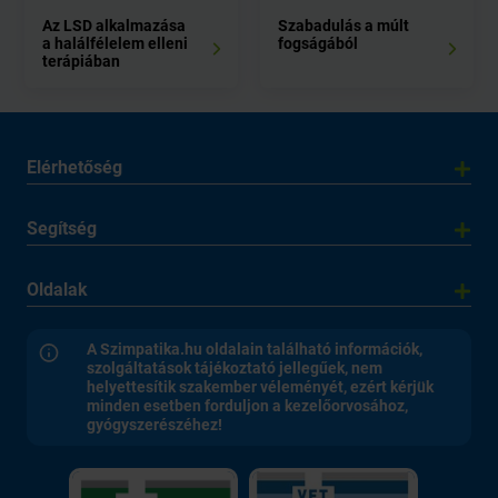
Az LSD alkalmazása
Szabadulás a múlt
a halálfélelem elleni
fogságából
terápiában
Elérhetőség
Segítség
Oldalak
A Szimpatika.hu oldalain található információk,
szolgáltatások tájékoztató jellegűek, nem
helyettesítik szakember véleményét, ezért kérjük
minden esetben forduljon a kezelőorvosához,
gyógyszerészéhez!