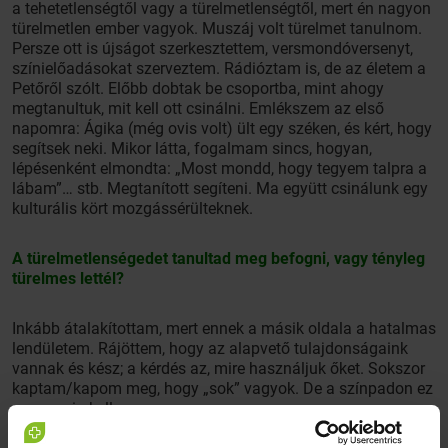
a tehetetlenségtől vagy a türelmetlenségtől, mert én nagyon
türelmetlen ember vagyok. Muszáj volt türelmet tanulnom.
Persze ott is újságot szerkesztettem, versmondóversenyt,
színielőadásokat szerveztem. Rádióztam is, de az életem a
Petőről szólt. Előbb dobtak be csoportba, mint ahogy
megtanultuk, mit kell ott csinálni. Emlékszem az első
napomra: Ágika (még ovis volt) ült egy széken, és kért, hogy
segítsek neki. Mikor látta, fogalmam sincs, hogyan,
lépésenként elmondta: „Most mondd, hogy tegyem talpra a
lábam”… stb. Megtanított segíteni. Ma együtt csinálunk egy
kulturális kört mozgássérülteknek.
A türelmetlenségedet tanultad meg befogni, vagy tényleg
türelmes lettél?
Inkább átalakítottam, mert ennek a másik oldala a hatalmas
lendületem. Rájöttem, hogy az alapvető tulajdonságaink
vannak és kész; a kérdés az, mire használjuk őket. Sokszor
kaptam/kapom meg, hogy „sok” vagyok. De a színpadon ez
az energia kell.