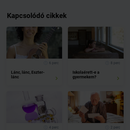
Kapcsolódó cikkek
6 perc
8 perc
Lánc, lánc, Eszter-
Iskolaérett-e a
lánc
gyermekem?
4 perc
2 perc