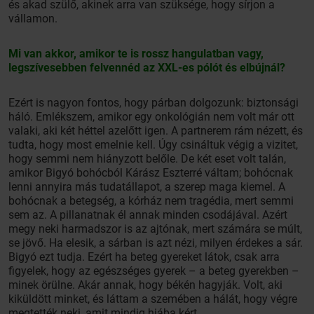
és akad szülő, akinek arra van szüksége, hogy sírjon a
vállamon.
Mi van akkor, amikor te is rossz hangulatban vagy,
legszívesebben felvennéd az XXL-es pólót és elbújnál?
Ezért is nagyon fontos, hogy párban dolgozunk: biztonsági
háló. Emlékszem, amikor egy onkológián nem volt már ott
valaki, aki két héttel azelőtt igen. A partnerem rám nézett, és
tudta, hogy most emelnie kell. Úgy csináltuk végig a vizitet,
hogy semmi nem hiányzott belőle. De két eset volt talán,
amikor Bigyó bohócból Kárász Eszterré váltam; bohócnak
lenni annyira más tudatállapot, a szerep maga kiemel. A
bohócnak a betegség, a kórház nem tragédia, mert semmi
sem az. A pillanatnak él annak minden csodájával. Azért
megy neki harmadszor is az ajtónak, mert számára se múlt,
se jövő. Ha elesik, a sárban is azt nézi, milyen érdekes a sár.
Bigyó ezt tudja. Ezért ha beteg gyereket látok, csak arra
figyelek, hogy az egészséges gyerek – a beteg gyerekben –
minek örülne. Akár annak, hogy békén hagyják. Volt, aki
kiküldött minket, és láttam a szemében a hálát, hogy végre
megtették neki, amit mindig hiába kért.