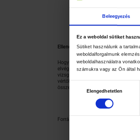
Beleegyezés
Ez a weboldal sütiket haszn
Ellenőriztesse, hatásos-e Önnél az a
Sütiket használunk a tartal
weboldalforgalmunk elemzésé
weboldalhasználatra vonatko
Hogy megtudja, mennyire védi Önt az a
elvégeztetni, tanácsolja prof. Blaskó
számukra vagy az Ön által h
vizsgálat lényege, hogy a levett vért 
vértől. Amennyiben aszpirinreziszten
Hozzájárulás
összecsapódást gátló készítménnyel, a
Elengedhetetlen
kiválasztása
Forrás:
Trombózisközpont