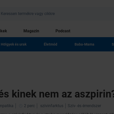
kkek
Magazin
Podcast
Hölgyek és urak
Életmód
Baba-Mama
S
 és kinek nem az aszpirin
impatika
2 perc
szívinfarktus
Szív- és érrendszer