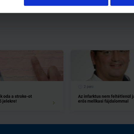
2 perc
k oda a stroke-ot
Az infarktus nem feltétlenül j
 jelekre!
erős mellkasi fájdalommal