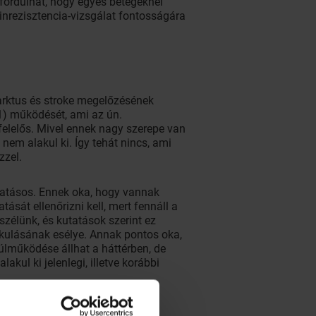
őfordulhat, hogy egyes betegeknél
inrezisztencia-vizsgálat fontosságára
farktus és stroke megelőzésének
1) működését, ami az ún.
elelős. Mivel ennek nagy szerepe van
nem alakul ki. Így tehát nincs, ami
zzel.
hatásos. Ennek oka, hogy vannak
ását ellenőrizni kell, mert fennáll a
szélünk, és kutatások szerint ez
akulásának esélye. Annak pontos oka,
túlműködése állhat a háttérben, de
kul ki jelenlegi, illetve korábbi