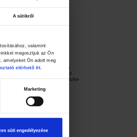
A sütikről
tosításához, valamint
einkkel megosztjuk az Ön
l, amelyeket Ön adott meg
is laboratóriumi vizsgálatot
időn belül kiderül az eredmény. A
oztató elérhető itt.
vő cső miként záródik el az áramló
hanem egy másik, szintén vérlemezke-
Marketing
es süti engedélyezése