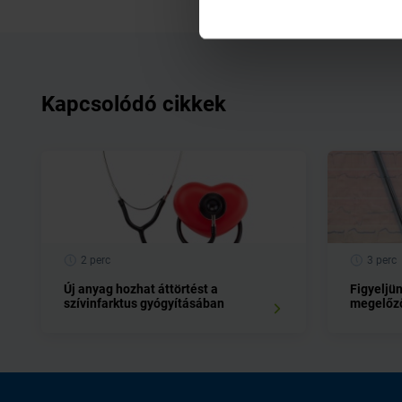
Kapcsolódó cikkek
2 perc
3 perc
Új anyag hozhat áttörtést a
Figyeljün
szívinfarktus gyógyításában
megelőző