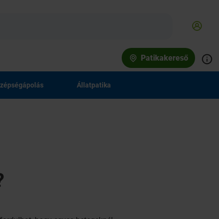
Patikakereső
zépségápolás
Állatpatika
?