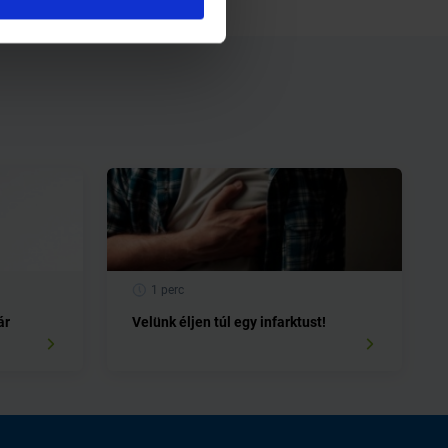
1 perc
ár
Velünk éljen túl egy infarktust!