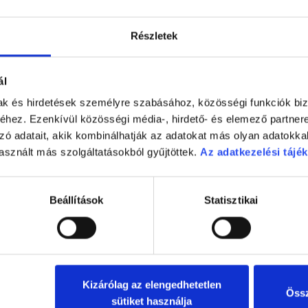
Részletek
ál
szpirinkezelés
mak és hirdetések személyre szabásához, közösségi funkciók biz
hez. Ezenkívül közösségi média-, hirdető- és elemező partner
zó adatait, akik kombinálhatják az adatokat más olyan adatokka
szpirin a stroke vagy a szívinfarktus ellen, célszerű egy speciál
 György. Ehhez egy egyszerű vérvétel szükséges, mely után rövid 
asznált más szolgáltatásokból gyűjtöttek.
Az adatkezelési tájék
egy speciális készülékbe helyezik, majd figyelik, hogy a benne lé
ciát igazolnak, úgy általában nem az aszpirinadag emelésével, 
 clopidogrellel való helyettesítést javasolják.
Beállítások
Statisztikai
Kizárólag az elengedhetetlen
Össz
sütiket használja