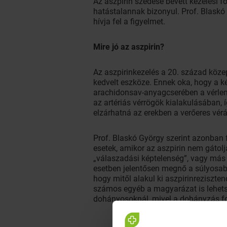
Az aszpirin szedése bevett kezelési f
hatástalannak bizonyul. Prof. Blaskó
hívja fel a figyelmet.
Mire jó az aszpirin?
Az aszpirinkezelés a 20. század köze
kedvelt eszköze. Ennek oka, hogy a k
arachidonsav-anyagcserében a vérlem
az artériás vérrögök kialakulásában, 
elzárhatná az erekben a verőeres vérá
Prof. Blaskó György szerint azonban
esetek, amikor az aszpirin nem gátolj
„válaszadási képtelenség”, vagy más n
esetben jelentősen megnő a súlyosabb
hogy mitől alakul ki aszpirinreziszte
számos egyéb a magyarázat is lehetség
dohányosoknál, mivel a dohányzás f