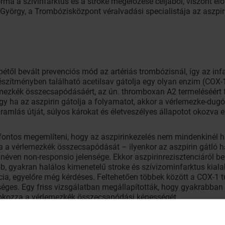
orma a szívinfarktus és a stroke megelőzése céljából, viszont el
 György, a Trombózisközpont véralvadási specialistája az aszpir
pétől bevált prevenciós mód az artériás trombózisnál, így az in
észítményben található acetilsav gátolja egy olyan enzim (COX-
ezkék összecsapódásáért, az ún. thromboxan A2 termeléséért f
így ha az aszpirin gátolja a folyamatot, akkor a vérlemezke-dugó 
ramlás útját, súlyos károkat és életveszélyes állapotot okozva e
 fontos megemlíteni, hogy az aszpirinkezelés nem mindenkinél 
a a vérlemezkék összecsapódását – ilyenkor az aszpirin gátló hat
éven non-responsio jelensége. Ekkor aszpirinrezisztenciáról be
, gyakran halálos kimenetelű stroke és szívizominfarktus kial
ncia, egyelőre még kérdéses. Feltehetően többek között a COX-1 
es. Egy friss vizsgálatban megállapították, hogy gyakrabban ala
okozza a vérlemezkék összecsapódási képességét.