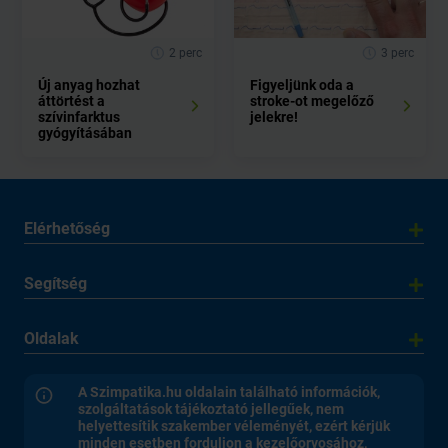
2 perc
3 perc
Új anyag hozhat
Figyeljünk oda a
áttörtést a
stroke-ot megelőző
szívinfarktus
jelekre!
gyógyításában
Elérhetőség
Segítség
Oldalak
A Szimpatika.hu oldalain található információk,
szolgáltatások tájékoztató jellegűek, nem
helyettesítik szakember véleményét, ezért kérjük
minden esetben forduljon a kezelőorvosához,