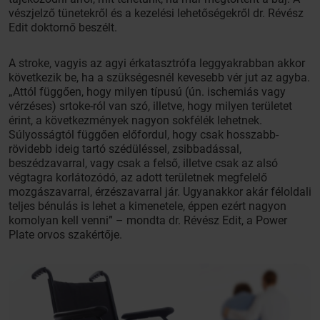
vészjelző tünetekről és a kezelési lehetőségekről dr. Révész
Edit doktornő beszélt.
A stroke, vagyis az agyi érkatasztrófa leggyakrabban akkor
következik be, ha a szükségesnél kevesebb vér jut az agyba.
„Attól függően, hogy milyen típusú (ún. ischemiás vagy
vérzéses) srtoke-ról van szó, illetve, hogy milyen területet
érint, a következmények nagyon sokfélék lehetnek.
Súlyosságtól függően előfordul, hogy csak hosszabb-
rövidebb ideig tartó szédüléssel, zsibbadással,
beszédzavarral, vagy csak a felső, illetve csak az alsó
végtagra korlátozódó, az adott területnek megfelelő
mozgászavarral, érzészavarral jár. Ugyanakkor akár féloldali
teljes bénulás is lehet a kimenetele, éppen ezért nagyon
komolyan kell venni” – mondta dr. Révész Edit, a Power
Plate orvos szakértője.