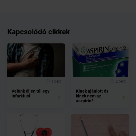
Kapcsolódó cikkek
1 perc
2 perc
Velünk éljen túl egy
Kinek ajánlott és
infarktust!
kinek nem az
aszpirin?