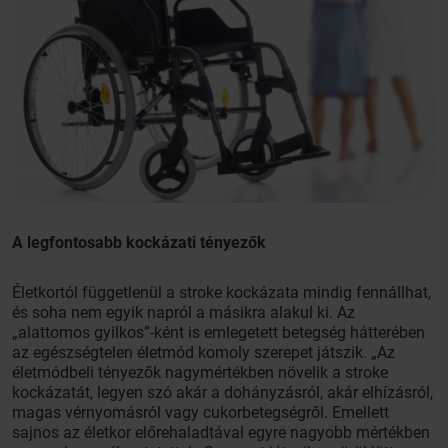
A legfontosabb kockázati tényezők
Életkortól függetlenül a stroke kockázata mindig fennállhat,
és soha nem egyik napról a másikra alakul ki. Az
„alattomos gyilkos”-ként is emlegetett betegség hátterében
az egészségtelen életmód komoly szerepet játszik. „Az
életmódbeli tényezők nagymértékben növelik a stroke
kockázatát, legyen szó akár a dohányzásról, akár elhízásról,
magas vérnyomásról vagy cukorbetegségről. Emellett
sajnos az életkor előrehaladtával egyre nagyobb mértékben