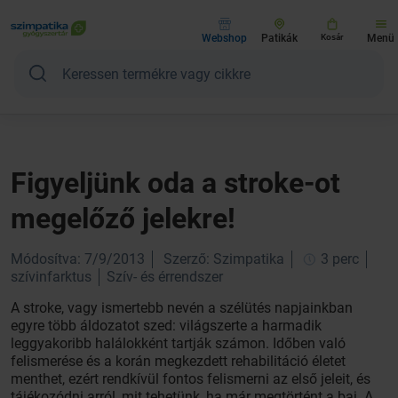
Webshop
Patikák
Kosár
Menü
Figyeljünk oda a stroke-ot
megelőző jelekre!
Módosítva: 7/9/2013
Szerző: Szimpatika
3 perc
szívinfarktus
Szív- és érrendszer
A stroke, vagy ismertebb nevén a szélütés napjainkban
egyre több áldozatot szed: világszerte a harmadik
leggyakoribb halálokként tartják számon. Időben való
felismerése és a korán megkezdett rehabilitáció életet
menthet, ezért rendkívül fontos felismerni az első jeleit, és
tájékozódni arról, mit tehetünk, ha már megtörtént a baj. A