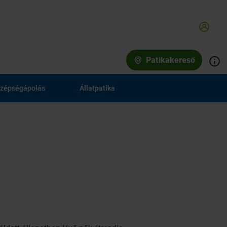
Patikakereső
zépségápolás
Állatpatika