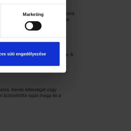
 folyadék van a szervezetében, mint
Marketing
 Ihat gyümölcslevet, koffeinmentes
es süti engedélyezése
grammra lenne szükségünk belőle. A
lásra. Kevés édességet vagy
 biztosította saját maga és a