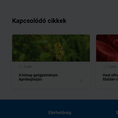
Kapcsolódó cikkek
2 perc
2 perc
A hónap gyógynövénye:
Hasi ult
Apróbojtorján
főütőér-
Elérhetőség
S