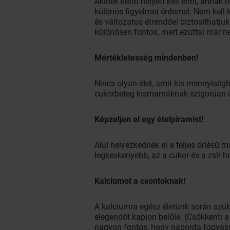
Akinek kettő helyett kell enni, annak 
különös figyelmet érdemel. Nem kell k
és változatos étrenddel biztosíthatj
különösen fontos, mert ezúttal már n
Mértékletesség mindenben!
Nincs olyan étel, amit kis mennyisé
cukorbeteg kismamáknak szigorúan ügy
Képzeljen el egy ételpiramist!
Alul helyezkednek el a teljes őrlésű m
legkeskenyebb, az a cukor és a zsír h
Kalciumot a csontoknak!
A kalciumra egész életünk során szük
elegendőt kapjon belőle. (Csökkenti 
nagyon fontos, hogy naponta fogyas