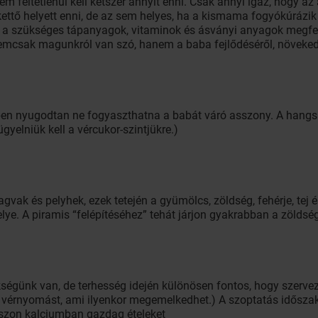
nem feltétlenül kell kétszer annyit enni. Csak annyi igaz, hogy az
ettő helyett enni, de az sem helyes, ha a kismama fogyókúrázik
uk a szükséges tápanyagok, vitaminok és ásványi anyagok megfel
emcsak magunkról van szó, hanem a baba fejlődéséről, növekedé
gben nyugodtan ne fogyaszthatna a babát váró asszony. A hangs
elniük kell a vércukor-szintjükre.)
agvak és pelyhek, ezek tetején a gyümölcs, zöldség, fehérje, tej é
elye. A piramis “felépítéséhez” tehát járjon gyakrabban a zöldsé
ségünk van, de terhesség idején különösen fontos, hogy szerve
a vérnyomást, ami ilyenkor megemelkedhet.) A szoptatás idősza
szon kalciumban gazdag ételeket