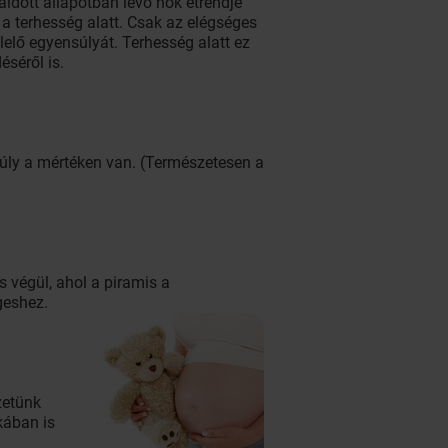
 áldott állapotban lévő nők étrendje
 a terhesség alatt. Csak az elégséges
elő egyensúlyát. Terhesség alatt ez
séről is.
úly a mértéken van. (Természetesen a
s végül, ahol a piramis a
geshez.
zetünk
kában is