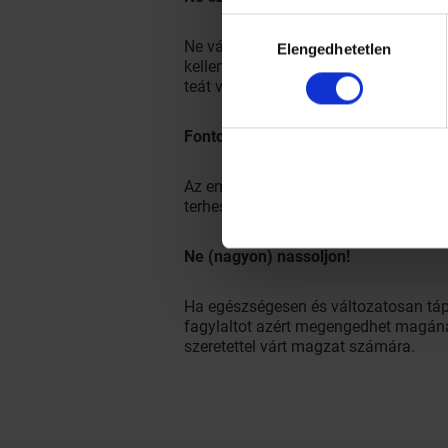
Hozzájárulás
Ne várja meg, amíg szomjas lesz! Ha 
Elengedhetetlen
kiválasztása
kellene. A terhesség alatt 8-10 pohár
teát vagy szódát, de a legjobb, ha sim
Fontos a rostanyag!
Az emberek többsége nem fogyaszt el
terhesség alatti székrekedés és aran
Ne (nagyon) nassoljon!
Ha egészségesen és változatosan táp
fagylaltot azért megengedhet magána
szeretettel várt magzat számára.