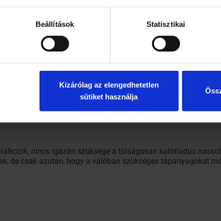
szomjúságérzete van, akkor az annyit jelent, hogy már kevesebb
Beállítások
Statisztikai
 folyadék az ajánlott naponta. De minél többet iszik, annál jobb.
a, tiszta vizet fogyaszt.
Kizárólag az elengedhetetlen
Össz
egendő rostanyagot. Kutatók javaslata szerint naponta 20-35 
sütiket használja
yér kivédésében fontos szerepük van.
lálkozik, nincs igazán szüksége a túlságosan kalóriadús nasso
k, de csak azután, hogy a valóban szükséges tápanyagokat már