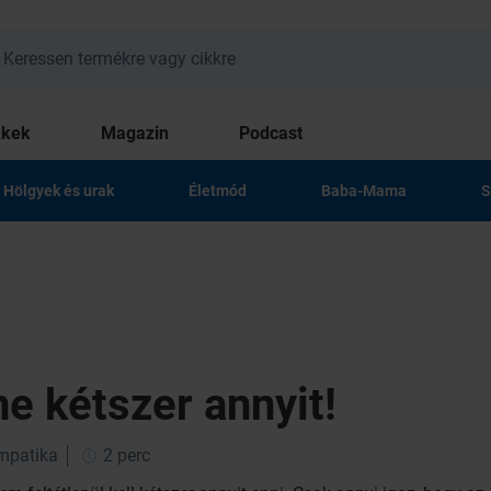
kkek
Magazin
Podcast
Hölgyek és urak
Életmód
Baba-Mama
S
ne kétszer annyit!
impatika
2 perc