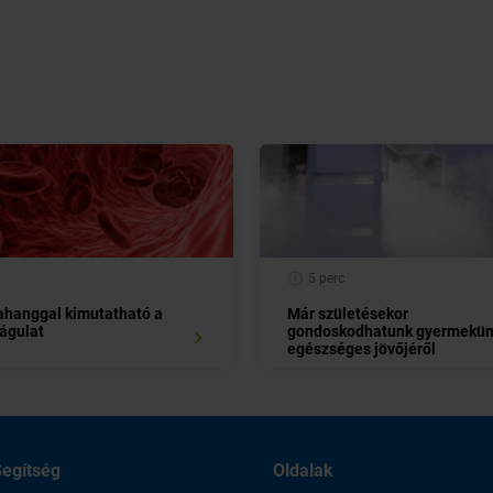
5 perc
rahanggal kimutatható a
Már születésekor
tágulat
gondoskodhatunk gyermekü
egészséges jövőjéről
egítség
Oldalak