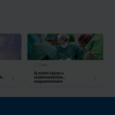
2 perc
Új műtéti eljárás a
nk
csuklóinstabilitás
megszüntetésére