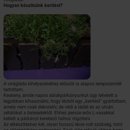
Hogyan készítsünk kerítést?
A virágláda kihelyezéséhez először is alapos terepszemlét
tartottam.
Keskeny, ámde napos ablakpárkányunkat úgy lehetett a
legjobban kihasználni, hogy lécből egy „kerítést” gyártottam,
amely nem csak dekoratív, de védi a ládát és az utcán
sétálókat a balesetektől. Ehhez persze erős L-vasakkal
kellett a párkányt keretező falhoz rögzíteni.
Az elkészítéshez két, olyan hosszú lécre volt szükség, mint