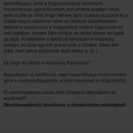
szemétkupac, amit a fogyasztásával termelünk:
folyamatosan gondolkoztam, mit lehetne kezdeni velük,
ezért is jött az ötlet, hogy néhány apró lyukkal átszúrva és a
földbe dugva alkalmas lehet az öntözés késleltetésére.
Nálunk a család nem a megszokott módon fogyasztja az
italt újabban, hanem fejre állítjuk, és recés késsel levágjuk
az alját. Kihörpintve a nedűt jól kimosom a műanyag
tartályt, és tűvel egy-két lyukat ütök a fóliába. (Nem kell
több, mert akkor pillanatok alatt elillan a víz.)
És hogy mi díszíti a műanyag flakonokat?
Rajzolhatsz rá lakkfilccel, vagy használhatsz motívumokat
arról a csomagolópapírról, amivel bevontad a virágosládát.
Én természetesen vidám kerti törpékkel dekoráltam az
enyéimet!!!
Részletesebben
itt
olvashatsz a törpekészítés mikéntjéről.