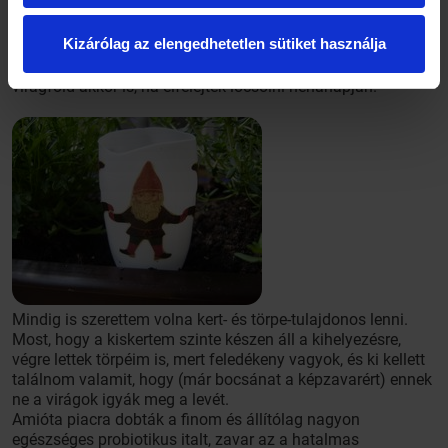
Kerti törpe
Kizárólag az elengedhetetlen sütiket használja
A kerti törpéim gondoskodnak arról, hogy nedves legyen a
virágföld akkor is, ha elfelejtek locsolni néhanapján.
Mindig is szerettem volna kert- és törpe-tulajdonos lenni.
Most, hogy a kiskertem szinte készen áll a kihelyezésre,
végre lettek törpéim is, mert feledékeny vagyok, és ki kellett
találnom valamit, hogy (már bocsánat a képzavarért) ennek
ne a virágok igyák meg a levét.
Amióta piacra dobták a finom és állítólag nagyon
egészséges probiotikus italt, zavar az a hatalmas