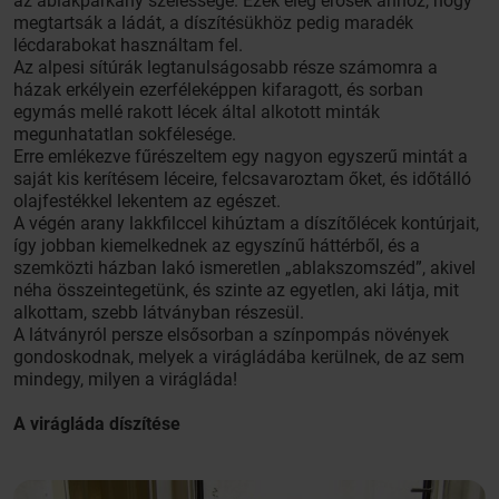
az ablakpárkány szélessége. Ezek elég erősek ahhoz, hogy
megtartsák a ládát, a díszítésükhöz pedig maradék
lécdarabokat használtam fel.
Az alpesi sítúrák legtanulságosabb része számomra a
házak erkélyein ezerféleképpen kifaragott, és sorban
egymás mellé rakott lécek által alkotott minták
megunhatatlan sokfélesége.
Erre emlékezve fűrészeltem egy nagyon egyszerű mintát a
saját kis kerítésem léceire, felcsavaroztam őket, és időtálló
olajfestékkel lekentem az egészet.
A végén arany lakkfilccel kihúztam a díszítőlécek kontúrjait,
így jobban kiemelkednek az egyszínű háttérből, és a
szemközti házban lakó ismeretlen „ablakszomszéd”, akivel
néha összeintegetünk, és szinte az egyetlen, aki látja, mit
alkottam, szebb látványban részesül.
A látványról persze elsősorban a színpompás növények
gondoskodnak, melyek a virágládába kerülnek, de az sem
mindegy, milyen a virágláda!
A virágláda díszítése