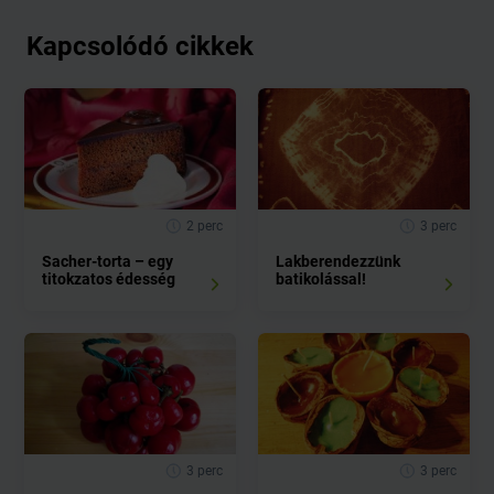
Kapcsolódó cikkek
2 perc
3 perc
Sacher-torta – egy
Lakberendezzünk
titokzatos édesség
batikolással!
3 perc
3 perc