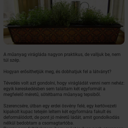
A műanyag virágláda nagyon praktikus, de valljuk be, nem
túl szép.
Hogyan erősíthetjük meg, és dobhatjuk fel a látványt?
Tévedés volt azt gondolni, hogy virágládát venni nem nehéz:
egyik kereskedésben sem találtam két egyformát a
megfelelő méretű, sötétbarna műanyag tepsiből.
Szerencsére, útban egy erdei ösvény felé, egy kertövezeti
kipakolt kupac tetején leltem két egyformára fakult és
deformálódott, de pont jó méretű ládát, amit gondolkodás
nélkül bedobtam a csomagtartóba.