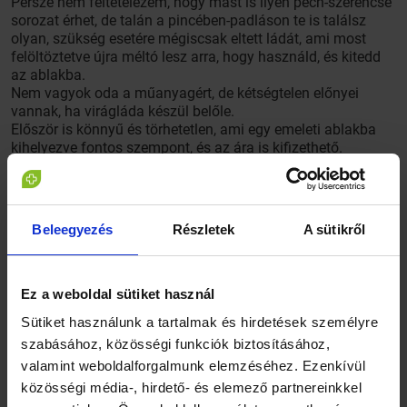
Persze nem feltételezem, hogy mást is ilyen pech-szerencse
sorozat érhet, de talán a pincében-padláson te is találsz
olyan, szükség esetére mégiscsak eltett ládát, ami most
felöltöztetve újra méltó lesz arra, hogy használd, és kitedd
az ablakba.
Nem vagyok oda a műanyagért, de kétségtelen előnyei
vannak, ha virágláda készül belőle.
Először is könnyű és törhetetlen, ami egy emeleti ablakba
kihelyezve fontos szempont, és az ára is kifizethető.
Hátránya, hogy nem túl szép, idővel a napsütéstől kifakul és
hajlamos deformálódni is – az utóbbi káros
tulajdonságokat az általam „kukázott” két láda remekül
demonstrálta, de legalább tudtam, mire számíthatok, milyen
Beleegyezés
Részletek
A sütikről
hibákat kell kiküszöbölni.
Ez a weboldal sütiket használ
Sütiket használunk a tartalmak és hirdetések személyre
szabásához, közösségi funkciók biztosításához,
valamint weboldalforgalmunk elemzéséhez. Ezenkívül
közösségi média-, hirdető- és elemező partnereinkkel