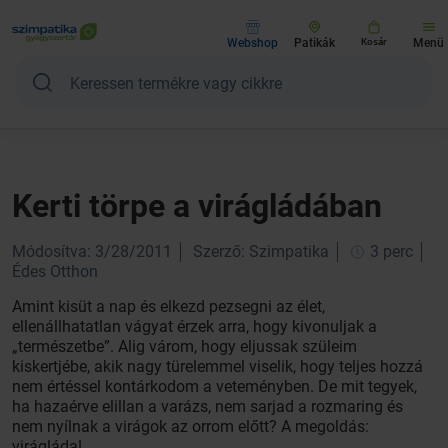
Webshop
Patikák
Kosár
Menü
Kerti törpe a virágládában
Módosítva: 3/28/2011
Szerző: Szimpatika
3 perc
Édes Otthon
Amint kisüt a nap és elkezd pezsegni az élet,
ellenállhatatlan vágyat érzek arra, hogy kivonuljak a
„természetbe”. Alig várom, hogy eljussak szüleim
kiskertjébe, akik nagy türelemmel viselik, hogy teljes hozzá
nem értéssel kontárkodom a veteményben. De mit tegyek,
ha hazaérve elillan a varázs, nem sarjad a rozmaring és
nem nyílnak a virágok az orrom előtt? A megoldás:
virágláda!