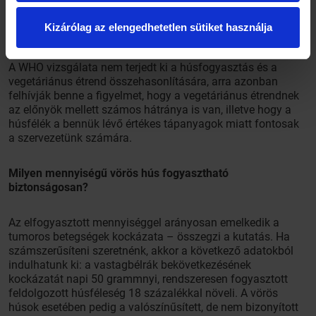
Kizárólag az elengedhetetlen sütiket használja
Érdemesebb-e inkább vegetáriánusnak lenni?
A WHO vizsgálata nem terjedt ki a húsfogyasztás és a
vegetáriánus étrend összehasonlítására, arra azonban
felhívják benne a figyelmet, hogy a vegetáriánus étrendnek
az előnyök mellett számos hátránya is van, illetve hogy a
húsfélék a bennük lévő értékes tápanyagok miatt fontosak
a szervezetünk számára.
Milyen mennyiségű vörös hús fogyasztható
biztonságosan?
Az elfogyasztott mennyiséggel arányosan emelkedik a
tumoros betegségek kockázata – összegzi a kutatás. Ha
számszerűsíteni szeretnénk, akkor a következő adatokból
indulhatunk ki: a vastagbélrák bekövetkezésének
kockázatát napi 50 grammnyi, rendszeresen fogyasztott
feldolgozott húsféleség 18 százalékkal növeli. A vörös
húsok esetében pedig a valószínűsített, de nem bizonyított