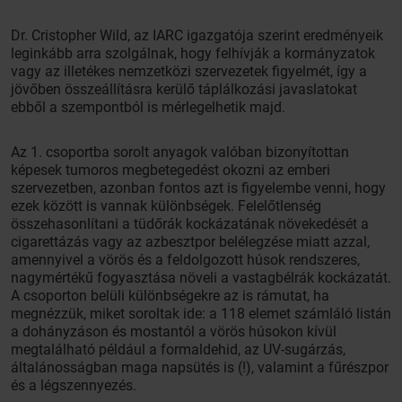
Dr. Cristopher Wild, az IARC igazgatója szerint eredményeik
leginkább arra szolgálnak, hogy felhívják a kormányzatok
vagy az illetékes nemzetközi szervezetek figyelmét, így a
jövőben összeállításra kerülő táplálkozási javaslatokat
ebből a szempontból is mérlegelhetik majd.
Az 1. csoportba sorolt anyagok valóban bizonyítottan
képesek tumoros megbetegedést okozni az emberi
szervezetben, azonban fontos azt is figyelembe venni, hogy
ezek között is vannak különbségek. Felelőtlenség
összehasonlítani a tüdőrák kockázatának növekedését a
cigarettázás vagy az azbesztpor belélegzése miatt azzal,
amennyivel a vörös és a feldolgozott húsok rendszeres,
nagymértékű fogyasztása növeli a vastagbélrák kockázatát.
A csoporton belüli különbségekre az is rámutat, ha
megnézzük, miket soroltak ide: a 118 elemet számláló listán
a dohányzáson és mostantól a vörös húsokon kívül
megtalálható például a formaldehid, az UV-sugárzás,
általánosságban maga napsütés is (!), valamint a fűrészpor
és a légszennyezés.