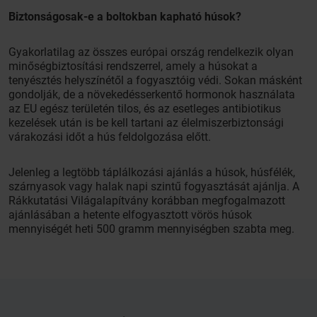
Biztonságosak-e a boltokban kapható húsok?
Gyakorlatilag az összes európai ország rendelkezik olyan
minőségbiztosítási rendszerrel, amely a húsokat a
tenyésztés helyszínétől a fogyasztóig védi. Sokan másként
gondolják, de a növekedésserkentő hormonok használata
az EU egész területén tilos, és az esetleges antibiotikus
kezelések után is be kell tartani az élelmiszerbiztonsági
várakozási időt a hús feldolgozása előtt.
Jelenleg a legtöbb táplálkozási ajánlás a húsok, húsfélék,
szárnyasok vagy halak napi szintű fogyasztását ajánlja. A
Rákkutatási Világalapítvány korábban megfogalmazott
ajánlásában a hetente elfogyasztott vörös húsok
mennyiségét heti 500 gramm mennyiségben szabta meg.