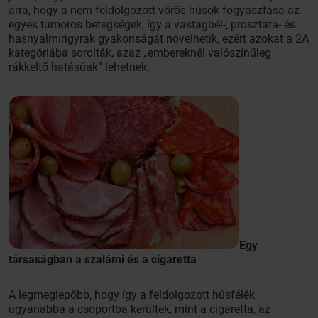
arra, hogy a nem feldolgozott vörös húsok fogyasztása az
egyes tumoros betegségek, így a vastagbél-, prosztata- és
hasnyálmirigyrák gyakoriságát növelhetik, ezért azokat a 2A
kategóriába sorolták, azaz „embereknél valószínűleg
rákkeltő hatásúak” lehetnek.
Egy
társaságban a szalámi és a cigaretta
A legmeglepőbb, hogy így a feldolgozott húsfélék
ugyanabba a csoportba kerültek, mint a cigaretta, az