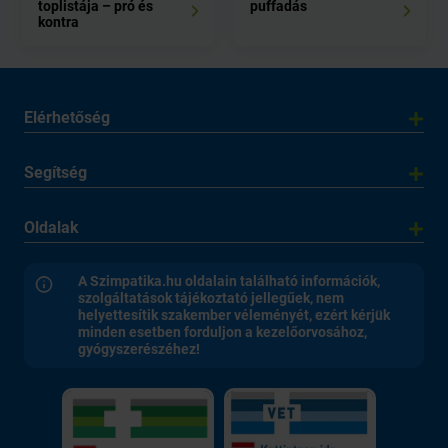
toplistája – pró és
puffadás
kontra
Elérhetőség
Segítség
Oldalak
A Szimpatika.hu oldalain található információk,
szolgáltatások tájékoztató jellegűek, nem
helyettesítik szakember véleményét, ezért kérjük
minden esetben forduljon a kezelőorvosához,
gyógyszerészéhez!