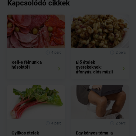
Kapcsolódó cikkek
4 perc
2 perc
Kell-e félnünk a
Élő ételek
húsoktól?
gyerekeknek:
áfonyás, diós müzli
4 perc
2 perc
Gyilkos ételek
Egy kényes téma: a