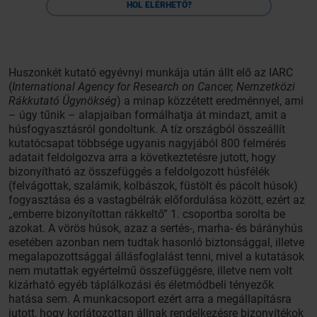
?
HOL ELÉRHETŐ?
Huszonkét kutató egyévnyi munkája után állt elő az IARC
(
International Agency for Research on Cancer, Nemzetközi
Rákkutató Ügynökség
) a minap közzétett eredménnyel, ami
– úgy tűnik – alapjaiban formálhatja át mindazt, amit a
húsfogyasztásról gondoltunk. A tíz országból összeállít
kutatócsapat többsége ugyanis nagyjából 800 felmérés
adatait feldolgozva arra a következtetésre jutott, hogy
bizonyítható az összefüggés a feldolgozott húsfélék
(felvágottak, szalámik, kolbászok, füstölt és pácolt húsok)
fogyasztása és a vastagbélrák előfordulása között, ezért az
„emberre bizonyítottan rákkeltő” 1. csoportba sorolta be
azokat. A vörös húsok, azaz a sertés-, marha- és bárányhús
esetében azonban nem tudtak hasonló biztonsággal, illetve
megalapozottsággal állásfoglalást tenni, mivel a kutatások
nem mutattak egyértelmű összefüggésre, illetve nem volt
kizárható egyéb táplálkozási és életmódbeli tényezők
hatása sem. A munkacsoport ezért arra a megállapításra
jutott, hogy korlátozottan állnak rendelkezésre bizonyítékok