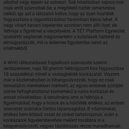
alkohol vagy éppen az azbeszt. Sok híradásban sajnos már
csak erről számoltak be, a megfelelő háttér ismertetése
nélkül, így azt a látszatot keltve, hogy az ilyen húsfélék
fogyasztása a cigarettázáshoz hasonlóan káros lehet. A
nagy vihart kavaró bejelentés azonban nem állít ilyet, de
felhívja a figyelmet a veszélyekre. A TÉT Platform Egyesület
szakértői segítenek megismertetni a kutatások hátterét és
elmagyarázzák, mit is érdemes figyelembe venni az
intelmekből.
A WHO rákkutatással foglalkozó szervezete szerint
rendszeresen, napi 50 gramm feldolgozott hús fogyasztása
18 százalékkal növeli a vastagbélrák kockázatát. Viszont
már a közleményben is kihangsúlyozzák, hogy ez csak
társadalmi méretekben mérhető, az egyes emberek szintjén
szinte felfoghatatlanul kismértékű a valós kockázat és
annak növekedése. A tanulmány arra is felhívja a
figyelmünket, hogy a húsok és a húsfélék értékes, az emberi
szervezet számára fontos tápanyagokat, B vitaminokat,
értékes hem-kötésű vasat és cinket tartalmaznak, ezért a
kockázatok figyelembevétele mellett továbbra is a
kiegyensúlyozott, vegyes táplálkozás részei maradhatnak.