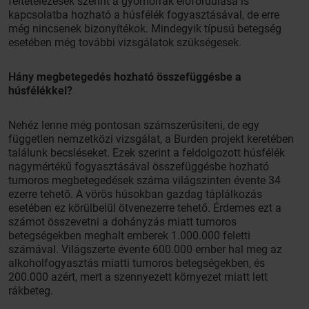
feltételezések szerint a gyomorrák előfordulása is
kapcsolatba hozható a húsfélék fogyasztásával, de erre
még nincsenek bizonyítékok. Mindegyik típusú betegség
esetében még további vizsgálatok szükségesek.
Hány megbetegedés hozható összefüggésbe a
húsfélékkel?
Nehéz lenne még pontosan számszerűsíteni, de egy
független nemzetközi vizsgálat, a Burden projekt keretében
találunk becsléseket. Ezek szerint a feldolgozott húsfélék
nagymértékű fogyasztásával összefüggésbe hozható
tumoros megbetegedések száma világszinten évente 34
ezerre tehető. A vörös húsokban gazdag táplálkozás
esetében ez körülbelül ötvenezerre tehető. Érdemes ezt a
számot összevetni a dohányzás miatt tumoros
betegségekben meghalt emberek 1.000.000 feletti
számával. Világszerte évente 600.000 ember hal meg az
alkoholfogyasztás miatti tumoros betegségekben, és
200.000 azért, mert a szennyezett környezet miatt lett
rákbeteg.