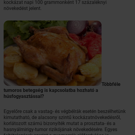
kockázat napi 100 grammonként 17 százaléknyi
növekedést jelent.
Többféle
tumoros betegség is kapcsolatba hozható a
húsfogyasztással?
Egyelőre csak a vastag- és végbélrák esetén beszélhetünk
kimutatható, de alacsony szintű kockázatnövekedésről,
korlátozott számú bizonyíték mutat a prosztata- és a
hasnyálmirigy-tumor rizikójának növekedésére. Egyes