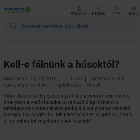
Webshop
Patikák
Kosár
Menü
Kell-e félnünk a húsoktól?
Módosítva: 10/29/2015
4 perc
Egészséges élet
egészségtelen ételek
Táplálkozás
Húsok
Vihart kavart az Egészségügyi Világszervezet bejelentése,
amelyben a vörös húsokat a valószínűleg rákkeltő, a
feldolgozott hústermékeket pedig a bizonyítottan rákkeltő
kategóriába sorolta be. Mit jelent mindez, és jobban járunk-
e, ha holnaptól vegetáriánusok leszünk?