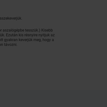
összekeverjük.
kor aszalógépbe tesszük.) Kisebb
k. Ezután kis résnyire nyitjuk az
latt gyakran keverjük meg, hogy a
on távozni.