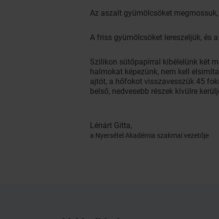
Az aszalt gyümölcsöket megmossuk, 
A friss gyümölcsöket lereszeljük, és a
Szilikon sütőpapírral kibélelünk két 
halmokat képezünk, nem kell elsimítan
ajtót, a hőfokot visszavesszük 45 fokr
belső, nedvesebb részek kívülre kerülj
Lénárt Gitta,
a Nyersétel Akadémia szakmai vezetője