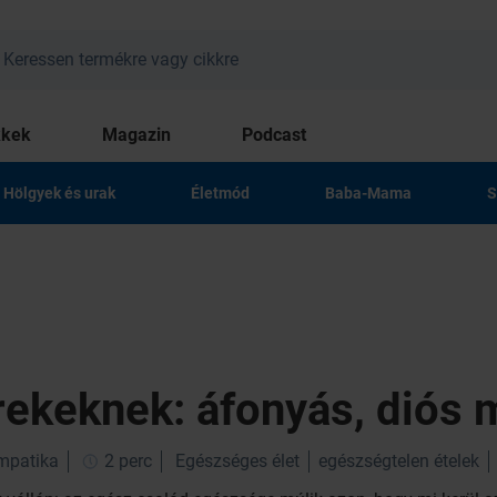
kkek
Magazin
Podcast
Hölgyek és urak
Életmód
Baba-Mama
S
rekeknek: áfonyás, diós 
impatika
2 perc
Egészséges élet
egészségtelen ételek