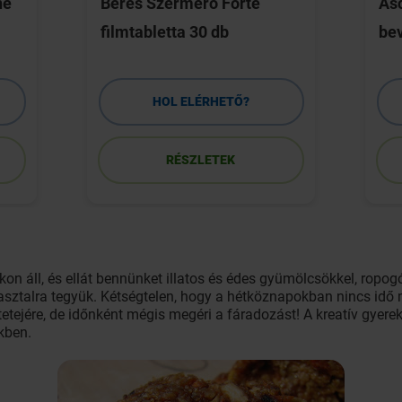
ne
Béres Szermerő Forte
As
filmtabletta 30 db
bev
HOL ELÉRHETŐ?
RÉSZLETEK
on áll, és ellát bennünket illatos és édes gyümölcsökkel, ropog
sztalra tegyük. Kétségtelen, hogy a hétköznapokban nincs idő
tetejére, de időnként mégis megéri a fáradozást! A kreatív gyer
ekben.