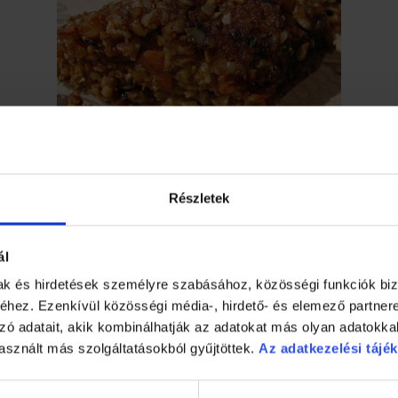
Részletek
ból, friss és aszalt gyümölcsökből, mézből és fűszerekből áll e
ál
alazva kitűnő reggeli, egész napra feltölt energiával.
mak és hirdetések személyre szabásához, közösségi funkciók biz
hez. Ezenkívül közösségi média-, hirdető- és elemező partner
zó adatait, akik kombinálhatják az adatokat más olyan adatokka
asznált más szolgáltatásokból gyűjtöttek.
Az adatkezelési tájék