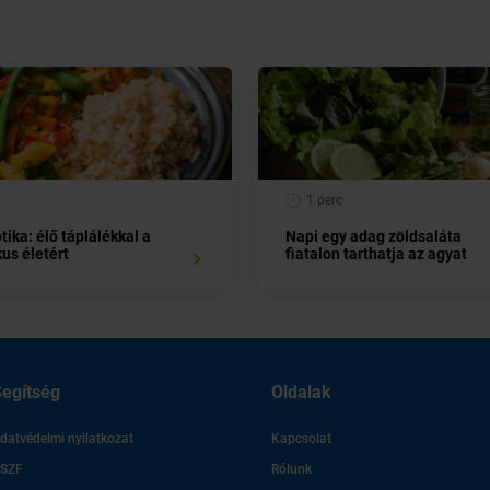
1 perc
ika: élő táplálékkal a
Napi egy adag zöldsaláta
us életért
fiatalon tarthatja az agyat
egítség
Oldalak
datvédelmi nyilatkozat
Kapcsolat
SZF
Rólunk