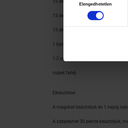
15 dkg dió, 5 dkg kesudió
Elengedhetetlen
kiválasztása
15 dkg aszalt vörös áfonya, 5 dkg m
15 dkg csíráztatott hajdina
1 banán, 1 alma
1-2 evőkanál méz
csipet fahéj
Elkészítése:
A magokat beáztatjuk és 1 napig csírá
A zabpelyhet 30 percre beáztatjuk, ma