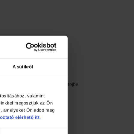
A sütikről
z a ropogós keverék. Élő mandulatejbe
tosításához, valamint
einkkel megosztjuk az Ön
l, amelyeket Ön adott meg
oztató elérhető itt.