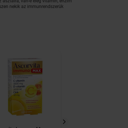
asztalra, van-e elég vitamin, enzim
hiszen nekik az immunrendszerük