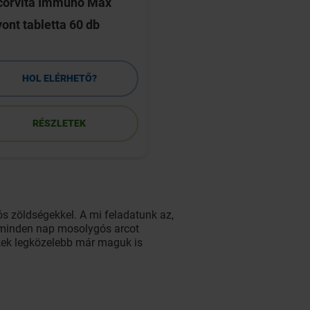
corvita Immuno Max
Strychnos Nux-Vom
ont tabletta 60 db
golyócskák 15 Ch 4
HOL ELÉRHETŐ?
HOL ELÉRHETŐ
RÉSZLETEK
RÉSZLETEK
ós zöldségekkel. A mi feladatunk az,
 minden nap mosolygós arcot
ekek legközelebb már maguk is