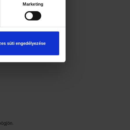
Marketing
es süti engedélyezése
pögjön.