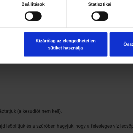
Beállítások
Statisztikai
azsola
Kizárólag az elengedhetetlen
Össz
sütiket használja
ztatjuk (a kesudiót nem kell).
jd leöblítjük és a szűrőben hagyjuk, hogy a felesleges víz lecsö