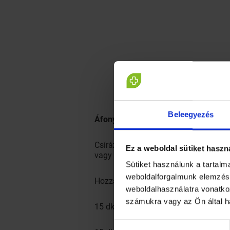
Beleegyezés
Áfonyás diós müzli (granola)
Csíráztatott gabonából, olajos magok
Ez a weboldal sütiket haszn
vagy frissen facsart gyümölcslébe kan
Sütiket használunk a tartal
weboldalforgalmunk elemzésé
Hozzávalók:
weboldalhasználatra vonatko
számukra vagy az Ön által h
15 dkg zabpehely
Hozzájárulás