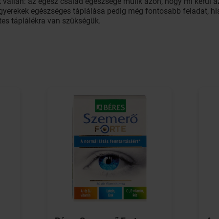
vállán: az egész család egészsége múlik azon, hogy mi kerül az 
. A gyerekek egészséges táplálása pedig még fontosabb feladat, 
tes táplálékra van szükségük.