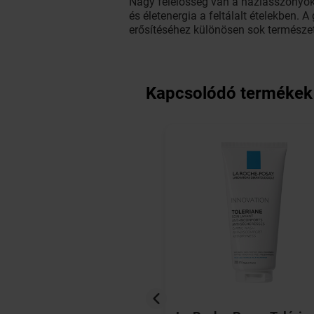
Nagy felelősség van a háziasszonyok 
és életenergia a feltálalt ételekben
erősítéséhez különösen sok természe
Kapcsolódó termékek