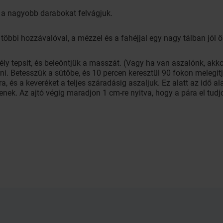
a nagyobb darabokat felvágjuk.
 többi hozzávalóval, a mézzel és a fahéjjal egy nagy tálban jól 
mély tepsit, és beleöntjük a masszát. (Vagy ha van aszalónk, ak
i. Betesszük a sütőbe, és 10 percen keresztül 90 fokon melegítjü
a, és a keveréket a teljes száradásig aszaljuk. Ez alatt az idő a
enek. Az ajtó végig maradjon 1 cm-re nyitva, hogy a pára el tudj