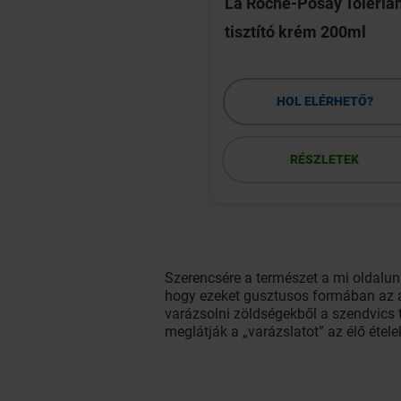
Dercos PSOlution
La Roche-Posay Toléria
 pszoriázisos
tisztító krém 200ml
re 200ml
HOL ELÉRHETŐ?
HOL ELÉRHETŐ?
RÉSZLETEK
RÉSZLETEK
Szerencsére a természet a mi oldalunk
hogy ezeket gusztusos formában az a
varázsolni zöldségekből a szendvics 
meglátják a „varázslatot” az élő étel