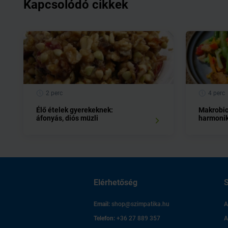
Kapcsolódó cikkek
2 perc
4 perc
Élő ételek gyerekeknek:
Makrobiot
áfonyás, diós müzli
harmonik
Elérhetőség
S
Email:
shop@szimpatika.hu
A
Telefon:
+36 27 889 357
A