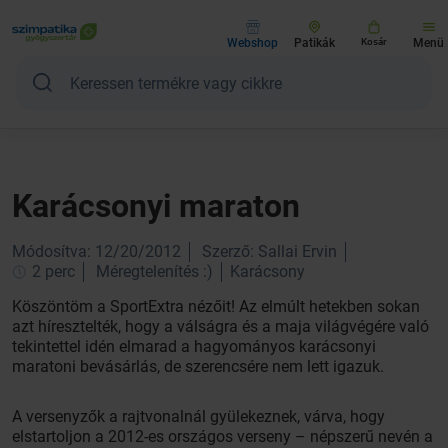
Webshop
Patikák
Kosár
Menü
Karácsonyi maraton
Módosítva: 12/20/2012
Szerző: Sallai Ervin
2 perc
Méregtelenítés :)
Karácsony
Köszöntöm a SportExtra nézőit! Az elmúlt hetekben sokan
azt híresztelték, hogy a válságra és a maja világvégére való
tekintettel idén elmarad a hagyományos karácsonyi
maratoni bevásárlás, de szerencsére nem lett igazuk.
A versenyzők a rajtvonalnál gyülekeznek, várva, hogy
elstartoljon a 2012-es országos verseny – népszerű nevén a