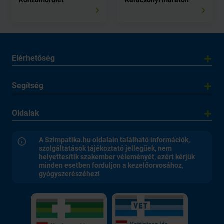
Konzumőrület
Karácsonyi maraton
Elérhetőség
Segítség
Oldalak
A Szimpatika.hu oldalain található információk,
szolgáltatások tájékoztató jellegűek, nem
helyettesítik szakember véleményét, ezért kérjük
minden esetben forduljon a kezelőorvosához,
gyógyszerészéhez!