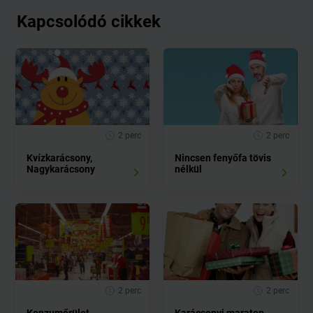
Kapcsolódó cikkek
2 perc
2 perc
Kvízkarácsony,
Nincsen fenyőfa tövis
Nagykarácsony
nélkül
2 perc
2 perc