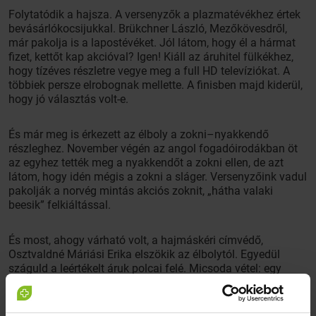
Folytatódik a hajsza. A versenyzők a plazmatévékhez értek
bevásárlókocsijukkal. Brükchner László, Mezőkövesdről,
már pakolja is a lapostévéket. Jól látom, hogy él a hármat
fizet, kettőt kap akcióval? Igen! Kiáll az áruhitel fülkékhez,
hogy tízéves részletre vegye meg a full HD televíziókat. A
többiek persze elrobognak mellette. A finisben majd kiderül,
hogy jó választás volt-e.
És már meg is érkezett az élboly a zokni–nyakkendő
részleghez. November végén az angol fogadóirodákban öt
az egyhez tették meg a nyakkendőt a zokni ellen, de azt
látom, hogy idén mégis a zokni a sláger. Versenyzőink vadul
pakolják a norvég mintás akciós zoknit, „hátha valaki
beesik” felkiáltással.
És most, ahogy várható volt, a hajmáskéri címvédő,
Osztvaldné Máriási Erika elszökik az élbolytól. Egyedül
száguld a leértékelt áruk polcai felé. Micsoda vétel: egy
huszonöt kilós műmárvány szemüvegtok a nagyapának.
Párját ritkítja, hiszen nemcsak színét váltja, ha bedugjuk a
konnektorba, de el is zenéli a Mennyből az angyal kezdetű