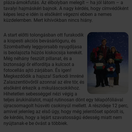
pláza-ámokfutás. Az élbolyban melegít – ha jól látom – a
tavalyi hajmáskéri bajnok. A nagy kérdés, hogy címvédőként
képes lesz-e idén is elsőként végezni ebben a nemes
küzdelemben. Mert kihívókban nincs hiány.
A start előtti tolongásban ott furakodik
a kispesti akciós bevásárlóguru, és
Szombathely leggyorsabb nyugdíjasa
is beolajozta húzós kiskocsija kerekét.
Még néhány feszült pillanat, és a
biztonsági őr elfordítja a kulcsot a
fotocellás ajtó zárjában. És igen!
Megkezdődik a hajsza! Sarkodi Imréné
Zalaszentlövőről azonnal az élre tör, és
elsőként érkezik a mikuláscsokikhoz.
Hihetetlen sebességgel nézi végig a
teljes árukínálatot, majd rutinosan dönt egy télapófóliával
újracsomagolt húsvéti csokinyúl mellett. A részideje 12 perc,
amivel jelenleg az első úgy, hogy még jelentőset spórolt is,
de kérdés, hogy a lejárt szavatosságú édesség miatt nem
nyújtanak-e be óvást a többiek.